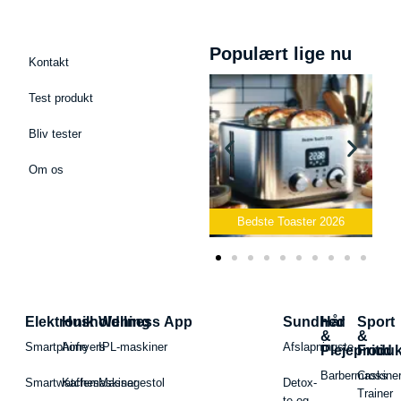
Populært lige nu
Kontakt
Test produkt
Bliv tester
Om os
Bedste Podcast Mikrofon
2026
Bedste Toaster 2026
Elektronik
Husholdning
Wellness App
Sundhed
Hår
Sport
&
&
Smartphone
Airfryers
IPL-maskiner
Afslapningste
Plejeproduk
Fritid
Barbermaskiner
Cross
Smartwatches
Kaffemaskiner
Massagestol
Detox-
Trainer
te og -