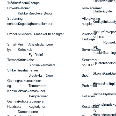
Føntørrer
Balance
Trådløse
håndmikser
Fodspa
Hovedtelefoner
Rynkecremer
Glattejern
Cykler
Køkkenvægt
Recovery Boots
Streaming-
Allergivenlig
Krøllejern
Teltudst
enheder
Kogeplade
Lysterapilamper
hudpleje
Hårkure
Sovepos
Droner
Mikroovn
LED-masker til ansigtet
Økologisk
og Olier
Hudpleje
Rygsæk
Smart-
Vin
Ansigtsdampere
IPL-
lys
Køleskab
Søvnmasker
maskiner
Træning
EyeRelief
Termostater
Køleskabe
Serummer
Epilatorer
Padelbo
Blodsukkermålere
og Olier
Sikkerhedskameraer
Fryser
Skønhedsredsk
Kajakke
Blodtryksmålere
Biotin
Gaming
Vaskemaskiner
Håropsætningst
Snorkel
og
Termometre
Probiotika
Konsoller
Opvaskemaskiner
Hårmasker
Dykkeru
Tyngdedyner
Kollagen
Gaming-
Robotstøvsugere
Extensions
Vandsk
Headsets
Kugledyner
Kosttilskud
og
Damprensere
Hårpieces
Klatreud