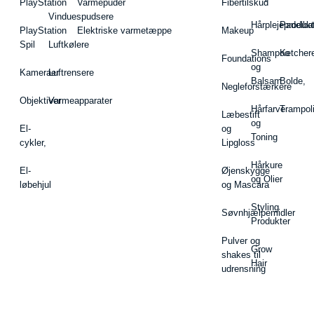
PlayStation
Varmepuder
Fibertilskud
Vinduespudsere
Hårplejeprodukt
Padelba
PlayStation
Elektriske varmetæppe
Makeup
Spil
Luftkølere
Shampoo
Ketcher
Foundations
og
Kameraer
Luftrensere
Balsam
Bolde,
Negleforstærkere
Objektiver
Varmeapparater
Hårfarve
Trampol
Læbestift
og
El-
og
Toning
cykler,
Lipgloss
Hårkure
El-
Øjenskygge
og Olier
løbehjul
og Mascara
Styling
Søvnhjælpemidler
Produkter
Pulver og
Grow
shakes til
Hair
udrensning