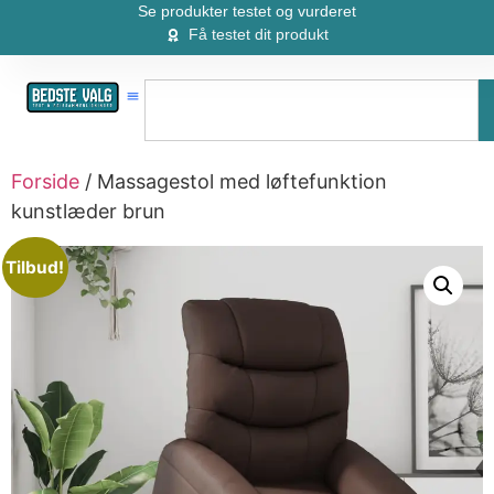
Se produkter testet og vurderet
Få testet dit produkt
Forside
/ Massagestol med løftefunktion
kunstlæder brun
Tilbud!