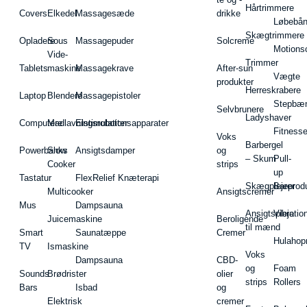
Hårtrimmere
Covers
Elkedel
Massagesæde
drikke
Løbebå
Skægtrimmere
Opladere
Sous
Massagepuder
Solcreme
Motions
Vide-
Trimmer
Tablets
maskine
Massagekrave
After-sun
Vægte
produkter
Herreskrabere
Laptop
Blendere
Massagepistoler
Stepbæ
Selvbrunere
Ladyshaver
Computere
Madlavningsrobotter
Elstimulationsapparater
Fitnesse
Voks
Barbergel
Powerbanks
Slow
Ansigtsdamper
og
– Skum
Pull-
Cooker
strips
up
Tastatur
FlexRelief Knæterapi
Skægplejeprodu
Barer
Multicooker
Ansigtscremer
Mus
Dampsauna
Ansigtspleje
Vibratio
Juicemaskine
Beroligende
til mænd
Smart
Saunatæppe
Cremer
Hulahop
TV
Ismaskine
Voks
Dampsauna
CBD-
og
Foam
Sounds
Brødrister
olier
strips
Rollers
Bars
Isbad
og
Elektrisk
cremer