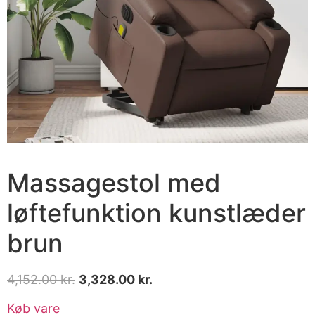
Massagestol med
løftefunktion kunstlæder
brun
4,152.00
kr.
3,328.00
kr.
Køb vare