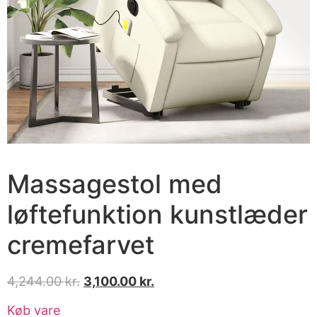
Massagestol med
løftefunktion kunstlæder
cremefarvet
4,244.00
kr.
3,100.00
kr.
Køb vare