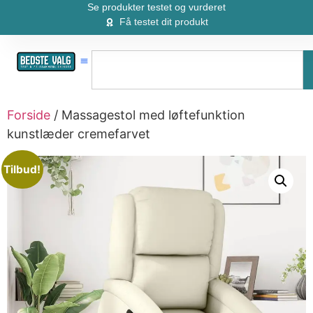
Se produkter testet og vurderet
Få testet dit produkt
Forside
/ Massagestol med løftefunktion
kunstlæder cremefarvet
Tilbud!