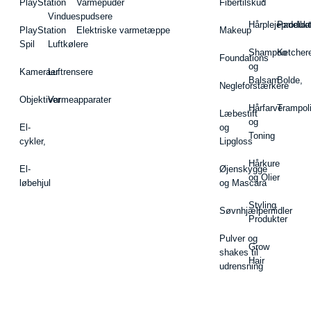
PlayStation
Varmepuder
Fibertilskud
Vinduespudsere
Hårplejeprodukt
Padelba
PlayStation
Elektriske varmetæppe
Makeup
Spil
Luftkølere
Shampoo
Ketcher
Foundations
og
Kameraer
Luftrensere
Balsam
Bolde,
Negleforstærkere
Objektiver
Varmeapparater
Hårfarve
Trampol
Læbestift
og
El-
og
Toning
cykler,
Lipgloss
Hårkure
El-
Øjenskygge
og Olier
løbehjul
og Mascara
Styling
Søvnhjælpemidler
Produkter
Pulver og
Grow
shakes til
Hair
udrensning