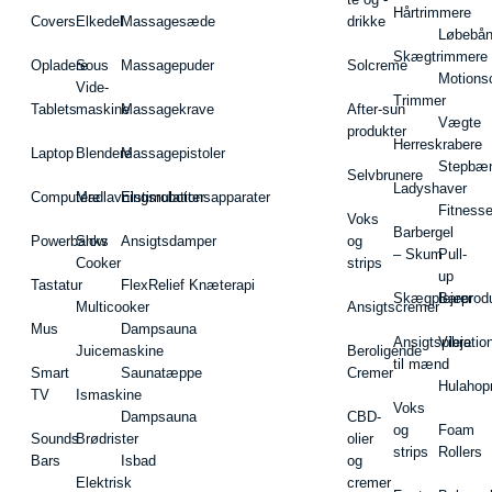
Hårtrimmere
Covers
Elkedel
Massagesæde
drikke
Løbebå
Skægtrimmere
Opladere
Sous
Massagepuder
Solcreme
Motions
Vide-
Trimmer
Tablets
maskine
Massagekrave
After-sun
Vægte
produkter
Herreskrabere
Laptop
Blendere
Massagepistoler
Stepbæ
Selvbrunere
Ladyshaver
Computere
Madlavningsrobotter
Elstimulationsapparater
Fitnesse
Voks
Barbergel
Powerbanks
Slow
Ansigtsdamper
og
– Skum
Pull-
Cooker
strips
up
Tastatur
FlexRelief Knæterapi
Skægplejeprodu
Barer
Multicooker
Ansigtscremer
Mus
Dampsauna
Ansigtspleje
Vibratio
Juicemaskine
Beroligende
til mænd
Smart
Saunatæppe
Cremer
Hulahop
TV
Ismaskine
Voks
Dampsauna
CBD-
og
Foam
Sounds
Brødrister
olier
strips
Rollers
Bars
Isbad
og
Elektrisk
cremer