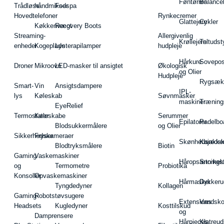
Føntørrer
Balance
Trådløse
håndmikser
Fodspa
Hovedtelefoner
Rynkecremer
Glattejern
Cykler
Køkkenvægt
Recovery Boots
Streaming-
Allergivenlig
Krøllejern
Teltudst
enheder
Kogeplade
Lysterapilamper
hudpleje
Hårkure
Sovepos
Droner
Mikroovn
LED-masker til ansigtet
Økologisk
og Olier
Hudpleje
Rygsæk
Smart-
Vin
Ansigtsdampere
IPL-
lys
Køleskab
Søvnmasker
maskiner
Træning
EyeRelief
Termostater
Køleskabe
Serummer
Epilatorer
Padelbo
Blodsukkermålere
og Olier
Sikkerhedskameraer
Fryser
Skønhedsredsk
Kajakke
Blodtryksmålere
Biotin
Gaming
Vaskemaskiner
Håropsætningst
Snorkel
og
Termometre
Probiotika
Konsoller
Opvaskemaskiner
Hårmasker
Dykkeru
Tyngdedyner
Kollagen
Gaming-
Robotstøvsugere
Extensions
Vandsk
Headsets
Kugledyner
Kosttilskud
og
Damprensere
Hårpieces
Klatreud