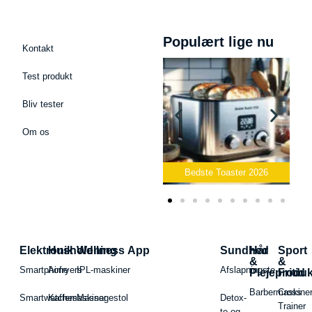
Populært lige nu
Kontakt
Test produkt
Bliv tester
Om os
Bedste Podcast Mikrofon
2026
Bedste Toaster 2026
Bed
Elektronik
Husholdning
Wellness App
Sundhed
Hår
Sport
&
&
Smartphone
Airfryers
IPL-maskiner
Afslapningste
Plejeproduk
Fritid
Barbermaskiner
Cross
Smartwatches
Kaffemaskiner
Massagestol
Detox-
Trainer
te og -