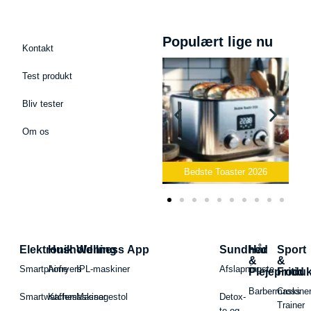
Populært lige nu
Kontakt
Test produkt
Bliv tester
Om os
Bedste Podcast Mikrofon
2026
Bedste Toaster 2026
Elektronik
Husholdning
Wellness App
Sundhed
Hår
Sport
&
&
Smartphone
Airfryers
IPL-maskiner
Afslapningste
Plejeproduk
Fritid
Barbermaskiner
Cross
Smartwatches
Kaffemaskiner
Massagestol
Detox-
Trainer
te og -