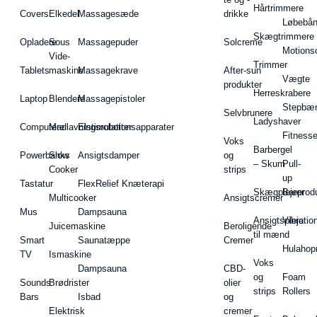
Hårtrimmere
Covers
Elkedel
Massagesæde
drikke
Løbebå
Skægtrimmere
Opladere
Sous
Massagepuder
Solcreme
Motions
Vide-
Trimmer
Tablets
maskine
Massagekrave
After-sun
Vægte
produkter
Herreskrabere
Laptop
Blendere
Massagepistoler
Stepbæ
Selvbrunere
Ladyshaver
Computere
Madlavningsrobotter
Elstimulationsapparater
Fitnesse
Voks
Barbergel
Powerbanks
Slow
Ansigtsdamper
og
– Skum
Pull-
Cooker
strips
up
Tastatur
FlexRelief Knæterapi
Skægplejeprodu
Barer
Multicooker
Ansigtscremer
Mus
Dampsauna
Ansigtspleje
Vibratio
Juicemaskine
Beroligende
til mænd
Smart
Saunatæppe
Cremer
Hulahop
TV
Ismaskine
Voks
Dampsauna
CBD-
og
Foam
Sounds
Brødrister
olier
strips
Rollers
Bars
Isbad
og
Elektrisk
cremer