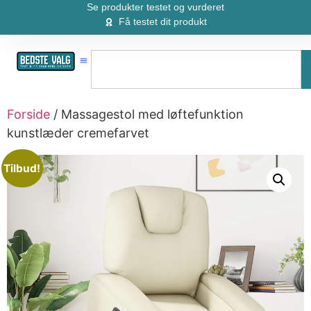
Se produkter testet og vurderet
Få testet dit produkt
Forside
/ Massagestol med løftefunktion
kunstlæder cremefarvet
Tilbud!