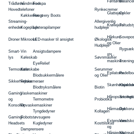
Føntørrer
Balance
Trådløse
håndmikser
Fodspa
Hovedtelefoner
Rynkecremer
Glattejern
Cykler
Køkkenvægt
Recovery Boots
Streaming-
Allergivenlig
Krøllejern
Teltudst
enheder
Kogeplade
Lysterapilamper
hudpleje
Hårkure
Sovepos
Droner
Mikroovn
LED-masker til ansigtet
Økologisk
og Olier
Hudpleje
Rygsæk
Smart-
Vin
Ansigtsdampere
IPL-
lys
Køleskab
Søvnmasker
maskiner
Træning
EyeRelief
Termostater
Køleskabe
Serummer
Epilatorer
Padelbo
Blodsukkermålere
og Olier
Sikkerhedskameraer
Fryser
Skønhedsredsk
Kajakke
Blodtryksmålere
Biotin
Gaming
Vaskemaskiner
Håropsætningst
Snorkel
og
Termometre
Probiotika
Konsoller
Opvaskemaskiner
Hårmasker
Dykkeru
Tyngdedyner
Kollagen
Gaming-
Robotstøvsugere
Extensions
Vandsk
Headsets
Kugledyner
Kosttilskud
og
Damprensere
Hårpieces
Klatreud