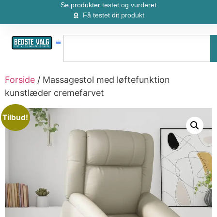
Se produkter testet og vurderet
Få testet dit produkt
Forside
/ Massagestol med løftefunktion
kunstlæder cremefarvet
Tilbud!