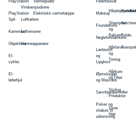
PlayStation
Varmepuder
Fibertilskud
Vinduespudsere
Hårplejeprodukt
Padelba
PlayStation
Elektriske varmetæppe
Makeup
Spil
Luftkølere
Shampoo
Ketcher
Foundations
og
Kameraer
Luftrensere
Balsam
Bolde,
Negleforstærkere
Objektiver
Varmeapparater
Hårfarve
Trampol
Læbestift
og
El-
og
Toning
cykler,
Lipgloss
Hårkure
El-
Øjenskygge
og Olier
løbehjul
og Mascara
Styling
Søvnhjælpemidler
Produkter
Pulver og
Grow
shakes til
Hair
udrensning