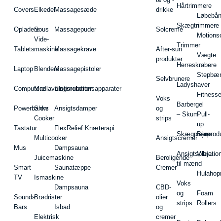
Hårtrimmere
Covers
Elkedel
Massagesæde
drikke
Løbebå
Skægtrimmere
Opladere
Sous
Massagepuder
Solcreme
Motions
Vide-
Trimmer
Tablets
maskine
Massagekrave
After-sun
Vægte
produkter
Herreskrabere
Laptop
Blendere
Massagepistoler
Stepbæ
Selvbrunere
Ladyshaver
Computere
Madlavningsrobotter
Elstimulationsapparater
Fitnesse
Voks
Barbergel
Powerbanks
Slow
Ansigtsdamper
og
– Skum
Pull-
Cooker
strips
up
Tastatur
FlexRelief Knæterapi
Skægplejeprodu
Barer
Multicooker
Ansigtscremer
Mus
Dampsauna
Ansigtspleje
Vibratio
Juicemaskine
Beroligende
til mænd
Smart
Saunatæppe
Cremer
Hulahop
TV
Ismaskine
Voks
Dampsauna
CBD-
og
Foam
Sounds
Brødrister
olier
strips
Rollers
Bars
Isbad
og
Elektrisk
cremer