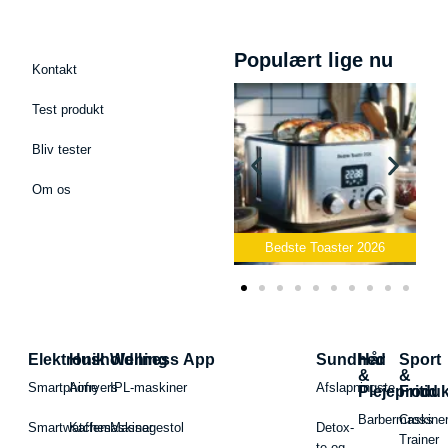
Populært lige nu
Kontakt
Test produkt
Bliv tester
Om os
Bedste Podcast Mikrofon
2026
Bedste Toaster 2026
Elektronik
Husholdning
Wellness App
Sundhed
Hår
Sport
&
&
Smartphone
Airfryers
IPL-maskiner
Afslapningste
Plejeproduk
Fritid
Barbermaskiner
Cross
Smartwatches
Kaffemaskiner
Massagestol
Detox-
Trainer
te og -