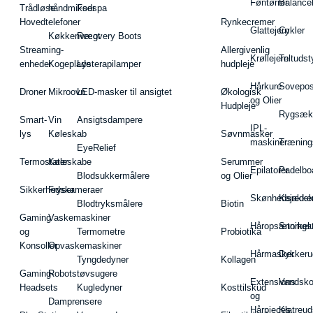
Føntørrer
Balance
Trådløse
håndmikser
Fodspa
Hovedtelefoner
Rynkecremer
Glattejern
Cykler
Køkkenvægt
Recovery Boots
Streaming-
Allergivenlig
Krøllejern
Teltudst
enheder
Kogeplade
Lysterapilamper
hudpleje
Hårkure
Sovepos
Droner
Mikroovn
LED-masker til ansigtet
Økologisk
og Olier
Hudpleje
Rygsæk
Smart-
Vin
Ansigtsdampere
IPL-
lys
Køleskab
Søvnmasker
maskiner
Træning
EyeRelief
Termostater
Køleskabe
Serummer
Epilatorer
Padelbo
Blodsukkermålere
og Olier
Sikkerhedskameraer
Fryser
Skønhedsredsk
Kajakke
Blodtryksmålere
Biotin
Gaming
Vaskemaskiner
Håropsætningst
Snorkel
og
Termometre
Probiotika
Konsoller
Opvaskemaskiner
Hårmasker
Dykkeru
Tyngdedyner
Kollagen
Gaming-
Robotstøvsugere
Extensions
Vandsk
Headsets
Kugledyner
Kosttilskud
og
Damprensere
Hårpieces
Klatreud