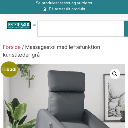
Se produkter testet og vurderet
Få testet dit produkt
Forside
/ Massagestol med løftefunktion
kunstlæder grå
Tilbud!