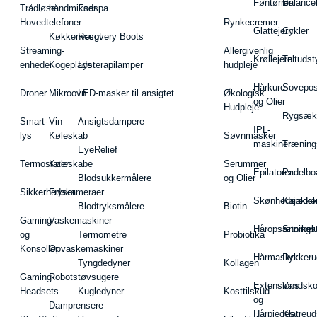
Føntørrer
Balance
Trådløse
håndmikser
Fodspa
Hovedtelefoner
Rynkecremer
Glattejern
Cykler
Køkkenvægt
Recovery Boots
Streaming-
Allergivenlig
Krøllejern
Teltudst
enheder
Kogeplade
Lysterapilamper
hudpleje
Hårkure
Sovepos
Droner
Mikroovn
LED-masker til ansigtet
Økologisk
og Olier
Hudpleje
Rygsæk
Smart-
Vin
Ansigtsdampere
IPL-
lys
Køleskab
Søvnmasker
maskiner
Træning
EyeRelief
Termostater
Køleskabe
Serummer
Epilatorer
Padelbo
Blodsukkermålere
og Olier
Sikkerhedskameraer
Fryser
Skønhedsredsk
Kajakke
Blodtryksmålere
Biotin
Gaming
Vaskemaskiner
Håropsætningst
Snorkel
og
Termometre
Probiotika
Konsoller
Opvaskemaskiner
Hårmasker
Dykkeru
Tyngdedyner
Kollagen
Gaming-
Robotstøvsugere
Extensions
Vandsk
Headsets
Kugledyner
Kosttilskud
og
Damprensere
Hårpieces
Klatreud