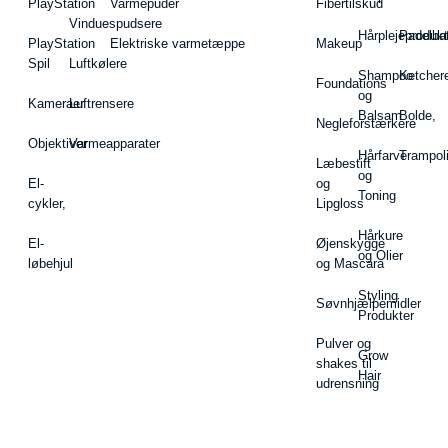
PlayStation
Varmepuder
Fibertilskud
Vinduespudsere
Hårplejeprodukt
Padelba
PlayStation
Elektriske varmetæppe
Makeup
Spil
Luftkølere
Shampoo
Ketcher
Foundations
og
Kameraer
Luftrensere
Balsam
Bolde,
Negleforstærkere
Objektiver
Varmeapparater
Hårfarve
Trampol
Læbestift
og
El-
og
Toning
cykler,
Lipgloss
Hårkure
El-
Øjenskygge
og Olier
løbehjul
og Mascara
Styling
Søvnhjælpemidler
Produkter
Pulver og
Grow
shakes til
Hair
udrensning