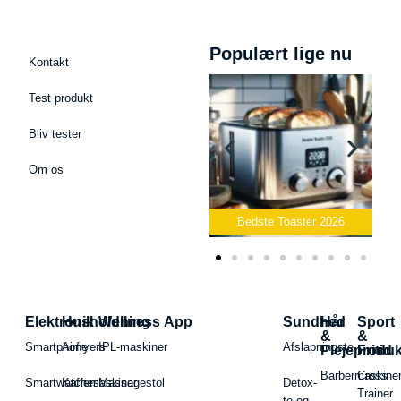
Populært lige nu
Kontakt
Test produkt
Bliv tester
Om os
Bedste Podcast Mikrofon
2026
Bedste Toaster 2026
Elektronik
Husholdning
Wellness App
Sundhed
Hår
Sport
&
&
Smartphone
Airfryers
IPL-maskiner
Afslapningste
Plejeproduk
Fritid
Barbermaskiner
Cross
Smartwatches
Kaffemaskiner
Massagestol
Detox-
Trainer
te og -