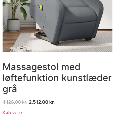
Massagestol med
løftefunktion kunstlæder
grå
4,128.00
kr.
2,512.00
kr.
Køb vare