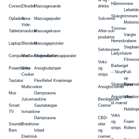
Hårtrimmere
Covers
Elkedel
Massagesæde
drikke
Løbebå
Skægtrimmere
Opladere
Sous
Massagepuder
Solcreme
Motions
Vide-
Trimmer
Tablets
maskine
Massagekrave
After-sun
Vægte
produkter
Herreskrabere
Laptop
Blendere
Massagepistoler
Stepbæ
Selvbrunere
Ladyshaver
Computere
Madlavningsrobotter
Elstimulationsapparater
Fitnesse
Voks
Barbergel
Powerbanks
Slow
Ansigtsdamper
og
– Skum
Pull-
Cooker
strips
up
Tastatur
FlexRelief Knæterapi
Skægplejeprodu
Barer
Multicooker
Ansigtscremer
Mus
Dampsauna
Ansigtspleje
Vibratio
Juicemaskine
Beroligende
til mænd
Smart
Saunatæppe
Cremer
Hulahop
TV
Ismaskine
Voks
Dampsauna
CBD-
og
Foam
Sounds
Brødrister
olier
strips
Rollers
Bars
Isbad
og
Elektrisk
cremer