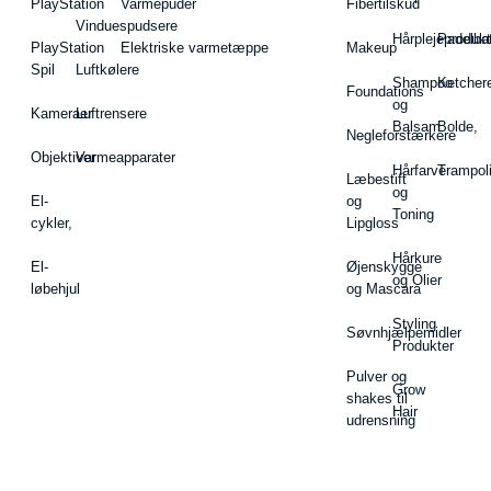
PlayStation
Varmepuder
Fibertilskud
Vinduespudsere
Hårplejeprodukt
Padelba
PlayStation
Elektriske varmetæppe
Makeup
Spil
Luftkølere
Shampoo
Ketcher
Foundations
og
Kameraer
Luftrensere
Balsam
Bolde,
Negleforstærkere
Objektiver
Varmeapparater
Hårfarve
Trampol
Læbestift
og
El-
og
Toning
cykler,
Lipgloss
Hårkure
El-
Øjenskygge
og Olier
løbehjul
og Mascara
Styling
Søvnhjælpemidler
Produkter
Pulver og
Grow
shakes til
Hair
udrensning