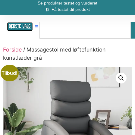
Se produkter testet og vurderet
Få testet dit produkt
Forside
/ Massagestol med løftefunktion
kunstlæder grå
Tilbud!