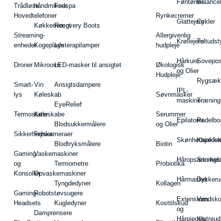
Føntørrer
Balance
Trådløse
håndmikser
Fodspa
Hovedtelefoner
Rynkecremer
Glattejern
Cykler
Køkkenvægt
Recovery Boots
Streaming-
Allergivenlig
Krøllejern
Teltudst
enheder
Kogeplade
Lysterapilamper
hudpleje
Hårkure
Sovepos
Droner
Mikroovn
LED-masker til ansigtet
Økologisk
og Olier
Hudpleje
Rygsæk
Smart-
Vin
Ansigtsdampere
IPL-
lys
Køleskab
Søvnmasker
maskiner
Træning
EyeRelief
Termostater
Køleskabe
Serummer
Epilatorer
Padelbo
Blodsukkermålere
og Olier
Sikkerhedskameraer
Fryser
Skønhedsredsk
Kajakke
Blodtryksmålere
Biotin
Gaming
Vaskemaskiner
Håropsætningst
Snorkel
og
Termometre
Probiotika
Konsoller
Opvaskemaskiner
Hårmasker
Dykkeru
Tyngdedyner
Kollagen
Gaming-
Robotstøvsugere
Extensions
Vandsk
Headsets
Kugledyner
Kosttilskud
og
Damprensere
Hårpieces
Klatreud