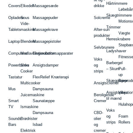
Hårtrimmere
Covers
Elkedel
Massagesæde
drikke
Løbebå
Skægtrimmere
Opladere
Sous
Massagepuder
Solcreme
Motions
Vide-
Trimmer
Tablets
maskine
Massagekrave
After-sun
Vægte
produkter
Herreskrabere
Laptop
Blendere
Massagepistoler
Stepbæ
Selvbrunere
Ladyshaver
Computere
Madlavningsrobotter
Elstimulationsapparater
Fitnesse
Voks
Barbergel
Powerbanks
Slow
Ansigtsdamper
og
– Skum
Pull-
Cooker
strips
up
Tastatur
FlexRelief Knæterapi
Skægplejeprodu
Barer
Multicooker
Ansigtscremer
Mus
Dampsauna
Ansigtspleje
Vibratio
Juicemaskine
Beroligende
til mænd
Smart
Saunatæppe
Cremer
Hulahop
TV
Ismaskine
Voks
Dampsauna
CBD-
og
Foam
Sounds
Brødrister
olier
strips
Rollers
Bars
Isbad
og
Elektrisk
cremer