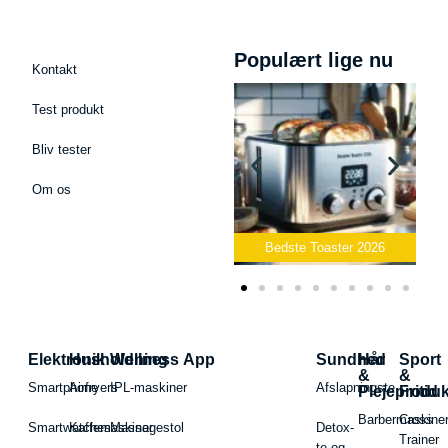
Populært lige nu
Kontakt
Test produkt
Bliv tester
Om os
Bedste Podcast Mikrofon
2026
Bedste Toaster 2026
Elektronik
Husholdning
Wellness App
Sundhed
Hår
Sport
&
&
Smartphone
Airfryers
IPL-maskiner
Afslapningste
Plejeproduk
Fritid
Barbermaskiner
Cross
Smartwatches
Kaffemaskiner
Massagestol
Detox-
Trainer
te og -