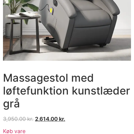
Massagestol med
løftefunktion kunstlæder
grå
3,950.00
kr.
2,614.00
kr.
Køb vare