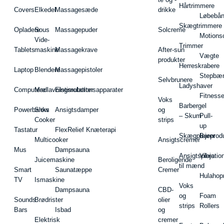
Hårtrimmere
Covers
Elkedel
Massagesæde
drikke
Løbebå
Skægtrimmere
Opladere
Sous
Massagepuder
Solcreme
Motions
Vide-
Trimmer
Tablets
maskine
Massagekrave
After-sun
Vægte
produkter
Herreskrabere
Laptop
Blendere
Massagepistoler
Stepbæ
Selvbrunere
Ladyshaver
Computere
Madlavningsrobotter
Elstimulationsapparater
Fitnesse
Voks
Barbergel
Powerbanks
Slow
Ansigtsdamper
og
– Skum
Pull-
Cooker
strips
up
Tastatur
FlexRelief Knæterapi
Skægplejeprodu
Barer
Multicooker
Ansigtscremer
Mus
Dampsauna
Ansigtspleje
Vibratio
Juicemaskine
Beroligende
til mænd
Smart
Saunatæppe
Cremer
Hulahop
TV
Ismaskine
Voks
Dampsauna
CBD-
og
Foam
Sounds
Brødrister
olier
strips
Rollers
Bars
Isbad
og
Elektrisk
cremer