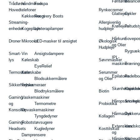
Føntørrer
Balance
Trådløse
håndmikser
Fodspa
Hovedtelefoner
Rynkecremer
Glattejern
Cykler
Køkkenvægt
Recovery Boots
Streaming-
Allergivenlig
Krøllejern
Teltudst
enheder
Kogeplade
Lysterapilamper
hudpleje
Hårkure
Sovepos
Droner
Mikroovn
LED-masker til ansigtet
Økologisk
og Olier
Hudpleje
Rygsæk
Smart-
Vin
Ansigtsdampere
IPL-
lys
Køleskab
Søvnmasker
maskiner
Træning
EyeRelief
Termostater
Køleskabe
Serummer
Epilatorer
Padelbo
Blodsukkermålere
og Olier
Sikkerhedskameraer
Fryser
Skønhedsredsk
Kajakke
Blodtryksmålere
Biotin
Gaming
Vaskemaskiner
Håropsætningst
Snorkel
og
Termometre
Probiotika
Konsoller
Opvaskemaskiner
Hårmasker
Dykkeru
Tyngdedyner
Kollagen
Gaming-
Robotstøvsugere
Extensions
Vandsk
Headsets
Kugledyner
Kosttilskud
og
Damprensere
Hårpieces
Klatreud