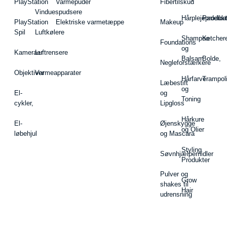
PlayStation
Varmepuder
Fibertilskud
Vinduespudsere
Hårplejeprodukt
Padelba
PlayStation
Elektriske varmetæppe
Makeup
Spil
Luftkølere
Shampoo
Ketcher
Foundations
og
Kameraer
Luftrensere
Balsam
Bolde,
Negleforstærkere
Objektiver
Varmeapparater
Hårfarve
Trampol
Læbestift
og
El-
og
Toning
cykler,
Lipgloss
Hårkure
El-
Øjenskygge
og Olier
løbehjul
og Mascara
Styling
Søvnhjælpemidler
Produkter
Pulver og
Grow
shakes til
Hair
udrensning