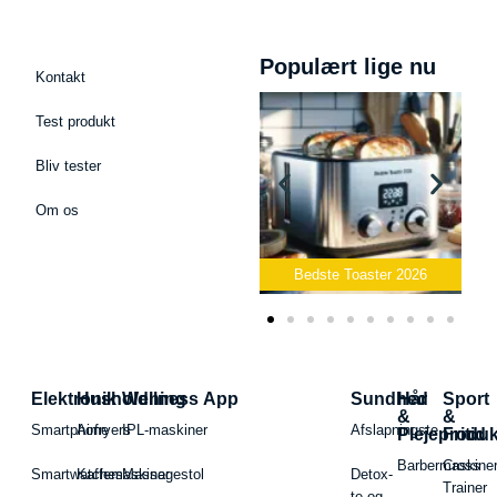
Populært lige nu
Kontakt
Test produkt
Bliv tester
Om os
Bedste Podcast Mikrofon
2026
Bedste Toaster 2026
Elektronik
Husholdning
Wellness App
Sundhed
Hår
Sport
&
&
Smartphone
Airfryers
IPL-maskiner
Afslapningste
Plejeproduk
Fritid
Barbermaskiner
Cross
Smartwatches
Kaffemaskiner
Massagestol
Detox-
Trainer
te og -