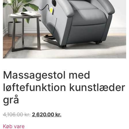
Massagestol med
løftefunktion kunstlæder
grå
4,106.00
kr.
2,620.00
kr.
Køb vare