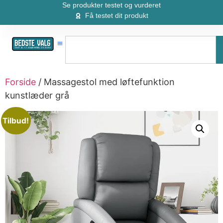
Se produkter testet og vurderet
Få testet dit produkt
Forside
/ Massagestol med løftefunktion
kunstlæder grå
Tilbud!