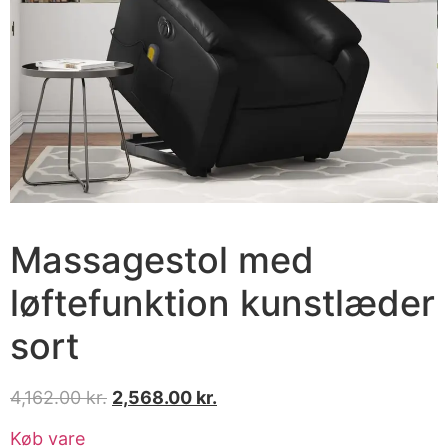
Massagestol med
løftefunktion kunstlæder
sort
4,162.00
kr.
2,568.00
kr.
Køb vare