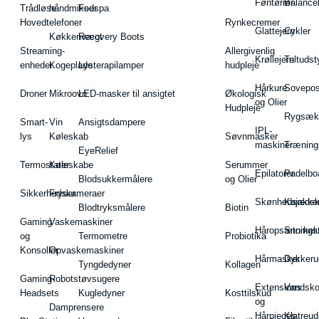
Føntørrer
Balance
Trådløse
håndmikser
Fodspa
Hovedtelefoner
Rynkecremer
Glattejern
Cykler
Køkkenvægt
Recovery Boots
Streaming-
Allergivenlig
Krøllejern
Teltudst
enheder
Kogeplade
Lysterapilamper
hudpleje
Hårkure
Sovepos
Droner
Mikroovn
LED-masker til ansigtet
Økologisk
og Olier
Hudpleje
Rygsæk
Smart-
Vin
Ansigtsdampere
IPL-
lys
Køleskab
Søvnmasker
maskiner
Træning
EyeRelief
Termostater
Køleskabe
Serummer
Epilatorer
Padelbo
Blodsukkermålere
og Olier
Sikkerhedskameraer
Fryser
Skønhedsredsk
Kajakke
Blodtryksmålere
Biotin
Gaming
Vaskemaskiner
Håropsætningst
Snorkel
og
Termometre
Probiotika
Konsoller
Opvaskemaskiner
Hårmasker
Dykkeru
Tyngdedyner
Kollagen
Gaming-
Robotstøvsugere
Extensions
Vandsk
Headsets
Kugledyner
Kosttilskud
og
Damprensere
Hårpieces
Klatreud