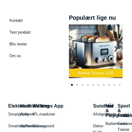
Populært lige nu
Kontakt
Test produkt
Bliv tester
Om os
Bedste Podcast Mikrofon
2026
Bedste Toaster 2026
Elektronik
Husholdning
Wellness App
Sundhed
Hår
Sport
&
&
Smartphone
Airfryers
IPL-maskiner
Afslapningste
Plejeproduk
Fritid
Barbermaskiner
Cross
Smartwatches
Kaffemaskiner
Massagestol
Detox-
Trainer
te og -