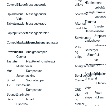
Hårtrimmere
Covers
Elkedel
Massagesæde
drikke
Løbebå
Skægtrimmere
Opladere
Sous
Massagepuder
Solcreme
Motions
Vide-
Trimmer
Tablets
maskine
Massagekrave
After-sun
Vægte
produkter
Herreskrabere
Laptop
Blendere
Massagepistoler
Stepbæ
Selvbrunere
Ladyshaver
Computere
Madlavningsrobotter
Elstimulationsapparater
Fitnesse
Voks
Barbergel
Powerbanks
Slow
Ansigtsdamper
og
– Skum
Pull-
Cooker
strips
up
Tastatur
FlexRelief Knæterapi
Skægplejeprodu
Barer
Multicooker
Ansigtscremer
Mus
Dampsauna
Ansigtspleje
Vibratio
Juicemaskine
Beroligende
til mænd
Smart
Saunatæppe
Cremer
Hulahop
TV
Ismaskine
Voks
Dampsauna
CBD-
og
Foam
Sounds
Brødrister
olier
strips
Rollers
Bars
Isbad
og
Elektrisk
cremer