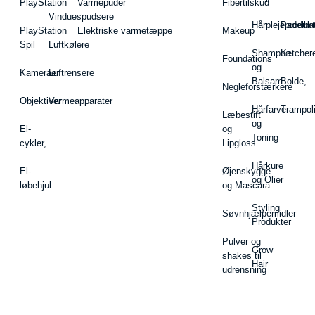
PlayStation
Varmepuder
Fibertilskud
Vinduespudsere
Hårplejeprodukt
Padelba
PlayStation
Elektriske varmetæppe
Makeup
Spil
Luftkølere
Shampoo
Ketcher
Foundations
og
Kameraer
Luftrensere
Balsam
Bolde,
Negleforstærkere
Objektiver
Varmeapparater
Hårfarve
Trampol
Læbestift
og
El-
og
Toning
cykler,
Lipgloss
Hårkure
El-
Øjenskygge
og Olier
løbehjul
og Mascara
Styling
Søvnhjælpemidler
Produkter
Pulver og
Grow
shakes til
Hair
udrensning