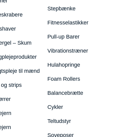
mer
Stepbænke
eskrabere
Fitnesselastikker
shaver
Pull-up Barer
ergel – Skum
Vibrationstræner
plejeprodukter
Hulahopringe
gtspleje til mænd
Foam Rollers
og strips
Balancebrætte
ørrer
Cykler
ejern
Teltudstyr
ejern
Soveposer