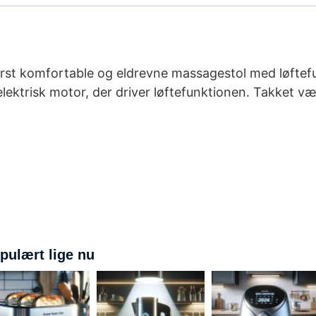
derst komfortable og eldrevne massagestol med løftef
lektrisk motor, der driver løftefunktionen. Takket væ
pulært lige nu