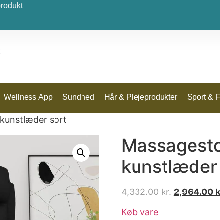
produkt
Wellness App
Sundhed
Hår & Plejeprodukter
Sport & Fr
 kunstlæder sort
Massagesto
kunstlæder 
4,332.00
kr.
2,964.00
k
Køb vare