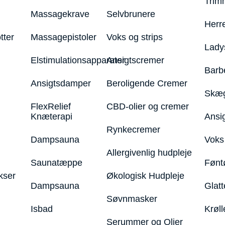
Trim
Massagekrave
Selvbrunere
Herr
tter
Massagepistoler
Voks og strips
Lady
Elstimulationsapparater
Ansigtscremer
Barb
Ansigtsdamper
Beroligende Cremer
Skæg
FlexRelief
CBD-olier og cremer
Knæterapi
Ansi
Rynkecremer
Dampsauna
Voks 
Allergivenlig hudpleje
Saunatæppe
Fønt
kser
Økologisk Hudpleje
Dampsauna
Glatt
Søvnmasker
Isbad
Krøll
Serummer og Olier