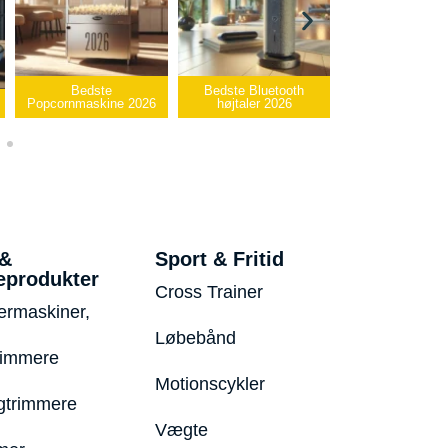
ste
Bedste Bluetooth
Bedste infrarøde
skine 2026
højtaler 2026
varmepude 2026
Beds
 &
Sport & Fritid
eprodukter
Cross Trainer
ermaskiner,
Løbebånd
rimmere
Motionscykler
trimmere
Vægte