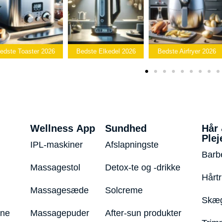
Bed
026
Bedste Elkedel 2026
Bedste Airfryer 2026
Popcornma
Wellness App
Sundhed
Hår
Plej
IPL-maskiner
Afslapningste
Barb
Massagestol
Detox-te og -drikke
Hårt
Massagesæde
Solcreme
Skæg
ine
Massagepuder
After-sun produkter