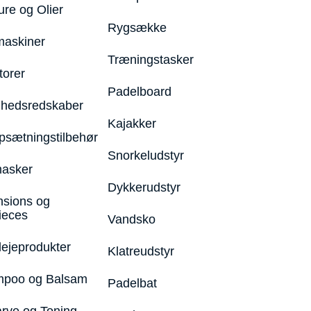
ure og Olier
Rygsække
maskiner
Træningstasker
torer
Padelboard
hedsredskaber
Kajakker
psætningstilbehør
Snorkeludstyr
asker
Dykkerudstyr
nsions og
ieces
Vandsko
lejeprodukter
Klatreudstyr
poo og Balsam
Padelbat
arve og Toning