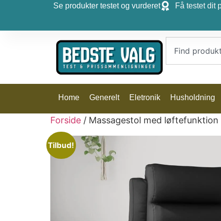
Se produkter testet og vurderet
Få testet dit 
Home
Generelt
Eletronik
Husholdning
Forside
/ Massagestol med løftefunktion
Tilbud!