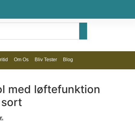
itid
Om Os
Bliv Tester
Blog
l med løftefunktion
sort
r.