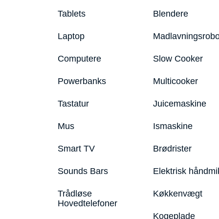
Tablets
Blendere
Laptop
Madlavningsrobo
Computere
Slow Cooker
Powerbanks
Multicooker
Tastatur
Juicemaskine
Mus
Ismaskine
Smart TV
Brødrister
Sounds Bars
Elektrisk håndmi
Trådløse
Køkkenvægt
Hovedtelefoner
Kogeplade