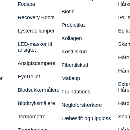
Fodspa
Hårk
Biotin
Recovery Boots
IPL-
Probiotika
Lysterapilamper
Epila
Kollagen
LED-masker til
Skøn
ansigtet
Kosttilskud
Håro
Ansigtsdampere
Fibertilskud
Hårm
EyeRelief
r
Makeup
Exte
Blodsukkermålere
Hårp
e
Foundations
Blodtryksmålere
Hårp
Negleforstærkere
Termometre
Sham
Læbestift og Lipgloss
Tyngdedyner
Hårf