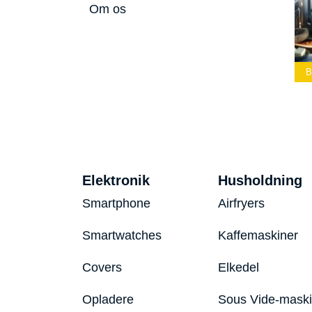
Om os
Bedste Led
Bedste Podcast
Lommelygte 2026
Mikrofon 2026
Bedste Toaster 2
Elektronik
Husholdning
Smartphone
Airfryers
Smartwatches
Kaffemaskiner
Covers
Elkedel
Opladere
Sous Vide-mask