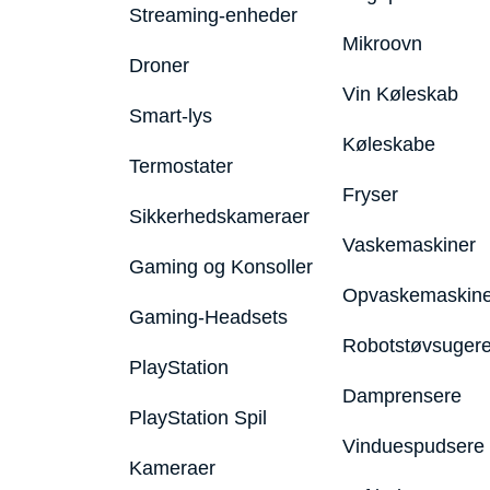
Streaming-enheder
Mikroovn
Droner
Vin Køleskab
Smart-lys
Køleskabe
Termostater
Fryser
Sikkerhedskameraer
Vaskemaskiner
Gaming og Konsoller
Opvaskemaskine
Gaming-Headsets
Robotstøvsuger
PlayStation
Damprensere
PlayStation Spil
Vinduespudsere
Kameraer