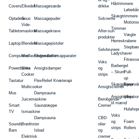
Hårtrimmere
Covers
Elkedel
Massagesæde
drikke
Løbebå
Skægtrimmere
Opladere
Sous
Massagepuder
Solcreme
Motions
Vide-
Trimmer
Tablets
maskine
Massagekrave
After-sun
Vægte
produkter
Herreskrabere
Laptop
Blendere
Massagepistoler
Stepbæ
Selvbrunere
Ladyshaver
Computere
Madlavningsrobotter
Elstimulationsapparater
Fitnesse
Voks
Barbergel
Powerbanks
Slow
Ansigtsdamper
og
– Skum
Pull-
Cooker
strips
up
Tastatur
FlexRelief Knæterapi
Skægplejeprodu
Barer
Multicooker
Ansigtscremer
Mus
Dampsauna
Ansigtspleje
Vibratio
Juicemaskine
Beroligende
til mænd
Smart
Saunatæppe
Cremer
Hulahop
TV
Ismaskine
Voks
Dampsauna
CBD-
og
Foam
Sounds
Brødrister
olier
strips
Rollers
Bars
Isbad
og
Elektrisk
cremer