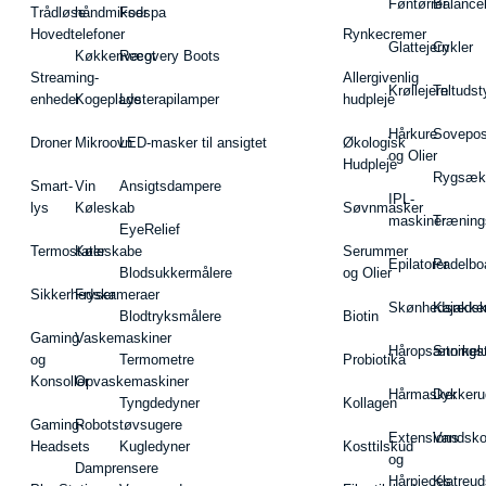
Føntørrer
Balance
Trådløse
håndmikser
Fodspa
Hovedtelefoner
Rynkecremer
Glattejern
Cykler
Køkkenvægt
Recovery Boots
Streaming-
Allergivenlig
Krøllejern
Teltudst
enheder
Kogeplade
Lysterapilamper
hudpleje
Hårkure
Sovepos
Droner
Mikroovn
LED-masker til ansigtet
Økologisk
og Olier
Hudpleje
Rygsæk
Smart-
Vin
Ansigtsdampere
IPL-
lys
Køleskab
Søvnmasker
maskiner
Træning
EyeRelief
Termostater
Køleskabe
Serummer
Epilatorer
Padelbo
Blodsukkermålere
og Olier
Sikkerhedskameraer
Fryser
Skønhedsredsk
Kajakke
Blodtryksmålere
Biotin
Gaming
Vaskemaskiner
Håropsætningst
Snorkel
og
Termometre
Probiotika
Konsoller
Opvaskemaskiner
Hårmasker
Dykkeru
Tyngdedyner
Kollagen
Gaming-
Robotstøvsugere
Extensions
Vandsk
Headsets
Kugledyner
Kosttilskud
og
Damprensere
Hårpieces
Klatreud