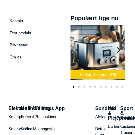
Populært lige nu
Kontakt
Test produkt
Bliv tester
Om os
Bedste Podcast Mikrofon
2026
Bedste Toaster 2026
Elektronik
Husholdning
Wellness App
Sundhed
Hår
Sport
&
&
Smartphone
Airfryers
IPL-maskiner
Afslapningste
Plejeproduk
Fritid
Barbermaskiner
Cross
Smartwatches
Kaffemaskiner
Massagestol
Detox-
Trainer
te og -