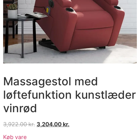
Massagestol med
løftefunktion kunstlæder
vinrød
3,922.00
kr.
3,204.00
kr.
Køb vare