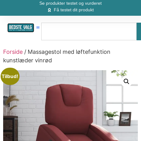
Se produkter testet og vurderet
Få testet dit produkt
Forside
/ Massagestol med løftefunktion
kunstlæder vinrød
Tilbud!