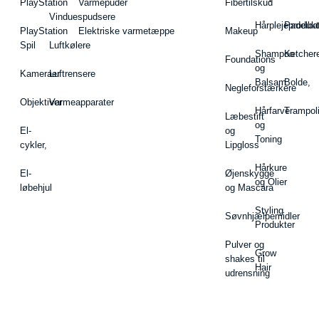
PlayStation
Varmepuder
Fibertilskud
Vinduespudsere
Hårplejeprodukt
Padelba
PlayStation
Elektriske varmetæppe
Makeup
Spil
Luftkølere
Shampoo
Ketcher
Foundations
og
Kameraer
Luftrensere
Balsam
Bolde,
Negleforstærkere
Objektiver
Varmeapparater
Hårfarve
Trampol
Læbestift
og
El-
og
Toning
cykler,
Lipgloss
Hårkure
El-
Øjenskygge
og Olier
løbehjul
og Mascara
Styling
Søvnhjælpemidler
Produkter
Pulver og
Grow
shakes til
Hair
udrensning