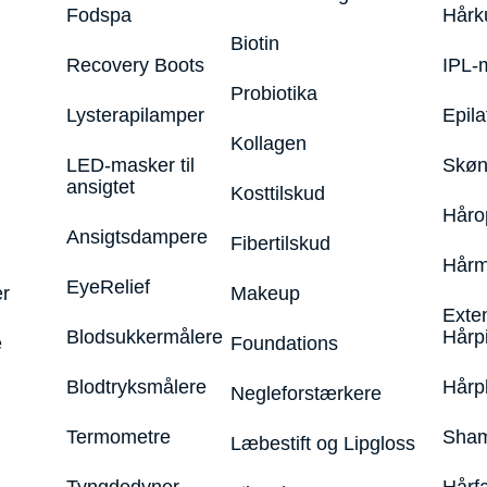
Fodspa
Hårk
Biotin
Recovery Boots
IPL-
Probiotika
Lysterapilamper
Epila
Kollagen
LED-masker til
Skøn
ansigtet
Kosttilskud
Håro
Ansigtsdampere
Fibertilskud
Hårm
EyeRelief
r
Makeup
Exte
Blodsukkermålere
Hårp
e
Foundations
Blodtryksmålere
Hårp
Negleforstærkere
Termometre
Sham
Læbestift og Lipgloss
Tyngdedyner
Hårf