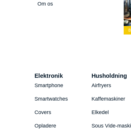
Om os
ommelærke
Bedste Led
Bedste Podcast
026
Lommelygte 2026
Mikrofon 2026
Be
Elektronik
Husholdning
Smartphone
Airfryers
Smartwatches
Kaffemaskiner
Covers
Elkedel
Opladere
Sous Vide-mask