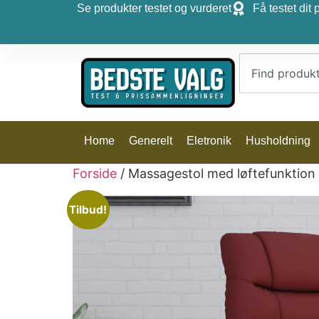
Se produkter testet og vurderet
Få testet dit 
Home
Generelt
Eletronik
Husholdning
Forside
/ Massagestol med løftefunktion
Tilbud!