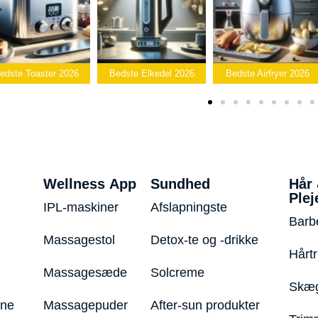
dste Toaster 2026
Bedste Elkedel 2026
Bedste Airfryer 2026
Wellness App
Sundhed
Hår
Plej
IPL-maskiner
Afslapningste
Barb
Massagestol
Detox-te og -drikke
Hårt
Massagesæde
Solcreme
Skæg
ine
Massagepuder
After-sun produkter