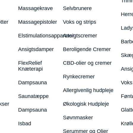
Trim
Massagekrave
Selvbrunere
Herr
tter
Massagepistoler
Voks og strips
Lady
Elstimulationsapparater
Ansigtscremer
Barb
Ansigtsdamper
Beroligende Cremer
Skæg
FlexRelief
CBD-olier og cremer
Knæterapi
Ansi
Rynkecremer
Dampsauna
Voks 
Allergivenlig hudpleje
Saunatæppe
Fønt
kser
Økologisk Hudpleje
Dampsauna
Glatt
Søvnmasker
Isbad
Krøll
Serummer og Olier