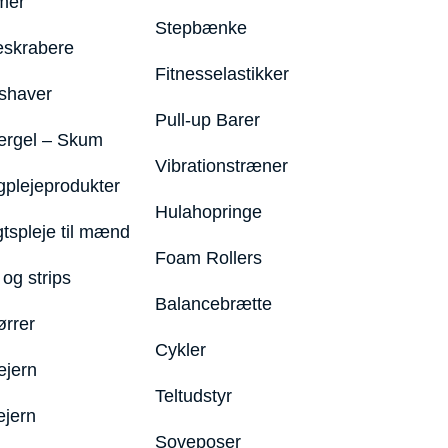
mer
Stepbænke
eskrabere
Fitnesselastikker
shaver
Pull-up Barer
ergel – Skum
Vibrationstræner
plejeprodukter
Hulahopringe
gtspleje til mænd
Foam Rollers
og strips
Balancebrætte
ørrer
Cykler
ejern
Teltudstyr
ejern
Soveposer