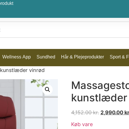
produkt
Wellness App
Sundhed
Hår & Plejeprodukter
Sport & Fr
 kunstlæder vinrød
Massagesto
kunstlæder
4,152.00
kr.
2,990.00
kr
Køb vare