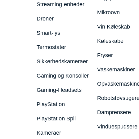
Streaming-enheder
Mikroovn
Droner
Vin Køleskab
Smart-lys
Køleskabe
Termostater
Fryser
Sikkerhedskameraer
Vaskemaskiner
Gaming og Konsoller
Opvaskemaskine
Gaming-Headsets
Robotstøvsuger
PlayStation
Damprensere
PlayStation Spil
Vinduespudsere
Kameraer