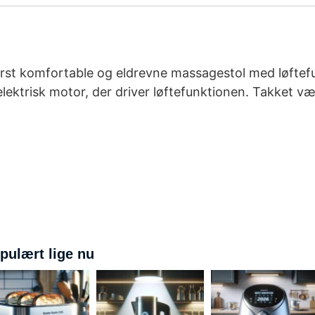
derst komfortable og eldrevne massagestol med løftef
lektrisk motor, der driver løftefunktionen. Takket væ
pulært lige nu