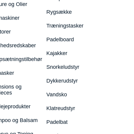
ure og Olier
Rygsække
maskiner
Træningstasker
torer
Padelboard
hedsredskaber
Kajakker
psætningstilbehør
Snorkeludstyr
asker
Dykkerudstyr
nsions og
ieces
Vandsko
lejeprodukter
Klatreudstyr
poo og Balsam
Padelbat
arve og Toning