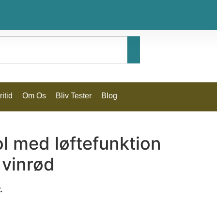
itid
Om Os
Bliv Tester
Blog
l med løftefunktion
 vinrød
.