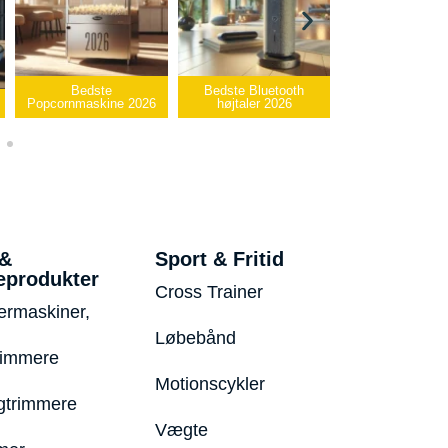
Bedste
Bedste Bluetooth
Bedste infrarø
Popcornmaskine 2026
højtaler 2026
varmepude 20
 &
Sport & Fritid
eprodukter
Cross Trainer
ermaskiner,
Løbebånd
rimmere
Motionscykler
trimmere
Vægte