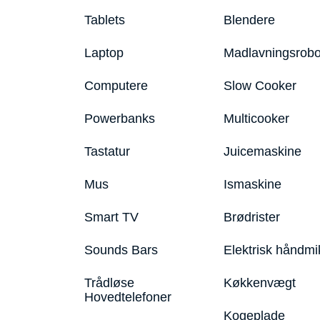
Tablets
Blendere
Laptop
Madlavningsrobo
Computere
Slow Cooker
Powerbanks
Multicooker
Tastatur
Juicemaskine
Mus
Ismaskine
Smart TV
Brødrister
Sounds Bars
Elektrisk håndmi
Trådløse
Køkkenvægt
Hovedtelefoner
Kogeplade