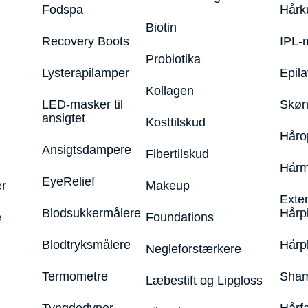
Fodspa
Hårk
Biotin
Recovery Boots
IPL-
Probiotika
Lysterapilamper
Epila
Kollagen
LED-masker til
Skøn
ansigtet
Kosttilskud
Håro
Ansigtsdampere
Fibertilskud
Hårm
EyeRelief
r
Makeup
Exte
Blodsukkermålere
Hårp
e
Foundations
Blodtryksmålere
Hårp
Negleforstærkere
Termometre
Sham
Læbestift og Lipgloss
Tyngdedyner
Hårf