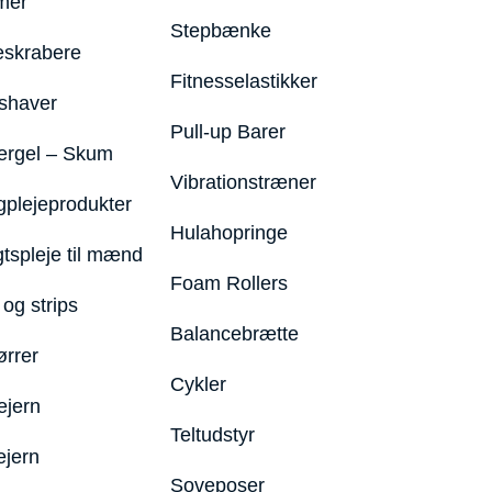
mer
Stepbænke
eskrabere
Fitnesselastikker
shaver
Pull-up Barer
ergel – Skum
Vibrationstræner
plejeprodukter
Hulahopringe
gtspleje til mænd
Foam Rollers
og strips
Balancebrætte
ørrer
Cykler
ejern
Teltudstyr
ejern
Soveposer