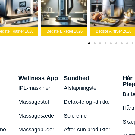
Bedste
edste Elkedel 2026
Bedste Airfryer 2026
Popcornmaskine 2026
Wellness App
Sundhed
Hår
Plej
IPL-maskiner
Afslapningste
Barb
Massagestol
Detox-te og -drikke
Hårt
Massagesæde
Solcreme
Skæg
ine
Massagepuder
After-sun produkter