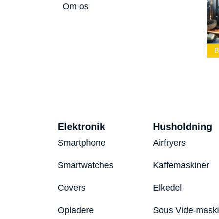
Om os
ste Led
Bedste Podcast
lygte 2026
Mikrofon 2026
Bedste Toaster 2026
B
Elektronik
Husholdning
Smartphone
Airfryers
Smartwatches
Kaffemaskiner
Covers
Elkedel
Opladere
Sous Vide-mask