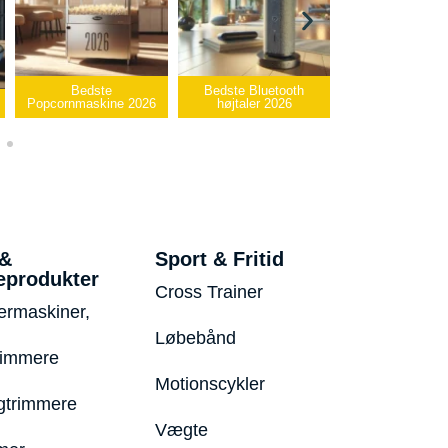
Bedste Bluetooth
Bedste infrarøde
højtaler 2026
varmepude 2026
Bedste USB-sti
 &
Sport & Fritid
eprodukter
Cross Trainer
ermaskiner,
Løbebånd
rimmere
Motionscykler
trimmere
Vægte