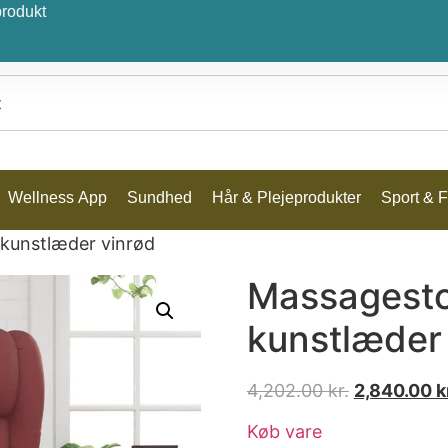
produkt
Wellness App
Sundhed
Hår & Plejeprodukter
Sport & Fr
 kunstlæder vinrød
Massagesto
kunstlæder
4,202.00
kr.
2,840.00
k
Køb vare