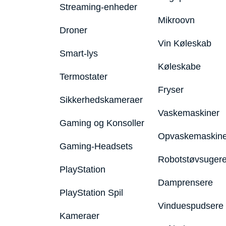
Streaming-enheder
Mikroovn
Droner
Vin Køleskab
Smart-lys
Køleskabe
Termostater
Fryser
Sikkerhedskameraer
Vaskemaskiner
Gaming og Konsoller
Opvaskemaskine
Gaming-Headsets
Robotstøvsuger
PlayStation
Damprensere
PlayStation Spil
Vinduespudsere
Kameraer