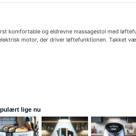
derst komfortable og eldrevne massagestol med løftef
lektrisk motor, der driver løftefunktionen. Takket væ
pulært lige nu