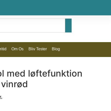
itid
Om Os
Bliv Tester
Blog
l med løftefunktion
 vinrød
r.