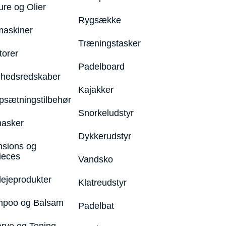
ure og Olier
Rygsække
maskiner
Træningstasker
torer
Padelboard
hedsredskaber
Kajakker
psætningstilbehør
Snorkeludstyr
asker
Dykkerudstyr
nsions og
ieces
Vandsko
lejeprodukter
Klatreudstyr
poo og Balsam
Padelbat
arve og Toning