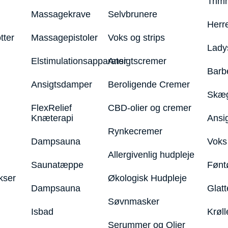
Trim
Massagekrave
Selvbrunere
Herr
tter
Massagepistoler
Voks og strips
Lady
Elstimulationsapparater
Ansigtscremer
Barb
Ansigtsdamper
Beroligende Cremer
Skæg
FlexRelief
CBD-olier og cremer
Knæterapi
Ansi
Rynkecremer
Dampsauna
Voks 
Allergivenlig hudpleje
Saunatæppe
Fønt
kser
Økologisk Hudpleje
Dampsauna
Glatt
Søvnmasker
Isbad
Krøll
Serummer og Olier