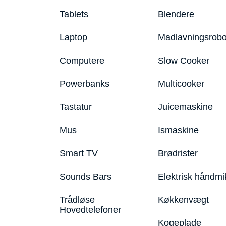
Tablets
Blendere
Laptop
Madlavningsrobo
Computere
Slow Cooker
Powerbanks
Multicooker
Tastatur
Juicemaskine
Mus
Ismaskine
Smart TV
Brødrister
Sounds Bars
Elektrisk håndmi
Trådløse
Køkkenvægt
Hovedtelefoner
Kogeplade