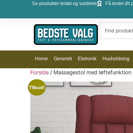
Se produkter testet og vurderet
Få testet dit 
Home
Generelt
Eletronik
Husholdning
Forside
/ Massagestol med løftefunktion
Tilbud!