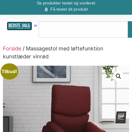
Se produkter testet og vurderet
Få testet dit produkt
Forside
/ Massagestol med løftefunktion
kunstlæder vinrød
Tilbud!