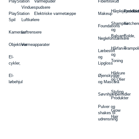
PlayStation
Varmepuder
Fibertilskud
Vinduespudsere
Hårplejeprodukt
Padelba
PlayStation
Elektriske varmetæppe
Makeup
Spil
Luftkølere
Shampoo
Ketcher
Foundations
og
Kameraer
Luftrensere
Balsam
Bolde,
Negleforstærkere
Objektiver
Varmeapparater
Hårfarve
Trampol
Læbestift
og
El-
og
Toning
cykler,
Lipgloss
Hårkure
El-
Øjenskygge
og Olier
løbehjul
og Mascara
Styling
Søvnhjælpemidler
Produkter
Pulver og
Grow
shakes til
Hair
udrensning