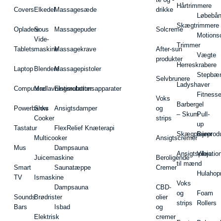
Hårtrimmere
Covers
Elkedel
Massagesæde
drikke
Løbebå
Skægtrimmere
Opladere
Sous
Massagepuder
Solcreme
Motions
Vide-
Trimmer
Tablets
maskine
Massagekrave
After-sun
Vægte
produkter
Herreskrabere
Laptop
Blendere
Massagepistoler
Stepbæ
Selvbrunere
Ladyshaver
Computere
Madlavningsrobotter
Elstimulationsapparater
Fitnesse
Voks
Barbergel
Powerbanks
Slow
Ansigtsdamper
og
– Skum
Pull-
Cooker
strips
up
Tastatur
FlexRelief Knæterapi
Skægplejeprodu
Barer
Multicooker
Ansigtscremer
Mus
Dampsauna
Ansigtspleje
Vibratio
Juicemaskine
Beroligende
til mænd
Smart
Saunatæppe
Cremer
Hulahop
TV
Ismaskine
Voks
Dampsauna
CBD-
og
Foam
Sounds
Brødrister
olier
strips
Rollers
Bars
Isbad
og
Elektrisk
cremer