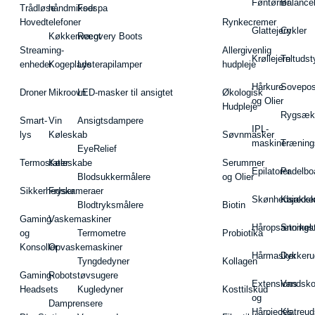
Føntørrer
Balance
Trådløse
håndmikser
Fodspa
Hovedtelefoner
Rynkecremer
Glattejern
Cykler
Køkkenvægt
Recovery Boots
Streaming-
Allergivenlig
Krøllejern
Teltudst
enheder
Kogeplade
Lysterapilamper
hudpleje
Hårkure
Sovepos
Droner
Mikroovn
LED-masker til ansigtet
Økologisk
og Olier
Hudpleje
Rygsæk
Smart-
Vin
Ansigtsdampere
IPL-
lys
Køleskab
Søvnmasker
maskiner
Træning
EyeRelief
Termostater
Køleskabe
Serummer
Epilatorer
Padelbo
Blodsukkermålere
og Olier
Sikkerhedskameraer
Fryser
Skønhedsredsk
Kajakke
Blodtryksmålere
Biotin
Gaming
Vaskemaskiner
Håropsætningst
Snorkel
og
Termometre
Probiotika
Konsoller
Opvaskemaskiner
Hårmasker
Dykkeru
Tyngdedyner
Kollagen
Gaming-
Robotstøvsugere
Extensions
Vandsk
Headsets
Kugledyner
Kosttilskud
og
Damprensere
Hårpieces
Klatreud