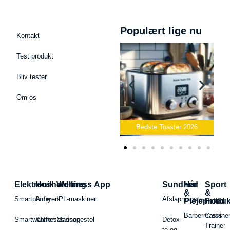
Populært lige nu
Kontakt
Test produkt
Bliv tester
Om os
Bedste Podcast Mikrofon
2026
Bedste Toaster 2026
Elektronik
Husholdning
Wellness App
Sundhed
Hår
Sport
&
&
Smartphone
Airfryers
IPL-maskiner
Afslapningste
Plejeproduk
Fritid
Barbermaskiner
Cross
Smartwatches
Kaffemaskiner
Massagestol
Detox-
Trainer
te og -