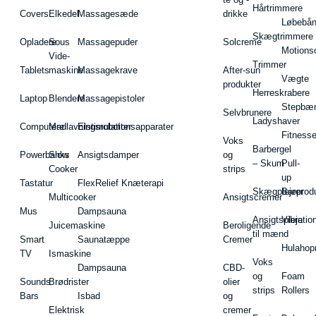
Hårtrimmere
Covers
Elkedel
Massagesæde
drikke
Løbebå
Skægtrimmere
Opladere
Sous
Massagepuder
Solcreme
Motions
Vide-
Trimmer
Tablets
maskine
Massagekrave
After-sun
Vægte
produkter
Herreskrabere
Laptop
Blendere
Massagepistoler
Stepbæ
Selvbrunere
Ladyshaver
Computere
Madlavningsrobotter
Elstimulationsapparater
Fitnesse
Voks
Barbergel
Powerbanks
Slow
Ansigtsdamper
og
– Skum
Pull-
Cooker
strips
up
Tastatur
FlexRelief Knæterapi
Skægplejeprodu
Barer
Multicooker
Ansigtscremer
Mus
Dampsauna
Ansigtspleje
Vibratio
Juicemaskine
Beroligende
til mænd
Smart
Saunatæppe
Cremer
Hulahop
TV
Ismaskine
Voks
Dampsauna
CBD-
og
Foam
Sounds
Brødrister
olier
strips
Rollers
Bars
Isbad
og
Elektrisk
cremer