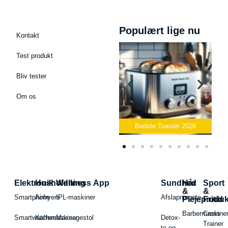
Populært lige nu
Kontakt
Test produkt
Bliv tester
Om os
Bedste Podcast Mikrofon
2026
Bedste Toaster 2026
Elektronik
Husholdning
Wellness App
Sundhed
Hår
Sport
&
&
Smartphone
Airfryers
IPL-maskiner
Afslapningste
Plejeproduk
Fritid
Barbermaskiner
Cross
Smartwatches
Kaffemaskiner
Massagestol
Detox-
Trainer
te og -