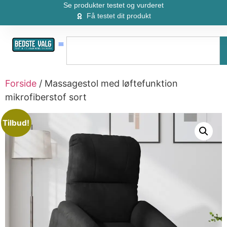
Se produkter testet og vurderet
Få testet dit produkt
Forside
/ Massagestol med løftefunktion
mikrofiberstof sort
Tilbud!