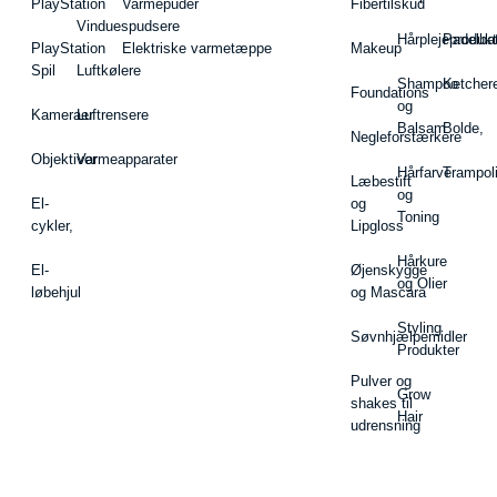
PlayStation
Varmepuder
Fibertilskud
Vinduespudsere
Hårplejeprodukt
Padelba
PlayStation
Elektriske varmetæppe
Makeup
Spil
Luftkølere
Shampoo
Ketcher
Foundations
og
Kameraer
Luftrensere
Balsam
Bolde,
Negleforstærkere
Objektiver
Varmeapparater
Hårfarve
Trampol
Læbestift
og
El-
og
Toning
cykler,
Lipgloss
Hårkure
El-
Øjenskygge
og Olier
løbehjul
og Mascara
Styling
Søvnhjælpemidler
Produkter
Pulver og
Grow
shakes til
Hair
udrensning