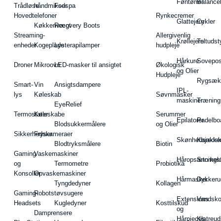
Føntørrer
Balance
Trådløse
håndmikser
Fodspa
Hovedtelefoner
Rynkecremer
Glattejern
Cykler
Køkkenvægt
Recovery Boots
Streaming-
Allergivenlig
Krøllejern
Teltudst
enheder
Kogeplade
Lysterapilamper
hudpleje
Hårkure
Sovepos
Droner
Mikroovn
LED-masker til ansigtet
Økologisk
og Olier
Hudpleje
Rygsæk
Smart-
Vin
Ansigtsdampere
IPL-
lys
Køleskab
Søvnmasker
maskiner
Træning
EyeRelief
Termostater
Køleskabe
Serummer
Epilatorer
Padelbo
Blodsukkermålere
og Olier
Sikkerhedskameraer
Fryser
Skønhedsredsk
Kajakke
Blodtryksmålere
Biotin
Gaming
Vaskemaskiner
Håropsætningst
Snorkel
og
Termometre
Probiotika
Konsoller
Opvaskemaskiner
Hårmasker
Dykkeru
Tyngdedyner
Kollagen
Gaming-
Robotstøvsugere
Extensions
Vandsk
Headsets
Kugledyner
Kosttilskud
og
Damprensere
Hårpieces
Klatreud