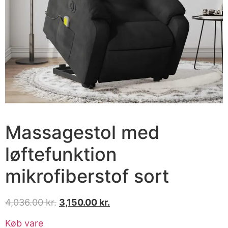
Massagestol med
løftefunktion
mikrofiberstof sort
4,036.00
kr.
3,150.00
kr.
Køb vare