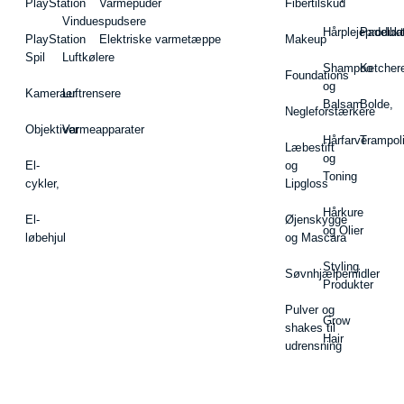
PlayStation
Varmepuder
Fibertilskud
Vinduespudsere
Hårplejeprodukt
Padelba
PlayStation
Elektriske varmetæppe
Makeup
Spil
Luftkølere
Shampoo
Ketcher
Foundations
og
Kameraer
Luftrensere
Balsam
Bolde,
Negleforstærkere
Objektiver
Varmeapparater
Hårfarve
Trampol
Læbestift
og
El-
og
Toning
cykler,
Lipgloss
Hårkure
El-
Øjenskygge
og Olier
løbehjul
og Mascara
Styling
Søvnhjælpemidler
Produkter
Pulver og
Grow
shakes til
Hair
udrensning