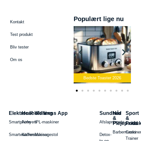
Populært lige nu
Kontakt
Test produkt
Bliv tester
Om os
Bedste Podcast Mikrofon
2026
Bedste Toaster 2026
Elektronik
Husholdning
Wellness App
Sundhed
Hår
Sport
&
&
Smartphone
Airfryers
IPL-maskiner
Afslapningste
Plejeproduk
Fritid
Barbermaskiner
Cross
Smartwatches
Kaffemaskiner
Massagestol
Detox-
Trainer
te og -