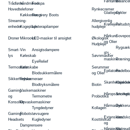
Føntørrer
Balance
Trådløse
håndmikser
Fodspa
Hovedtelefoner
Rynkecremer
Glattejern
Cykler
Køkkenvægt
Recovery Boots
Streaming-
Allergivenlig
Krøllejern
Teltudst
enheder
Kogeplade
Lysterapilamper
hudpleje
Hårkure
Sovepos
Droner
Mikroovn
LED-masker til ansigtet
Økologisk
og Olier
Hudpleje
Rygsæk
Smart-
Vin
Ansigtsdampere
IPL-
lys
Køleskab
Søvnmasker
maskiner
Træning
EyeRelief
Termostater
Køleskabe
Serummer
Epilatorer
Padelbo
Blodsukkermålere
og Olier
Sikkerhedskameraer
Fryser
Skønhedsredsk
Kajakke
Blodtryksmålere
Biotin
Gaming
Vaskemaskiner
Håropsætningst
Snorkel
og
Termometre
Probiotika
Konsoller
Opvaskemaskiner
Hårmasker
Dykkeru
Tyngdedyner
Kollagen
Gaming-
Robotstøvsugere
Extensions
Vandsk
Headsets
Kugledyner
Kosttilskud
og
Damprensere
Hårpieces
Klatreud