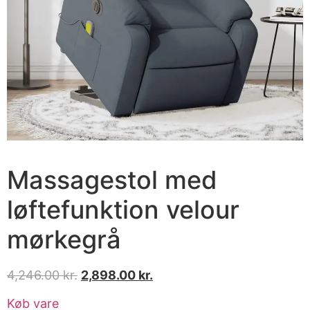
Massagestol med
løftefunktion velour
mørkegrå
4,246.00
kr.
2,898.00
kr.
Køb vare