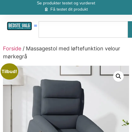
Se produkter testet og vurderet
Få testet dit produkt
Forside
/ Massagestol med løftefunktion velour
mørkegrå
Tilbud!