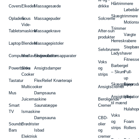
Hårtrimmere
Covers
Elkedel
Massagesæde
drikke
Løbebå
Skægtrimmere
Opladere
Sous
Massagepuder
Solcreme
Motions
Vide-
Trimmer
Tablets
maskine
Massagekrave
After-sun
Vægte
produkter
Herreskrabere
Laptop
Blendere
Massagepistoler
Stepbæ
Selvbrunere
Ladyshaver
Computere
Madlavningsrobotter
Elstimulationsapparater
Fitnesse
Voks
Barbergel
Powerbanks
Slow
Ansigtsdamper
og
– Skum
Pull-
Cooker
strips
up
Tastatur
FlexRelief Knæterapi
Skægplejeprodu
Barer
Multicooker
Ansigtscremer
Mus
Dampsauna
Ansigtspleje
Vibratio
Juicemaskine
Beroligende
til mænd
Smart
Saunatæppe
Cremer
Hulahop
TV
Ismaskine
Voks
Dampsauna
CBD-
og
Foam
Sounds
Brødrister
olier
strips
Rollers
Bars
Isbad
og
Elektrisk
cremer