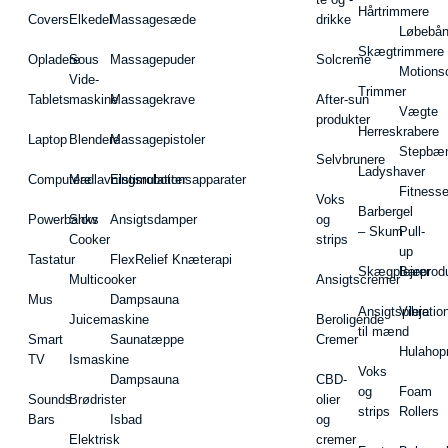
Hårtrimmere
Covers
Elkedel
Massagesæde
drikke
Løbebå
Skægtrimmere
Opladere
Sous
Massagepuder
Solcreme
Motions
Vide-
Trimmer
Tablets
maskine
Massagekrave
After-sun
Vægte
produkter
Herreskrabere
Laptop
Blendere
Massagepistoler
Stepbæ
Selvbrunere
Ladyshaver
Computere
Madlavningsrobotter
Elstimulationsapparater
Fitnesse
Voks
Barbergel
Powerbanks
Slow
Ansigtsdamper
og
– Skum
Pull-
Cooker
strips
up
Tastatur
FlexRelief Knæterapi
Skægplejeprodu
Barer
Multicooker
Ansigtscremer
Mus
Dampsauna
Ansigtspleje
Vibratio
Juicemaskine
Beroligende
til mænd
Smart
Saunatæppe
Cremer
Hulahop
TV
Ismaskine
Voks
Dampsauna
CBD-
og
Foam
Sounds
Brødrister
olier
strips
Rollers
Bars
Isbad
og
Elektrisk
cremer