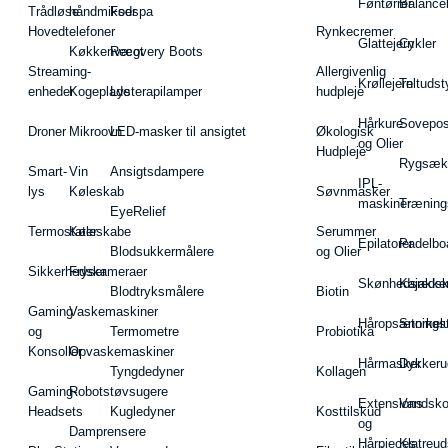
Føntørrer
Balance
Trådløse
håndmikser
Fodspa
Hovedtelefoner
Rynkecremer
Glattejern
Cykler
Køkkenvægt
Recovery Boots
Streaming-
Allergivenlig
Krøllejern
Teltudst
enheder
Kogeplade
Lysterapilamper
hudpleje
Hårkure
Sovepos
Droner
Mikroovn
LED-masker til ansigtet
Økologisk
og Olier
Hudpleje
Rygsæk
Smart-
Vin
Ansigtsdampere
IPL-
lys
Køleskab
Søvnmasker
maskiner
Træning
EyeRelief
Termostater
Køleskabe
Serummer
Epilatorer
Padelbo
Blodsukkermålere
og Olier
Sikkerhedskameraer
Fryser
Skønhedsredsk
Kajakke
Blodtryksmålere
Biotin
Gaming
Vaskemaskiner
Håropsætningst
Snorkel
og
Termometre
Probiotika
Konsoller
Opvaskemaskiner
Hårmasker
Dykkeru
Tyngdedyner
Kollagen
Gaming-
Robotstøvsugere
Extensions
Vandsk
Headsets
Kugledyner
Kosttilskud
og
Damprensere
Hårpieces
Klatreud