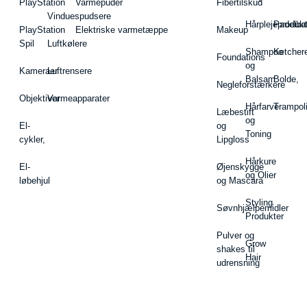
PlayStation
Varmepuder
Fibertilskud
Vinduespudsere
Hårplejeprodukt
Padelba
PlayStation
Elektriske varmetæppe
Makeup
Spil
Luftkølere
Shampoo
Ketcher
Foundations
og
Kameraer
Luftrensere
Balsam
Bolde,
Negleforstærkere
Objektiver
Varmeapparater
Hårfarve
Trampol
Læbestift
og
El-
og
Toning
cykler,
Lipgloss
Hårkure
El-
Øjenskygge
og Olier
løbehjul
og Mascara
Styling
Søvnhjælpemidler
Produkter
Pulver og
Grow
shakes til
Hair
udrensning