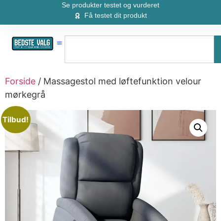
Se produkter testet og vurderet
Få testet dit produkt
Forside
/ Massagestol med løftefunktion velour
mørkegrå
Tilbud!