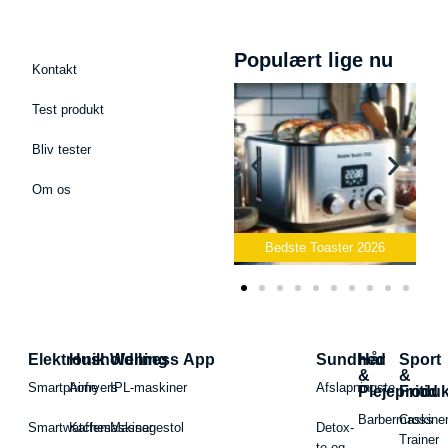
Populært lige nu
Kontakt
Test produkt
Bliv tester
Om os
Bedste Podcast Mikrofon
2026
Bedste Toaster 2026
Elektronik
Husholdning
Wellness App
Sundhed
Hår
Sport
&
&
Smartphone
Airfryers
IPL-maskiner
Afslapningste
Plejeproduk
Fritid
Barbermaskiner
Cross
Smartwatches
Kaffemaskiner
Massagestol
Detox-
Trainer
te og -