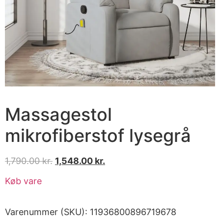
Massagestol
mikrofiberstof lysegrå
1,790.00
kr.
1,548.00
kr.
Køb vare
Varenummer (SKU):
11936800896719678