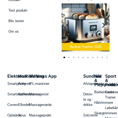
Test produkt
Bliv tester
Om os
Bedste Podcast Mikrofon
2026
Bedste Toaster 2026
Elektronik
Husholdning
Wellness App
Sundhed
Hår
Sport
&
&
Smartphone
Airfryers
IPL-maskiner
Afslapningste
Plejeproduk
Fritid
Barbermaskiner
Cross
Smartwatches
Kaffemaskiner
Massagestol
Detox-
Trainer
te og -
Hårtrimmere
Covers
Elkedel
Massagesæde
drikke
Løbebå
Skægtrimmere
Opladere
Sous
Massagepuder
Solcreme