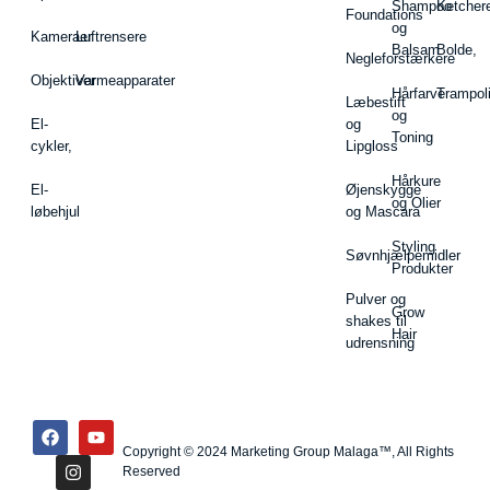
Shampoo
Ketcher
Foundations
og
Kameraer
Luftrensere
Balsam
Bolde,
Negleforstærkere
Objektiver
Varmeapparater
Hårfarve
Trampol
Læbestift
og
El-
og
Toning
cykler,
Lipgloss
Hårkure
El-
Øjenskygge
og Olier
løbehjul
og Mascara
Styling
Søvnhjælpemidler
Produkter
Pulver og
Grow
shakes til
Hair
udrensning
Copyright © 2024 Marketing Group Malaga™, All Rights
Reserved