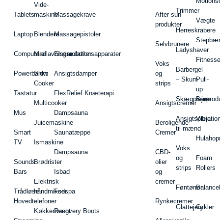
Motions
Vide-
Trimmer
Tablets
maskine
Massagekrave
After-sun
Vægte
produkter
Herreskrabere
Laptop
Blendere
Massagepistoler
Stepbæ
Selvbrunere
Ladyshaver
Computere
Madlavningsrobotter
Elstimulationsapparater
Fitnesse
Voks
Barbergel
Powerbanks
Slow
Ansigtsdamper
og
– Skum
Pull-
Cooker
strips
up
Tastatur
FlexRelief Knæterapi
Skægplejeprodu
Barer
Multicooker
Ansigtscremer
Mus
Dampsauna
Ansigtspleje
Vibratio
Juicemaskine
Beroligende
til mænd
Smart
Saunatæppe
Cremer
Hulahop
TV
Ismaskine
Voks
Dampsauna
CBD-
og
Foam
Sounds
Brødrister
olier
strips
Rollers
Bars
Isbad
og
Elektrisk
cremer
Føntørrer
Balance
Trådløse
håndmikser
Fodspa
Hovedtelefoner
Rynkecremer
Glattejern
Cykler
Køkkenvægt
Recovery Boots