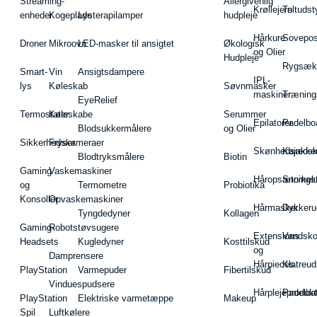
Streaming-
Allergivenlig
Krøllejern
Teltudst
enheder
Kogeplade
Lysterapilamper
hudpleje
Hårkure
Sovepos
Droner
Mikroovn
LED-masker til ansigtet
Økologisk
og Olier
Hudpleje
Rygsæk
Smart-
Vin
Ansigtsdampere
IPL-
lys
Køleskab
Søvnmasker
maskiner
Træning
EyeRelief
Termostater
Køleskabe
Serummer
Epilatorer
Padelbo
Blodsukkermålere
og Olier
Sikkerhedskameraer
Fryser
Skønhedsredsk
Kajakke
Blodtryksmålere
Biotin
Gaming
Vaskemaskiner
Håropsætningst
Snorkel
og
Termometre
Probiotika
Konsoller
Opvaskemaskiner
Hårmasker
Dykkeru
Tyngdedyner
Kollagen
Gaming-
Robotstøvsugere
Extensions
Vandsk
Headsets
Kugledyner
Kosttilskud
og
Damprensere
Hårpieces
Klatreud
PlayStation
Varmepuder
Fibertilskud
Vinduespudsere
Hårplejeprodukt
Padelba
PlayStation
Elektriske varmetæppe
Makeup
Spil
Luftkølere