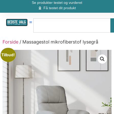
Se produkter testet og vurderet
Få testet dit produkt
Forside
/ Massagestol mikrofiberstof lysegrå
Tilbud!