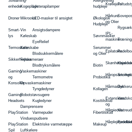
Streaming-
Allergivenlig
Krøllejern
Teltudst
enheder
Kogeplade
Lysterapilamper
hudpleje
Hårkure
Sovepos
Droner
Mikroovn
LED-masker til ansigtet
Økologisk
og Olier
Hudpleje
Rygsæk
Smart-
Vin
Ansigtsdampere
IPL-
lys
Køleskab
Søvnmasker
maskiner
Træning
EyeRelief
Termostater
Køleskabe
Serummer
Epilatorer
Padelbo
Blodsukkermålere
og Olier
Sikkerhedskameraer
Fryser
Skønhedsredsk
Kajakke
Blodtryksmålere
Biotin
Gaming
Vaskemaskiner
Håropsætningst
Snorkel
og
Termometre
Probiotika
Konsoller
Opvaskemaskiner
Hårmasker
Dykkeru
Tyngdedyner
Kollagen
Gaming-
Robotstøvsugere
Extensions
Vandsk
Headsets
Kugledyner
Kosttilskud
og
Damprensere
Hårpieces
Klatreud
PlayStation
Varmepuder
Fibertilskud
Vinduespudsere
Hårplejeprodukt
Padelba
PlayStation
Elektriske varmetæppe
Makeup
Spil
Luftkølere