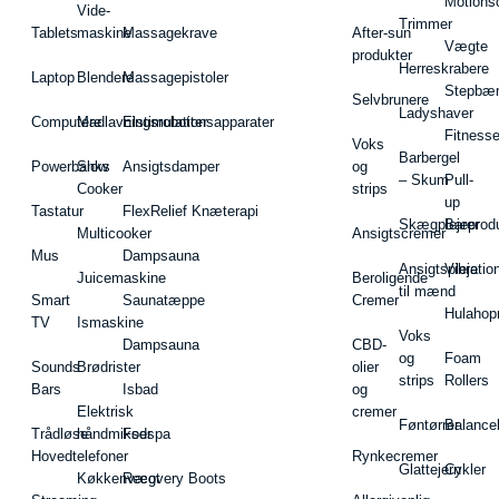
Motions
Vide-
Trimmer
Tablets
maskine
Massagekrave
After-sun
Vægte
produkter
Herreskrabere
Laptop
Blendere
Massagepistoler
Stepbæ
Selvbrunere
Ladyshaver
Computere
Madlavningsrobotter
Elstimulationsapparater
Fitnesse
Voks
Barbergel
Powerbanks
Slow
Ansigtsdamper
og
– Skum
Pull-
Cooker
strips
up
Tastatur
FlexRelief Knæterapi
Skægplejeprodu
Barer
Multicooker
Ansigtscremer
Mus
Dampsauna
Ansigtspleje
Vibratio
Juicemaskine
Beroligende
til mænd
Smart
Saunatæppe
Cremer
Hulahop
TV
Ismaskine
Voks
Dampsauna
CBD-
og
Foam
Sounds
Brødrister
olier
strips
Rollers
Bars
Isbad
og
Elektrisk
cremer
Føntørrer
Balance
Trådløse
håndmikser
Fodspa
Hovedtelefoner
Rynkecremer
Glattejern
Cykler
Køkkenvægt
Recovery Boots