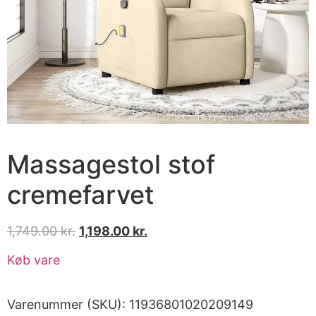
Massagestol stof
cremefarvet
1,749.00
kr.
1,198.00
kr.
Køb vare
Varenummer (SKU):
11936801020209149