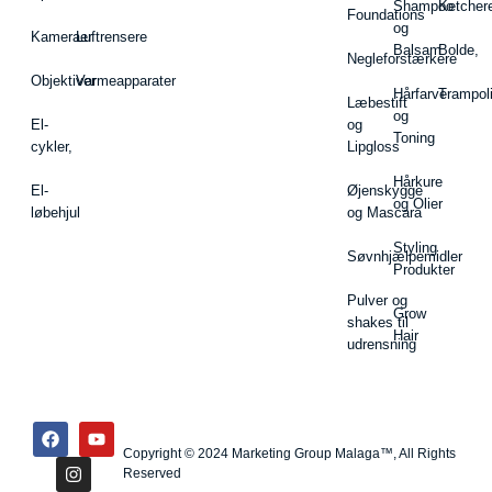
Shampoo
Ketcher
Foundations
og
Kameraer
Luftrensere
Balsam
Bolde,
Negleforstærkere
Objektiver
Varmeapparater
Hårfarve
Trampol
Læbestift
og
El-
og
Toning
cykler,
Lipgloss
Hårkure
El-
Øjenskygge
og Olier
løbehjul
og Mascara
Styling
Søvnhjælpemidler
Produkter
Pulver og
Grow
shakes til
Hair
udrensning
Copyright © 2024 Marketing Group Malaga™, All Rights
Reserved