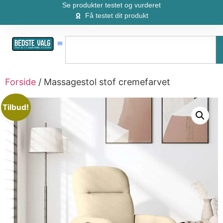
Se produkter testet og vurderet
Få testet dit produkt
Forside
/ Massagestol stof cremefarvet
Tilbud!