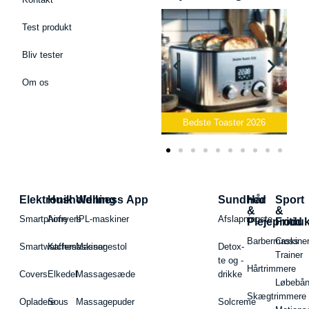
Test produkt
Bliv tester
Om os
Bedste Podcast Mikrofon
2026
Bedste Toaster 2026
Elektronik
Husholdning
Wellness App
Sundhed
Hår
Sport
&
&
Smartphone
Airfryers
IPL-maskiner
Afslapningste
Plejeproduk
Fritid
Barbermaskiner
Cross
Smartwatches
Kaffemaskiner
Massagestol
Detox-
Trainer
te og -
Hårtrimmere
Covers
Elkedel
Massagesæde
drikke
Løbebå
Skægtrimmere
Opladere
Sous
Massagepuder
Solcreme