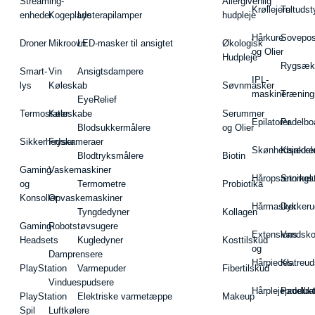
Streaming-
Allergivenlig
Krøllejern
Teltudst
enheder
Kogeplade
Lysterapilamper
hudpleje
Hårkure
Sovepos
Droner
Mikroovn
LED-masker til ansigtet
Økologisk
og Olier
Hudpleje
Rygsæk
Smart-
Vin
Ansigtsdampere
IPL-
lys
Køleskab
Søvnmasker
maskiner
Træning
EyeRelief
Termostater
Køleskabe
Serummer
Epilatorer
Padelbo
Blodsukkermålere
og Olier
Sikkerhedskameraer
Fryser
Skønhedsredsk
Kajakke
Blodtryksmålere
Biotin
Gaming
Vaskemaskiner
Håropsætningst
Snorkel
og
Termometre
Probiotika
Konsoller
Opvaskemaskiner
Hårmasker
Dykkeru
Tyngdedyner
Kollagen
Gaming-
Robotstøvsugere
Extensions
Vandsk
Headsets
Kugledyner
Kosttilskud
og
Damprensere
Hårpieces
Klatreud
PlayStation
Varmepuder
Fibertilskud
Vinduespudsere
Hårplejeprodukt
Padelba
PlayStation
Elektriske varmetæppe
Makeup
Spil
Luftkølere