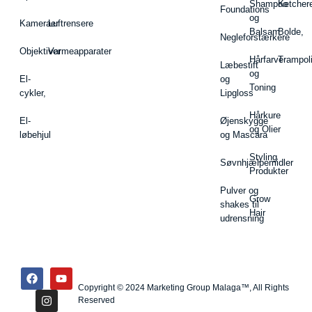
Shampoo
Ketcher
Foundations
og
Kameraer
Luftrensere
Balsam
Bolde,
Negleforstærkere
Objektiver
Varmeapparater
Hårfarve
Trampol
Læbestift
og
El-
og
Toning
cykler,
Lipgloss
Hårkure
El-
Øjenskygge
og Olier
løbehjul
og Mascara
Styling
Søvnhjælpemidler
Produkter
Pulver og
Grow
shakes til
Hair
udrensning
Copyright © 2024 Marketing Group Malaga™, All Rights
Reserved