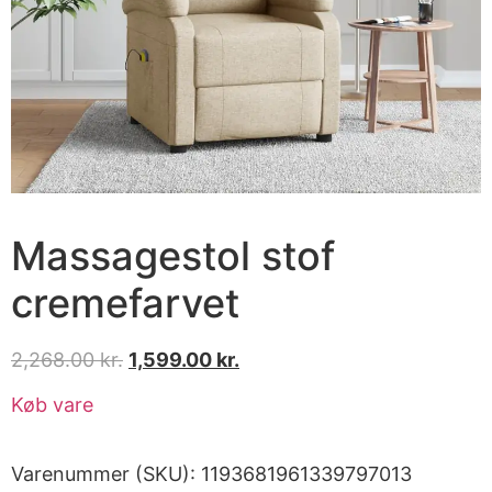
Massagestol stof
cremefarvet
2,268.00
kr.
1,599.00
kr.
Køb vare
Varenummer (SKU):
1193681961339797013