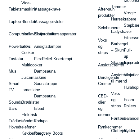
Motions
Vide-
Trimmer
Tablets
maskine
Massagekrave
After-sun
Vægte
produkter
Herreskrabere
Laptop
Blendere
Massagepistoler
Stepbæ
Selvbrunere
Ladyshaver
Computere
Madlavningsrobotter
Elstimulationsapparater
Fitnesse
Voks
Barbergel
Powerbanks
Slow
Ansigtsdamper
og
– Skum
Pull-
Cooker
strips
up
Tastatur
FlexRelief Knæterapi
Skægplejeprodu
Barer
Multicooker
Ansigtscremer
Mus
Dampsauna
Ansigtspleje
Vibratio
Juicemaskine
Beroligende
til mænd
Smart
Saunatæppe
Cremer
Hulahop
TV
Ismaskine
Voks
Dampsauna
CBD-
og
Foam
Sounds
Brødrister
olier
strips
Rollers
Bars
Isbad
og
Elektrisk
cremer
Føntørrer
Balance
Trådløse
håndmikser
Fodspa
Hovedtelefoner
Rynkecremer
Glattejern
Cykler
Køkkenvægt
Recovery Boots