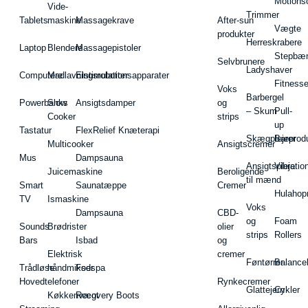
Motions
Vide-
Trimmer
Tablets
maskine
Massagekrave
After-sun
Vægte
produkter
Herreskrabere
Laptop
Blendere
Massagepistoler
Stepbæ
Selvbrunere
Ladyshaver
Computere
Madlavningsrobotter
Elstimulationsapparater
Fitnesse
Voks
Barbergel
Powerbanks
Slow
Ansigtsdamper
og
– Skum
Pull-
Cooker
strips
up
Tastatur
FlexRelief Knæterapi
Skægplejeprodu
Barer
Multicooker
Ansigtscremer
Mus
Dampsauna
Ansigtspleje
Vibratio
Juicemaskine
Beroligende
til mænd
Smart
Saunatæppe
Cremer
Hulahop
TV
Ismaskine
Voks
Dampsauna
CBD-
og
Foam
Sounds
Brødrister
olier
strips
Rollers
Bars
Isbad
og
Elektrisk
cremer
Føntørrer
Balance
Trådløse
håndmikser
Fodspa
Hovedtelefoner
Rynkecremer
Glattejern
Cykler
Køkkenvægt
Recovery Boots