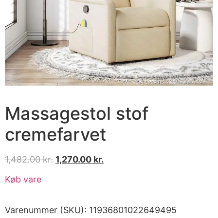
Massagestol stof
cremefarvet
1,482.00
kr.
1,270.00
kr.
Køb vare
Varenummer (SKU):
11936801022649495