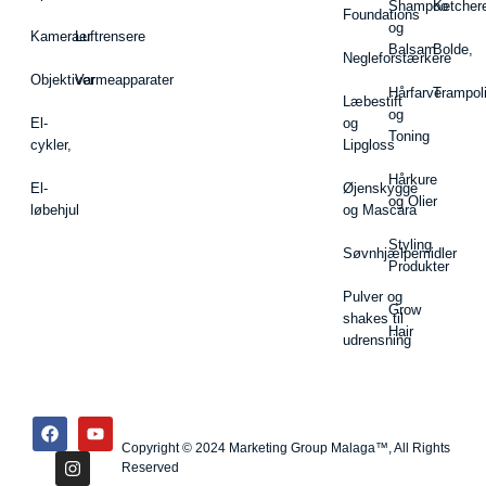
Shampoo
Ketcher
Foundations
og
Kameraer
Luftrensere
Balsam
Bolde,
Negleforstærkere
Objektiver
Varmeapparater
Hårfarve
Trampol
Læbestift
og
El-
og
Toning
cykler,
Lipgloss
Hårkure
El-
Øjenskygge
og Olier
løbehjul
og Mascara
Styling
Søvnhjælpemidler
Produkter
Pulver og
Grow
shakes til
Hair
udrensning
Copyright © 2024 Marketing Group Malaga™, All Rights
Reserved