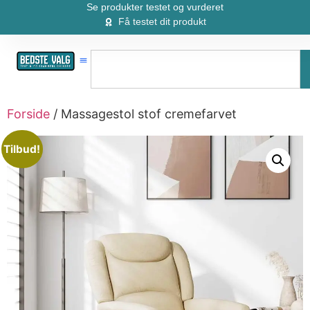
Se produkter testet og vurderet
Få testet dit produkt
Forside
/ Massagestol stof cremefarvet
Tilbud!