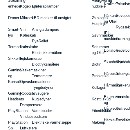
Streaming-
Allergivenlig
Krøllejern
Teltudst
enheder
Kogeplade
Lysterapilamper
hudpleje
Hårkure
Sovepos
Droner
Mikroovn
LED-masker til ansigtet
Økologisk
og Olier
Hudpleje
Rygsæk
Smart-
Vin
Ansigtsdampere
IPL-
lys
Køleskab
Søvnmasker
maskiner
Træning
EyeRelief
Termostater
Køleskabe
Serummer
Epilatorer
Padelbo
Blodsukkermålere
og Olier
Sikkerhedskameraer
Fryser
Skønhedsredsk
Kajakke
Blodtryksmålere
Biotin
Gaming
Vaskemaskiner
Håropsætningst
Snorkel
og
Termometre
Probiotika
Konsoller
Opvaskemaskiner
Hårmasker
Dykkeru
Tyngdedyner
Kollagen
Gaming-
Robotstøvsugere
Extensions
Vandsk
Headsets
Kugledyner
Kosttilskud
og
Damprensere
Hårpieces
Klatreud
PlayStation
Varmepuder
Fibertilskud
Vinduespudsere
Hårplejeprodukt
Padelba
PlayStation
Elektriske varmetæppe
Makeup
Spil
Luftkølere