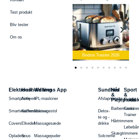
Test produkt
Bliv tester
Om os
Bedste Podcast Mikrofon
2026
Bedste Toaster 2026
Elektronik
Husholdning
Wellness App
Sundhed
Hår
Sport
&
&
Smartphone
Airfryers
IPL-maskiner
Afslapningste
Plejeproduk
Fritid
Barbermaskiner
Cross
Smartwatches
Kaffemaskiner
Massagestol
Detox-
Trainer
te og -
Hårtrimmere
Covers
Elkedel
Massagesæde
drikke
Løbebå
Skægtrimmere
Opladere
Sous
Massagepuder
Solcreme