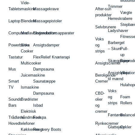
Motions
Vide-
Trimmer
Tablets
maskine
Massagekrave
After-sun
Vægte
produkter
Herreskrabere
Laptop
Blendere
Massagepistoler
Stepbæ
Selvbrunere
Ladyshaver
Computere
Madlavningsrobotter
Elstimulationsapparater
Fitnesse
Voks
Barbergel
Powerbanks
Slow
Ansigtsdamper
og
– Skum
Pull-
Cooker
strips
up
Tastatur
FlexRelief Knæterapi
Skægplejeprodu
Barer
Multicooker
Ansigtscremer
Mus
Dampsauna
Ansigtspleje
Vibratio
Juicemaskine
Beroligende
til mænd
Smart
Saunatæppe
Cremer
Hulahop
TV
Ismaskine
Voks
Dampsauna
CBD-
og
Foam
Sounds
Brødrister
olier
strips
Rollers
Bars
Isbad
og
Elektrisk
cremer
Føntørrer
Balance
Trådløse
håndmikser
Fodspa
Hovedtelefoner
Rynkecremer
Glattejern
Cykler
Køkkenvægt
Recovery Boots