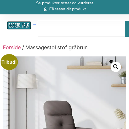
Se produkter testet og vurderet
Få testet dit produkt
Forside
/ Massagestol stof gråbrun
Tilbud!