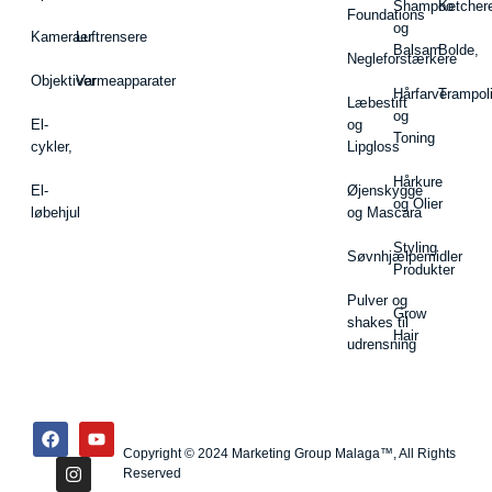
Shampoo
Ketcher
Foundations
og
Kameraer
Luftrensere
Balsam
Bolde,
Negleforstærkere
Objektiver
Varmeapparater
Hårfarve
Trampol
Læbestift
og
El-
og
Toning
cykler,
Lipgloss
Hårkure
El-
Øjenskygge
og Olier
løbehjul
og Mascara
Styling
Søvnhjælpemidler
Produkter
Pulver og
Grow
shakes til
Hair
udrensning
Copyright © 2024 Marketing Group Malaga™, All Rights
Reserved