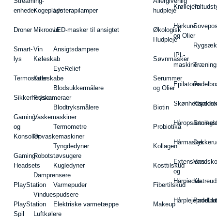
Streaming-
Allergivenlig
Krøllejern
Teltudst
enheder
Kogeplade
Lysterapilamper
hudpleje
Hårkure
Sovepos
Droner
Mikroovn
LED-masker til ansigtet
Økologisk
og Olier
Hudpleje
Rygsæk
Smart-
Vin
Ansigtsdampere
IPL-
lys
Køleskab
Søvnmasker
maskiner
Træning
EyeRelief
Termostater
Køleskabe
Serummer
Epilatorer
Padelbo
Blodsukkermålere
og Olier
Sikkerhedskameraer
Fryser
Skønhedsredsk
Kajakke
Blodtryksmålere
Biotin
Gaming
Vaskemaskiner
Håropsætningst
Snorkel
og
Termometre
Probiotika
Konsoller
Opvaskemaskiner
Hårmasker
Dykkeru
Tyngdedyner
Kollagen
Gaming-
Robotstøvsugere
Extensions
Vandsk
Headsets
Kugledyner
Kosttilskud
og
Damprensere
Hårpieces
Klatreud
PlayStation
Varmepuder
Fibertilskud
Vinduespudsere
Hårplejeprodukt
Padelba
PlayStation
Elektriske varmetæppe
Makeup
Spil
Luftkølere