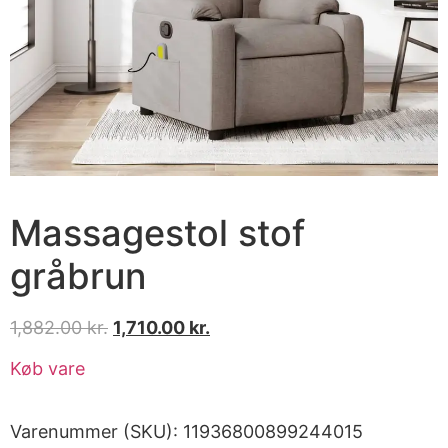
Massagestol stof
gråbrun
1,882.00
kr.
1,710.00
kr.
Køb vare
Varenummer (SKU):
11936800899244015