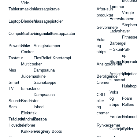
Motions
Vide-
Trimmer
Tablets
maskine
Massagekrave
After-sun
Vægte
produkter
Herreskrabere
Laptop
Blendere
Massagepistoler
Stepbæ
Selvbrunere
Ladyshaver
Computere
Madlavningsrobotter
Elstimulationsapparater
Fitnesse
Voks
Barbergel
Powerbanks
Slow
Ansigtsdamper
og
– Skum
Pull-
Cooker
strips
up
Tastatur
FlexRelief Knæterapi
Skægplejeprodu
Barer
Multicooker
Ansigtscremer
Mus
Dampsauna
Ansigtspleje
Vibratio
Juicemaskine
Beroligende
til mænd
Smart
Saunatæppe
Cremer
Hulahop
TV
Ismaskine
Voks
Dampsauna
CBD-
og
Foam
Sounds
Brødrister
olier
strips
Rollers
Bars
Isbad
og
Elektrisk
cremer
Føntørrer
Balance
Trådløse
håndmikser
Fodspa
Hovedtelefoner
Rynkecremer
Glattejern
Cykler
Køkkenvægt
Recovery Boots