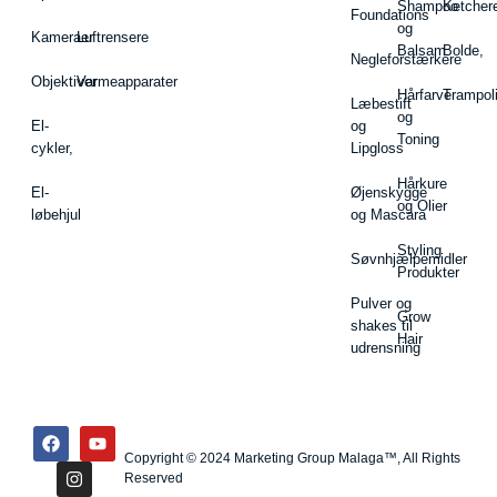
Shampoo
Ketcher
Foundations
og
Kameraer
Luftrensere
Balsam
Bolde,
Negleforstærkere
Objektiver
Varmeapparater
Hårfarve
Trampol
Læbestift
og
El-
og
Toning
cykler,
Lipgloss
Hårkure
El-
Øjenskygge
og Olier
løbehjul
og Mascara
Styling
Søvnhjælpemidler
Produkter
Pulver og
Grow
shakes til
Hair
udrensning
Copyright © 2024 Marketing Group Malaga™, All Rights
Reserved