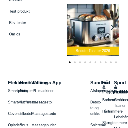
Test produkt
Bliv tester
Om os
Bedste Podcast Mikrofon
2026
Bedste Toaster 2026
Elektronik
Husholdning
Wellness App
Sundhed
Hår
Sport
&
&
Smartphone
Airfryers
IPL-maskiner
Afslapningste
Plejeproduk
Fritid
Barbermaskiner
Cross
Smartwatches
Kaffemaskiner
Massagestol
Detox-
Trainer
te og -
Hårtrimmere
Covers
Elkedel
Massagesæde
drikke
Løbebå
Skægtrimmere
Opladere
Sous
Massagepuder
Solcreme