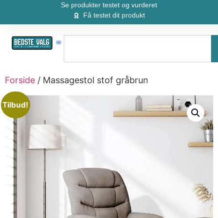
Se produkter testet og vurderet
Få testet dit produkt
Forside
/ Massagestol stof gråbrun
Tilbud!