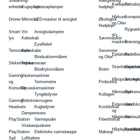
Streaming-
Allergivenlig
Krøllejern
Teltudst
enheder
Kogeplade
Lysterapilamper
hudpleje
Hårkure
Sovepos
Droner
Mikroovn
LED-masker til ansigtet
Økologisk
og Olier
Hudpleje
Rygsæk
Smart-
Vin
Ansigtsdampere
IPL-
lys
Køleskab
Søvnmasker
maskiner
Træning
EyeRelief
Termostater
Køleskabe
Serummer
Epilatorer
Padelbo
Blodsukkermålere
og Olier
Sikkerhedskameraer
Fryser
Skønhedsredsk
Kajakke
Blodtryksmålere
Biotin
Gaming
Vaskemaskiner
Håropsætningst
Snorkel
og
Termometre
Probiotika
Konsoller
Opvaskemaskiner
Hårmasker
Dykkeru
Tyngdedyner
Kollagen
Gaming-
Robotstøvsugere
Extensions
Vandsk
Headsets
Kugledyner
Kosttilskud
og
Damprensere
Hårpieces
Klatreud
PlayStation
Varmepuder
Fibertilskud
Vinduespudsere
Hårplejeprodukt
Padelba
PlayStation
Elektriske varmetæppe
Makeup
Spil
Luftkølere