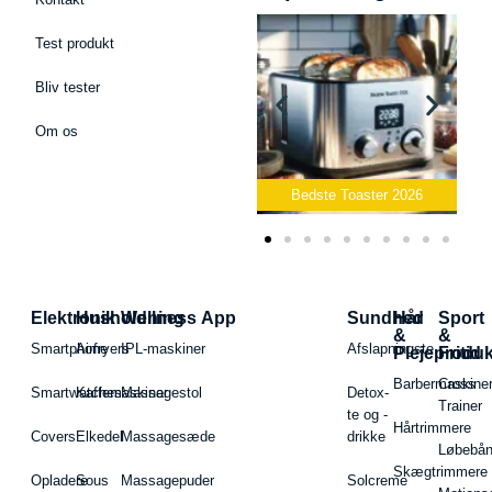
Test produkt
Bliv tester
Om os
Bedste Podcast Mikrofon
2026
Bedste Toaster 2026
Elektronik
Husholdning
Wellness App
Sundhed
Hår
Sport
&
&
Smartphone
Airfryers
IPL-maskiner
Afslapningste
Plejeproduk
Fritid
Barbermaskiner
Cross
Smartwatches
Kaffemaskiner
Massagestol
Detox-
Trainer
te og -
Hårtrimmere
Covers
Elkedel
Massagesæde
drikke
Løbebå
Skægtrimmere
Opladere
Sous
Massagepuder
Solcreme