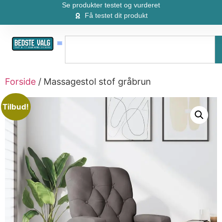
Se produkter testet og vurderet
Få testet dit produkt
Forside
/ Massagestol stof gråbrun
Tilbud!