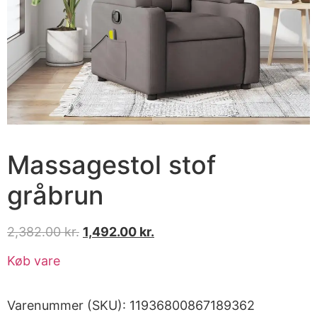
Massagestol stof
gråbrun
2,382.00
kr.
1,492.00
kr.
Køb vare
Varenummer (SKU):
11936800867189362