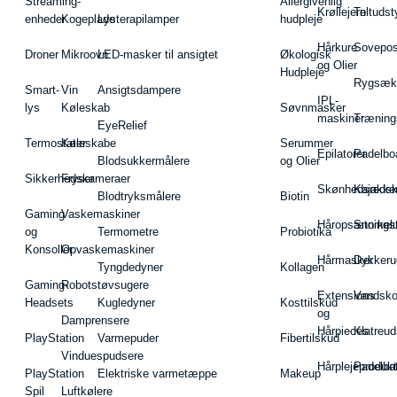
Streaming-
Allergivenlig
Krøllejern
Teltudst
enheder
Kogeplade
Lysterapilamper
hudpleje
Hårkure
Sovepos
Droner
Mikroovn
LED-masker til ansigtet
Økologisk
og Olier
Hudpleje
Rygsæk
Smart-
Vin
Ansigtsdampere
IPL-
lys
Køleskab
Søvnmasker
maskiner
Træning
EyeRelief
Termostater
Køleskabe
Serummer
Epilatorer
Padelbo
Blodsukkermålere
og Olier
Sikkerhedskameraer
Fryser
Skønhedsredsk
Kajakke
Blodtryksmålere
Biotin
Gaming
Vaskemaskiner
Håropsætningst
Snorkel
og
Termometre
Probiotika
Konsoller
Opvaskemaskiner
Hårmasker
Dykkeru
Tyngdedyner
Kollagen
Gaming-
Robotstøvsugere
Extensions
Vandsk
Headsets
Kugledyner
Kosttilskud
og
Damprensere
Hårpieces
Klatreud
PlayStation
Varmepuder
Fibertilskud
Vinduespudsere
Hårplejeprodukt
Padelba
PlayStation
Elektriske varmetæppe
Makeup
Spil
Luftkølere