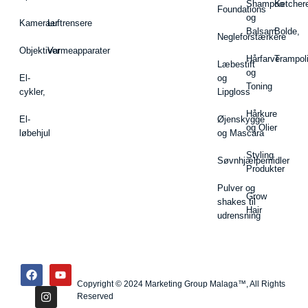
Shampoo
Ketcher
Foundations
og
Kameraer
Luftrensere
Balsam
Bolde,
Negleforstærkere
Objektiver
Varmeapparater
Hårfarve
Trampol
Læbestift
og
El-
og
Toning
cykler,
Lipgloss
Hårkure
El-
Øjenskygge
og Olier
løbehjul
og Mascara
Styling
Søvnhjælpemidler
Produkter
Pulver og
Grow
shakes til
Hair
udrensning
Copyright © 2024 Marketing Group Malaga™, All Rights
Reserved