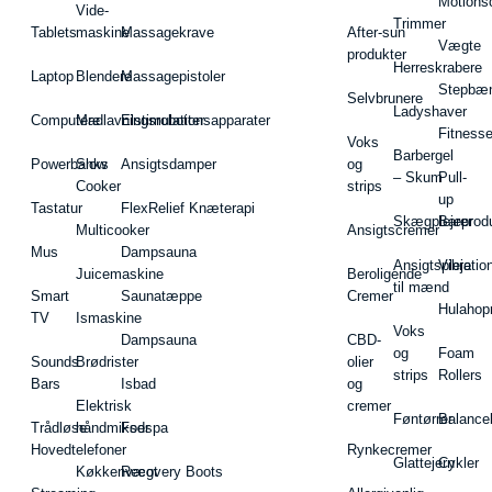
Motions
Vide-
Trimmer
Tablets
maskine
Massagekrave
After-sun
Vægte
produkter
Herreskrabere
Laptop
Blendere
Massagepistoler
Stepbæ
Selvbrunere
Ladyshaver
Computere
Madlavningsrobotter
Elstimulationsapparater
Fitnesse
Voks
Barbergel
Powerbanks
Slow
Ansigtsdamper
og
– Skum
Pull-
Cooker
strips
up
Tastatur
FlexRelief Knæterapi
Skægplejeprodu
Barer
Multicooker
Ansigtscremer
Mus
Dampsauna
Ansigtspleje
Vibratio
Juicemaskine
Beroligende
til mænd
Smart
Saunatæppe
Cremer
Hulahop
TV
Ismaskine
Voks
Dampsauna
CBD-
og
Foam
Sounds
Brødrister
olier
strips
Rollers
Bars
Isbad
og
Elektrisk
cremer
Føntørrer
Balance
Trådløse
håndmikser
Fodspa
Hovedtelefoner
Rynkecremer
Glattejern
Cykler
Køkkenvægt
Recovery Boots