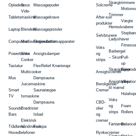
Skægtrimmere
Opladere
Sous
Massagepuder
Solcreme
Motions
Vide-
Trimmer
Tablets
maskine
Massagekrave
After-sun
Vægte
produkter
Herreskrabere
Laptop
Blendere
Massagepistoler
Stepbæ
Selvbrunere
Ladyshaver
Computere
Madlavningsrobotter
Elstimulationsapparater
Fitnesse
Voks
Barbergel
Powerbanks
Slow
Ansigtsdamper
og
– Skum
Pull-
Cooker
strips
up
Tastatur
FlexRelief Knæterapi
Skægplejeprodu
Barer
Multicooker
Ansigtscremer
Mus
Dampsauna
Ansigtspleje
Vibratio
Juicemaskine
Beroligende
til mænd
Smart
Saunatæppe
Cremer
Hulahop
TV
Ismaskine
Voks
Dampsauna
CBD-
og
Foam
Sounds
Brødrister
olier
strips
Rollers
Bars
Isbad
og
Elektrisk
cremer
Føntørrer
Balance
Trådløse
håndmikser
Fodspa
Hovedtelefoner
Rynkecremer