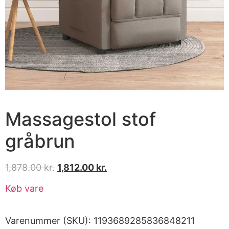
Massagestol stof
gråbrun
1,878.00
kr.
1,812.00
kr.
Køb vare
Varenummer (SKU):
1193689285836848211