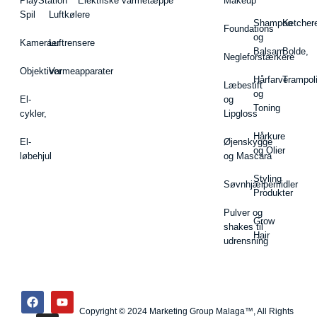
PlayStation
Elektriske varmetæppe
Makeup
Spil
Luftkølere
Shampoo
Ketcher
Foundations
og
Kameraer
Luftrensere
Balsam
Bolde,
Negleforstærkere
Objektiver
Varmeapparater
Hårfarve
Trampol
Læbestift
og
El-
og
Toning
cykler,
Lipgloss
Hårkure
El-
Øjenskygge
og Olier
løbehjul
og Mascara
Styling
Søvnhjælpemidler
Produkter
Pulver og
Grow
shakes til
Hair
udrensning
Copyright © 2024 Marketing Group Malaga™, All Rights