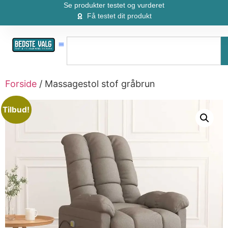
Se produkter testet og vurderet
Få testet dit produkt
Forside
/ Massagestol stof gråbrun
Tilbud!