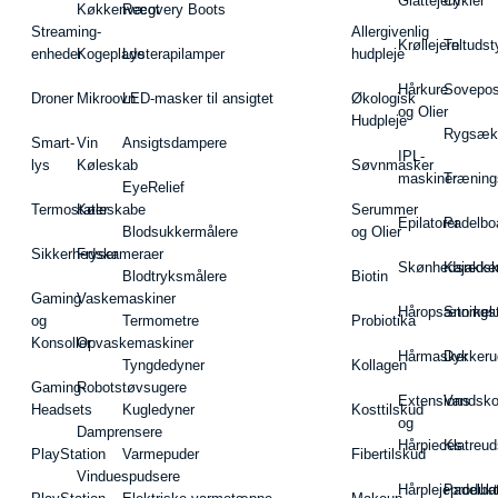
Glattejern
Cykler
Køkkenvægt
Recovery Boots
Streaming-
Allergivenlig
Krøllejern
Teltudst
enheder
Kogeplade
Lysterapilamper
hudpleje
Hårkure
Sovepos
Droner
Mikroovn
LED-masker til ansigtet
Økologisk
og Olier
Hudpleje
Rygsæk
Smart-
Vin
Ansigtsdampere
IPL-
lys
Køleskab
Søvnmasker
maskiner
Træning
EyeRelief
Termostater
Køleskabe
Serummer
Epilatorer
Padelbo
Blodsukkermålere
og Olier
Sikkerhedskameraer
Fryser
Skønhedsredsk
Kajakke
Blodtryksmålere
Biotin
Gaming
Vaskemaskiner
Håropsætningst
Snorkel
og
Termometre
Probiotika
Konsoller
Opvaskemaskiner
Hårmasker
Dykkeru
Tyngdedyner
Kollagen
Gaming-
Robotstøvsugere
Extensions
Vandsk
Headsets
Kugledyner
Kosttilskud
og
Damprensere
Hårpieces
Klatreud
PlayStation
Varmepuder
Fibertilskud
Vinduespudsere
Hårplejeprodukt
Padelba