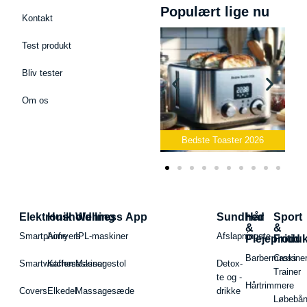
Populært lige nu
Kontakt
Test produkt
Bliv tester
Om os
Bedste Podcast Mikrofon
2026
Bedste Toaster 2026
Elektronik
Husholdning
Wellness App
Sundhed
Hår
Sport
&
&
Smartphone
Airfryers
IPL-maskiner
Afslapningste
Plejeproduk
Fritid
Barbermaskiner
Cross
Smartwatches
Kaffemaskiner
Massagestol
Detox-
Trainer
te og -
Hårtrimmere
Covers
Elkedel
Massagesæde
drikke
Løbebå