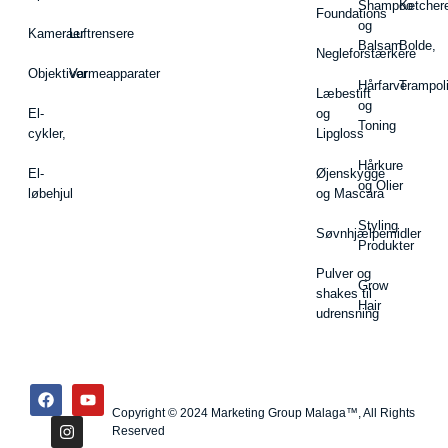
Shampoo
Ketcher
Foundations
og
Kameraer
Luftrensere
Balsam
Bolde,
Negleforstærkere
Objektiver
Varmeapparater
Hårfarve
Trampol
Læbestift
og
El-
og
Toning
cykler,
Lipgloss
Hårkure
El-
Øjenskygge
og Olier
løbehjul
og Mascara
Styling
Søvnhjælpemidler
Produkter
Pulver og
Grow
shakes til
Hair
udrensning
Copyright © 2024 Marketing Group Malaga™, All Rights
Reserved