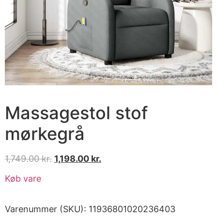
Massagestol stof
mørkegrå
1,749.00
kr.
1,198.00
kr.
Køb vare
Varenummer (SKU):
11936801020236403