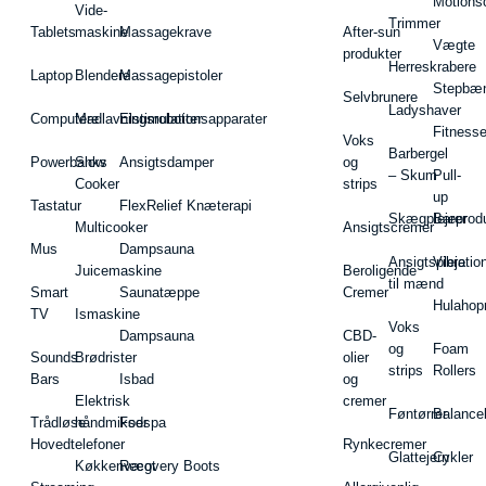
Motions
Vide-
Trimmer
Tablets
maskine
Massagekrave
After-sun
Vægte
produkter
Herreskrabere
Laptop
Blendere
Massagepistoler
Stepbæ
Selvbrunere
Ladyshaver
Computere
Madlavningsrobotter
Elstimulationsapparater
Fitnesse
Voks
Barbergel
Powerbanks
Slow
Ansigtsdamper
og
– Skum
Pull-
Cooker
strips
up
Tastatur
FlexRelief Knæterapi
Skægplejeprodu
Barer
Multicooker
Ansigtscremer
Mus
Dampsauna
Ansigtspleje
Vibratio
Juicemaskine
Beroligende
til mænd
Smart
Saunatæppe
Cremer
Hulahop
TV
Ismaskine
Voks
Dampsauna
CBD-
og
Foam
Sounds
Brødrister
olier
strips
Rollers
Bars
Isbad
og
Elektrisk
cremer
Føntørrer
Balance
Trådløse
håndmikser
Fodspa
Hovedtelefoner
Rynkecremer
Glattejern
Cykler
Køkkenvægt
Recovery Boots