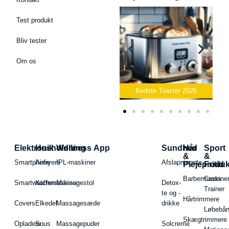
Test produkt
Bliv tester
Om os
Bedste Podcast Mikrofon
2026
Bedste Toaster 2026
Elektronik
Husholdning
Wellness App
Sundhed
Hår
Sport
&
&
Smartphone
Airfryers
IPL-maskiner
Afslapningste
Plejeproduk
Fritid
Barbermaskiner
Cross
Smartwatches
Kaffemaskiner
Massagestol
Detox-
Trainer
te og -
Hårtrimmere
Covers
Elkedel
Massagesæde
drikke
Løbebå
Skægtrimmere
Opladere
Sous
Massagepuder
Solcreme