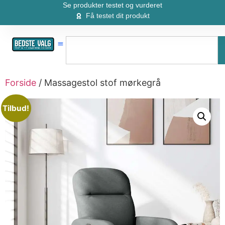
Se produkter testet og vurderet
Få testet dit produkt
Forside
/ Massagestol stof mørkegrå
Tilbud!