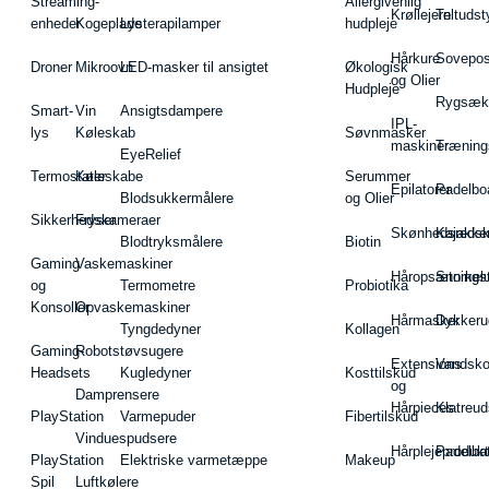
Streaming-
Allergivenlig
Krøllejern
Teltudst
enheder
Kogeplade
Lysterapilamper
hudpleje
Hårkure
Sovepos
Droner
Mikroovn
LED-masker til ansigtet
Økologisk
og Olier
Hudpleje
Rygsæk
Smart-
Vin
Ansigtsdampere
IPL-
lys
Køleskab
Søvnmasker
maskiner
Træning
EyeRelief
Termostater
Køleskabe
Serummer
Epilatorer
Padelbo
Blodsukkermålere
og Olier
Sikkerhedskameraer
Fryser
Skønhedsredsk
Kajakke
Blodtryksmålere
Biotin
Gaming
Vaskemaskiner
Håropsætningst
Snorkel
og
Termometre
Probiotika
Konsoller
Opvaskemaskiner
Hårmasker
Dykkeru
Tyngdedyner
Kollagen
Gaming-
Robotstøvsugere
Extensions
Vandsk
Headsets
Kugledyner
Kosttilskud
og
Damprensere
Hårpieces
Klatreud
PlayStation
Varmepuder
Fibertilskud
Vinduespudsere
Hårplejeprodukt
Padelba
PlayStation
Elektriske varmetæppe
Makeup
Spil
Luftkølere