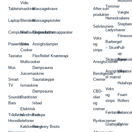
Motions
Vide-
Trimmer
Tablets
maskine
Massagekrave
After-sun
Vægte
produkter
Herreskrabere
Laptop
Blendere
Massagepistoler
Stepbæ
Selvbrunere
Ladyshaver
Computere
Madlavningsrobotter
Elstimulationsapparater
Fitnesse
Voks
Barbergel
Powerbanks
Slow
Ansigtsdamper
og
– Skum
Pull-
Cooker
strips
up
Tastatur
FlexRelief Knæterapi
Skægplejeprodu
Barer
Multicooker
Ansigtscremer
Mus
Dampsauna
Ansigtspleje
Vibratio
Juicemaskine
Beroligende
til mænd
Smart
Saunatæppe
Cremer
Hulahop
TV
Ismaskine
Voks
Dampsauna
CBD-
og
Foam
Sounds
Brødrister
olier
strips
Rollers
Bars
Isbad
og
Elektrisk
cremer
Føntørrer
Balance
Trådløse
håndmikser
Fodspa
Hovedtelefoner
Rynkecremer
Glattejern
Cykler
Køkkenvægt
Recovery Boots