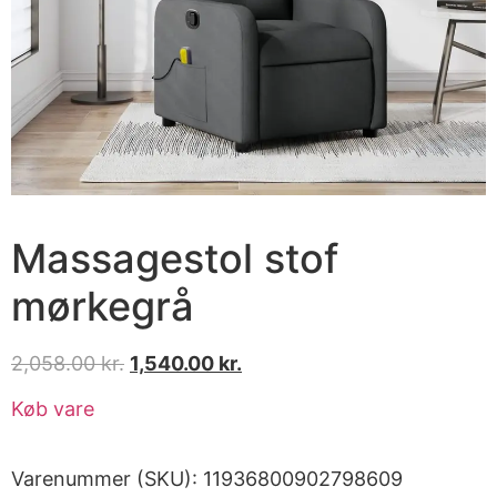
Massagestol stof
mørkegrå
2,058.00
kr.
1,540.00
kr.
Køb vare
Varenummer (SKU):
11936800902798609