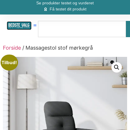
Se produkter testet og vurderet
Få testet dit produkt
Forside
/ Massagestol stof mørkegrå
Tilbud!