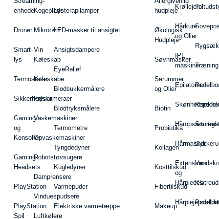
Streaming-
Allergivenlig
Krøllejern
Teltudst
enheder
Kogeplade
Lysterapilamper
hudpleje
Hårkure
Sovepos
Droner
Mikroovn
LED-masker til ansigtet
Økologisk
og Olier
Hudpleje
Rygsæk
Smart-
Vin
Ansigtsdampere
IPL-
lys
Køleskab
Søvnmasker
maskiner
Træning
EyeRelief
Termostater
Køleskabe
Serummer
Epilatorer
Padelbo
Blodsukkermålere
og Olier
Sikkerhedskameraer
Fryser
Skønhedsredsk
Kajakke
Blodtryksmålere
Biotin
Gaming
Vaskemaskiner
Håropsætningst
Snorkel
og
Termometre
Probiotika
Konsoller
Opvaskemaskiner
Hårmasker
Dykkeru
Tyngdedyner
Kollagen
Gaming-
Robotstøvsugere
Extensions
Vandsk
Headsets
Kugledyner
Kosttilskud
og
Damprensere
Hårpieces
Klatreud
PlayStation
Varmepuder
Fibertilskud
Vinduespudsere
Hårplejeprodukt
Padelba
PlayStation
Elektriske varmetæppe
Makeup
Spil
Luftkølere