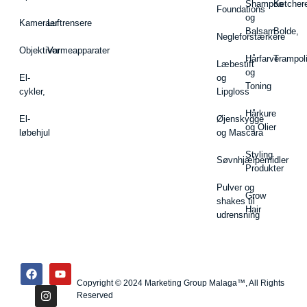
Shampoo
Ketcher
Foundations
og
Kameraer
Luftrensere
Balsam
Bolde,
Negleforstærkere
Objektiver
Varmeapparater
Hårfarve
Trampol
Læbestift
og
El-
og
Toning
cykler,
Lipgloss
Hårkure
El-
Øjenskygge
og Olier
løbehjul
og Mascara
Styling
Søvnhjælpemidler
Produkter
Pulver og
Grow
shakes til
Hair
udrensning
Copyright © 2024 Marketing Group Malaga™, All Rights
Reserved