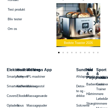
Test produkt
Bliv tester
Om os
Bedste Podcast Mikrofon
2026
Bedste Toaster 2026
Elektronik
Husholdning
Wellness App
Sundhed
Hår
Sport
&
&
Smartphone
Airfryers
IPL-maskiner
Afslapningste
Plejeproduk
Fritid
Barbermaskiner
Cross
Smartwatches
Kaffemaskiner
Massagestol
Detox-
Trainer
te og -
Hårtrimmere
Covers
Elkedel
Massagesæde
drikke
Løbebå
Skægtrimmere
Opladere
Sous
Massagepuder
Solcreme