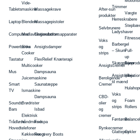
Motions
Vide-
Trimmer
Tablets
maskine
Massagekrave
After-sun
Vægte
produkter
Herreskrabere
Laptop
Blendere
Massagepistoler
Stepbæ
Selvbrunere
Ladyshaver
Computere
Madlavningsrobotter
Elstimulationsapparater
Fitnesse
Voks
Barbergel
Powerbanks
Slow
Ansigtsdamper
og
– Skum
Pull-
Cooker
strips
up
Tastatur
FlexRelief Knæterapi
Skægplejeprodu
Barer
Multicooker
Ansigtscremer
Mus
Dampsauna
Ansigtspleje
Vibratio
Juicemaskine
Beroligende
til mænd
Smart
Saunatæppe
Cremer
Hulahop
TV
Ismaskine
Voks
Dampsauna
CBD-
og
Foam
Sounds
Brødrister
olier
strips
Rollers
Bars
Isbad
og
Elektrisk
cremer
Føntørrer
Balance
Trådløse
håndmikser
Fodspa
Hovedtelefoner
Rynkecremer
Glattejern
Cykler
Køkkenvægt
Recovery Boots