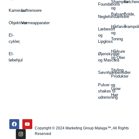
Shampoo
Ketcher
Foundations
og
Kameraer
Luftrensere
Balsam
Bolde,
Negleforstærkere
Objektiver
Varmeapparater
Hårfarve
Trampol
Læbestift
og
El-
og
Toning
cykler,
Lipgloss
Hårkure
El-
Øjenskygge
og Olier
løbehjul
og Mascara
Styling
Søvnhjælpemidler
Produkter
Pulver og
Grow
shakes til
Hair
udrensning
Copyright © 2024 Marketing Group Malaga™, All Rights
Reserved