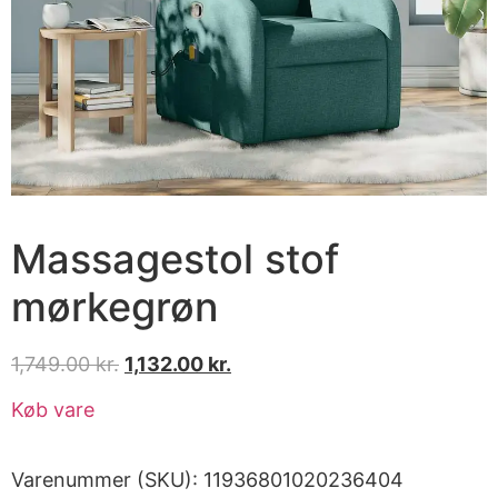
Massagestol stof
mørkegrøn
1,749.00
kr.
1,132.00
kr.
Køb vare
Varenummer (SKU):
11936801020236404