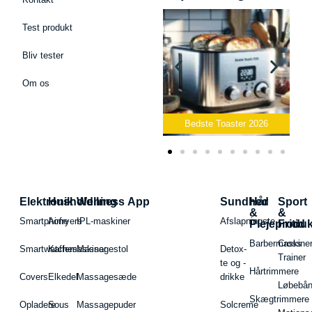
Test produkt
Bliv tester
Om os
Bedste Podcast Mikrofon
2026
Bedste Toaster 2026
Elektronik
Husholdning
Wellness App
Sundhed
Hår
Sport
&
&
Smartphone
Airfryers
IPL-maskiner
Afslapningste
Plejeproduk
Fritid
Barbermaskiner
Cross
Smartwatches
Kaffemaskiner
Massagestol
Detox-
Trainer
te og -
Hårtrimmere
Covers
Elkedel
Massagesæde
drikke
Løbebå
Skægtrimmere
Opladere
Sous
Massagepuder
Solcreme