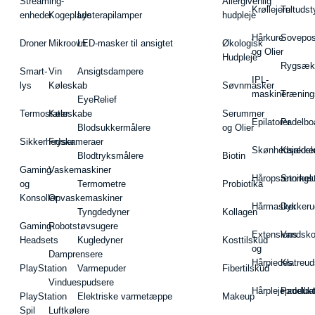
Streaming-
Allergivenlig
Krøllejern
Teltudst
enheder
Kogeplade
Lysterapilamper
hudpleje
Hårkure
Sovepos
Droner
Mikroovn
LED-masker til ansigtet
Økologisk
og Olier
Hudpleje
Rygsæk
Smart-
Vin
Ansigtsdampere
IPL-
lys
Køleskab
Søvnmasker
maskiner
Træning
EyeRelief
Termostater
Køleskabe
Serummer
Epilatorer
Padelbo
Blodsukkermålere
og Olier
Sikkerhedskameraer
Fryser
Skønhedsredsk
Kajakke
Blodtryksmålere
Biotin
Gaming
Vaskemaskiner
Håropsætningst
Snorkel
og
Termometre
Probiotika
Konsoller
Opvaskemaskiner
Hårmasker
Dykkeru
Tyngdedyner
Kollagen
Gaming-
Robotstøvsugere
Extensions
Vandsk
Headsets
Kugledyner
Kosttilskud
og
Damprensere
Hårpieces
Klatreud
PlayStation
Varmepuder
Fibertilskud
Vinduespudsere
Hårplejeprodukt
Padelba
PlayStation
Elektriske varmetæppe
Makeup
Spil
Luftkølere