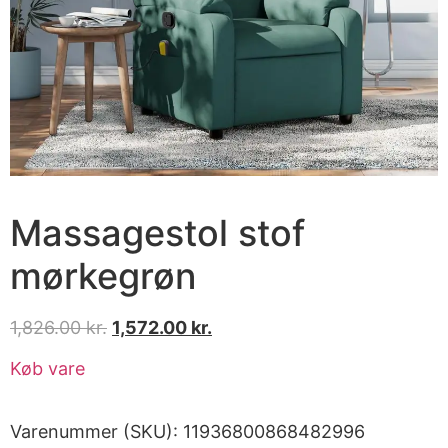
Massagestol stof
mørkegrøn
1,826.00
kr.
1,572.00
kr.
Køb vare
Varenummer (SKU):
11936800868482996