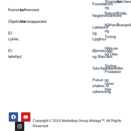
Shampoo
Ketcher
Foundations
og
Kameraer
Luftrensere
Balsam
Bolde,
Negleforstærkere
Objektiver
Varmeapparater
Hårfarve
Trampol
Læbestift
og
El-
og
Toning
cykler,
Lipgloss
Hårkure
El-
Øjenskygge
og Olier
løbehjul
og Mascara
Styling
Søvnhjælpemidler
Produkter
Pulver og
Grow
shakes til
Hair
udrensning
Copyright © 2024 Marketing Group Malaga™, All Rights
Reserved