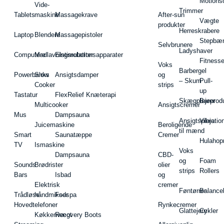
Motions
Vide-
Trimmer
Tablets
maskine
Massagekrave
After-sun
Vægte
produkter
Herreskrabere
Laptop
Blendere
Massagepistoler
Stepbæ
Selvbrunere
Ladyshaver
Computere
Madlavningsrobotter
Elstimulationsapparater
Fitnesse
Voks
Barbergel
Powerbanks
Slow
Ansigtsdamper
og
– Skum
Pull-
Cooker
strips
up
Tastatur
FlexRelief Knæterapi
Skægplejeprodu
Barer
Multicooker
Ansigtscremer
Mus
Dampsauna
Ansigtspleje
Vibratio
Juicemaskine
Beroligende
til mænd
Smart
Saunatæppe
Cremer
Hulahop
TV
Ismaskine
Voks
Dampsauna
CBD-
og
Foam
Sounds
Brødrister
olier
strips
Rollers
Bars
Isbad
og
Elektrisk
cremer
Føntørrer
Balance
Trådløse
håndmikser
Fodspa
Hovedtelefoner
Rynkecremer
Glattejern
Cykler
Køkkenvægt
Recovery Boots