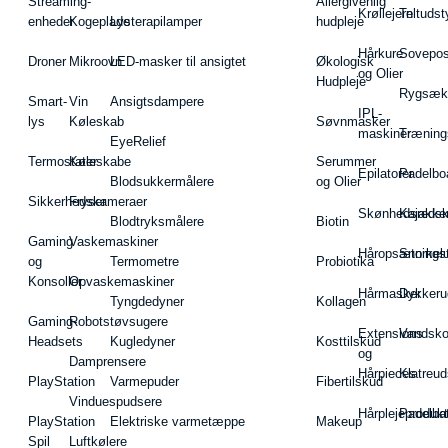
Streaming-
Allergivenlig
Krøllejern
Teltudst
enheder
Kogeplade
Lysterapilamper
hudpleje
Hårkure
Sovepos
Droner
Mikroovn
LED-masker til ansigtet
Økologisk
og Olier
Hudpleje
Rygsæk
Smart-
Vin
Ansigtsdampere
IPL-
lys
Køleskab
Søvnmasker
maskiner
Træning
EyeRelief
Termostater
Køleskabe
Serummer
Epilatorer
Padelbo
Blodsukkermålere
og Olier
Sikkerhedskameraer
Fryser
Skønhedsredsk
Kajakke
Blodtryksmålere
Biotin
Gaming
Vaskemaskiner
Håropsætningst
Snorkel
og
Termometre
Probiotika
Konsoller
Opvaskemaskiner
Hårmasker
Dykkeru
Tyngdedyner
Kollagen
Gaming-
Robotstøvsugere
Extensions
Vandsk
Headsets
Kugledyner
Kosttilskud
og
Damprensere
Hårpieces
Klatreud
PlayStation
Varmepuder
Fibertilskud
Vinduespudsere
Hårplejeprodukt
Padelba
PlayStation
Elektriske varmetæppe
Makeup
Spil
Luftkølere