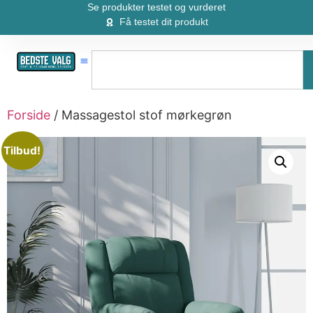
Se produkter testet og vurderet
Få testet dit produkt
Forside
/ Massagestol stof mørkegrøn
Tilbud!