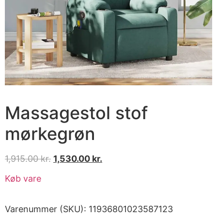
Massagestol stof
mørkegrøn
1,915.00
kr.
1,530.00
kr.
Køb vare
Varenummer (SKU):
11936801023587123