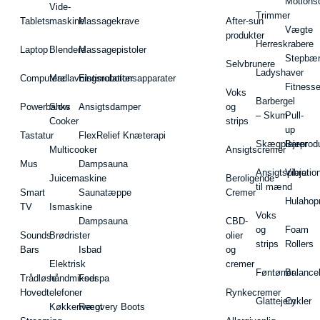
Motions
Vide-
Trimmer
Tablets
maskine
Massagekrave
After-sun
Vægte
produkter
Herreskrabere
Laptop
Blendere
Massagepistoler
Stepbæ
Selvbrunere
Ladyshaver
Computere
Madlavningsrobotter
Elstimulationsapparater
Fitnesse
Voks
Barbergel
Powerbanks
Slow
Ansigtsdamper
og
– Skum
Pull-
Cooker
strips
up
Tastatur
FlexRelief Knæterapi
Skægplejeprodu
Barer
Multicooker
Ansigtscremer
Mus
Dampsauna
Ansigtspleje
Vibratio
Juicemaskine
Beroligende
til mænd
Smart
Saunatæppe
Cremer
Hulahop
TV
Ismaskine
Voks
Dampsauna
CBD-
og
Foam
Sounds
Brødrister
olier
strips
Rollers
Bars
Isbad
og
Elektrisk
cremer
Føntørrer
Balance
Trådløse
håndmikser
Fodspa
Hovedtelefoner
Rynkecremer
Glattejern
Cykler
Køkkenvægt
Recovery Boots