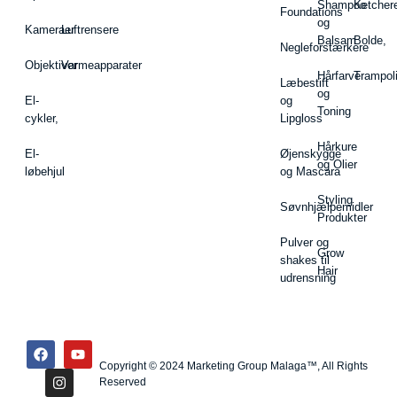
Shampoo
Ketcher
Foundations
og
Kameraer
Luftrensere
Balsam
Bolde,
Negleforstærkere
Objektiver
Varmeapparater
Hårfarve
Trampol
Læbestift
og
El-
og
Toning
cykler,
Lipgloss
Hårkure
El-
Øjenskygge
og Olier
løbehjul
og Mascara
Styling
Søvnhjælpemidler
Produkter
Pulver og
Grow
shakes til
Hair
udrensning
Copyright © 2024 Marketing Group Malaga™, All Rights
Reserved