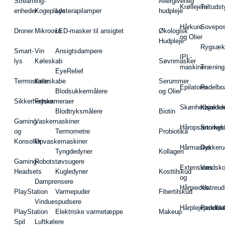
Streaming-
Allergivenlig
Krøllejern
Teltudst
enheder
Kogeplade
Lysterapilamper
hudpleje
Hårkure
Sovepos
Droner
Mikroovn
LED-masker til ansigtet
Økologisk
og Olier
Hudpleje
Rygsæk
Smart-
Vin
Ansigtsdampere
IPL-
lys
Køleskab
Søvnmasker
maskiner
Træning
EyeRelief
Termostater
Køleskabe
Serummer
Epilatorer
Padelbo
Blodsukkermålere
og Olier
Sikkerhedskameraer
Fryser
Skønhedsredsk
Kajakke
Blodtryksmålere
Biotin
Gaming
Vaskemaskiner
Håropsætningst
Snorkel
og
Termometre
Probiotika
Konsoller
Opvaskemaskiner
Hårmasker
Dykkeru
Tyngdedyner
Kollagen
Gaming-
Robotstøvsugere
Extensions
Vandsk
Headsets
Kugledyner
Kosttilskud
og
Damprensere
Hårpieces
Klatreud
PlayStation
Varmepuder
Fibertilskud
Vinduespudsere
Hårplejeprodukt
Padelba
PlayStation
Elektriske varmetæppe
Makeup
Spil
Luftkølere