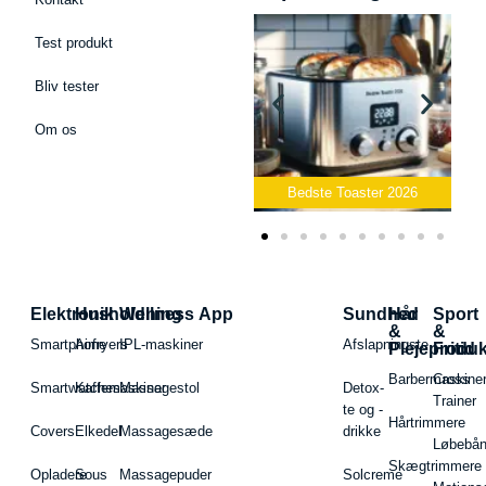
Test produkt
Bliv tester
Om os
Bedste Podcast Mikrofon
2026
Bedste Toaster 2026
Elektronik
Husholdning
Wellness App
Sundhed
Hår
Sport
&
&
Smartphone
Airfryers
IPL-maskiner
Afslapningste
Plejeproduk
Fritid
Barbermaskiner
Cross
Smartwatches
Kaffemaskiner
Massagestol
Detox-
Trainer
te og -
Hårtrimmere
Covers
Elkedel
Massagesæde
drikke
Løbebå
Skægtrimmere
Opladere
Sous
Massagepuder
Solcreme