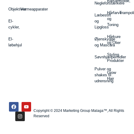
Balsam
Bolde,
Negleforstærkere
Objektiver
Varmeapparater
Hårfarve
Trampol
Læbestift
og
El-
og
Toning
cykler,
Lipgloss
Hårkure
El-
Øjenskygge
og Olier
løbehjul
og Mascara
Styling
Søvnhjælpemidler
Produkter
Pulver og
Grow
shakes til
Hair
udrensning
Copyright © 2024 Marketing Group Malaga™, All Rights
Reserved