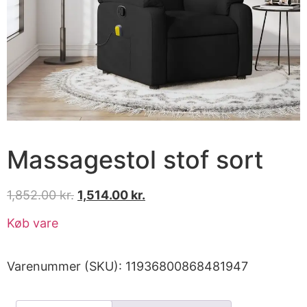
Massagestol stof sort
1,852.00
kr.
1,514.00
kr.
Køb vare
Varenummer (SKU):
11936800868481947