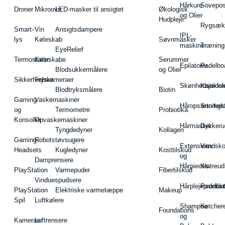
Hårkure
Sovepos
Droner
Mikroovn
LED-masker til ansigtet
Økologisk
og Olier
Hudpleje
Rygsæk
Smart-
Vin
Ansigtsdampere
IPL-
lys
Køleskab
Søvnmasker
maskiner
Træning
EyeRelief
Termostater
Køleskabe
Serummer
Epilatorer
Padelbo
Blodsukkermålere
og Olier
Sikkerhedskameraer
Fryser
Skønhedsredsk
Kajakke
Blodtryksmålere
Biotin
Gaming
Vaskemaskiner
Håropsætningst
Snorkel
og
Termometre
Probiotika
Konsoller
Opvaskemaskiner
Hårmasker
Dykkeru
Tyngdedyner
Kollagen
Gaming-
Robotstøvsugere
Extensions
Vandsk
Headsets
Kugledyner
Kosttilskud
og
Damprensere
Hårpieces
Klatreud
PlayStation
Varmepuder
Fibertilskud
Vinduespudsere
Hårplejeprodukt
Padelba
PlayStation
Elektriske varmetæppe
Makeup
Spil
Luftkølere
Shampoo
Ketcher
Foundations
og
Kameraer
Luftrensere