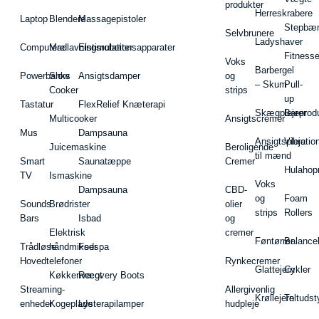
produkter
Herreskrabere
Laptop
Blendere
Massagepistoler
Stepbæ
Selvbrunere
Ladyshaver
Computere
Madlavningsrobotter
Elstimulationsapparater
Fitnesse
Voks
Barbergel
Powerbanks
Slow
Ansigtsdamper
og
– Skum
Pull-
Cooker
strips
up
Tastatur
FlexRelief Knæterapi
Skægplejeprodu
Barer
Multicooker
Ansigtscremer
Mus
Dampsauna
Ansigtspleje
Vibratio
Juicemaskine
Beroligende
til mænd
Smart
Saunatæppe
Cremer
Hulahop
TV
Ismaskine
Voks
Dampsauna
CBD-
og
Foam
Sounds
Brødrister
olier
strips
Rollers
Bars
Isbad
og
Elektrisk
cremer
Føntørrer
Balance
Trådløse
håndmikser
Fodspa
Hovedtelefoner
Rynkecremer
Glattejern
Cykler
Køkkenvægt
Recovery Boots
Streaming-
Allergivenlig
Krøllejern
Teltudst
enheder
Kogeplade
Lysterapilamper
hudpleje