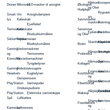
Hårkure
Sovepos
Droner
Mikroovn
LED-masker til ansigtet
Økologisk
og Olier
Hudpleje
Rygsæk
Smart-
Vin
Ansigtsdampere
IPL-
lys
Køleskab
Søvnmasker
maskiner
Træning
EyeRelief
Termostater
Køleskabe
Serummer
Epilatorer
Padelbo
Blodsukkermålere
og Olier
Sikkerhedskameraer
Fryser
Skønhedsredsk
Kajakke
Blodtryksmålere
Biotin
Gaming
Vaskemaskiner
Håropsætningst
Snorkel
og
Termometre
Probiotika
Konsoller
Opvaskemaskiner
Hårmasker
Dykkeru
Tyngdedyner
Kollagen
Gaming-
Robotstøvsugere
Extensions
Vandsk
Headsets
Kugledyner
Kosttilskud
og
Damprensere
Hårpieces
Klatreud
PlayStation
Varmepuder
Fibertilskud
Vinduespudsere
Hårplejeprodukt
Padelba
PlayStation
Elektriske varmetæppe
Makeup
Spil
Luftkølere
Shampoo
Ketcher
Foundations
og
Kameraer
Luftrensere