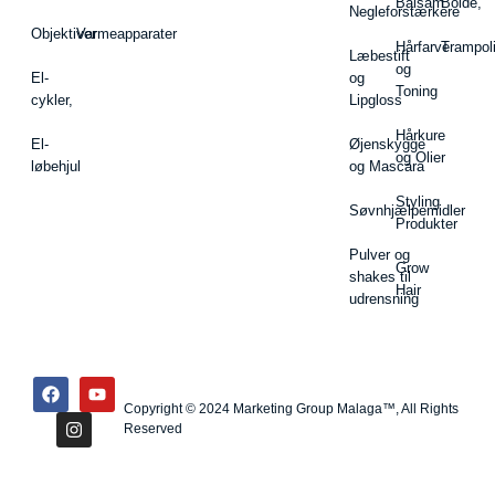
Balsam
Bolde,
Negleforstærkere
Objektiver
Varmeapparater
Hårfarve
Trampol
Læbestift
og
El-
og
Toning
cykler,
Lipgloss
Hårkure
El-
Øjenskygge
og Olier
løbehjul
og Mascara
Styling
Søvnhjælpemidler
Produkter
Pulver og
Grow
shakes til
Hair
udrensning
Copyright © 2024 Marketing Group Malaga™, All Rights
Reserved