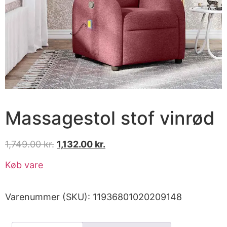
Massagestol stof vinrød
1,749.00
kr.
1,132.00
kr.
Køb vare
Varenummer (SKU):
11936801020209148