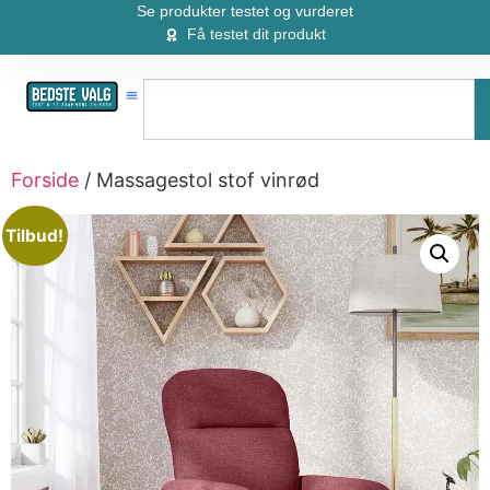
Se produkter testet og vurderet
Få testet dit produkt
Forside
/ Massagestol stof vinrød
Tilbud!