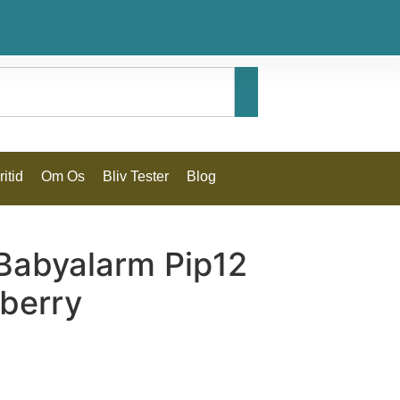
itid
Om Os
Bliv Tester
Blog
 Babyalarm Pip12
lberry