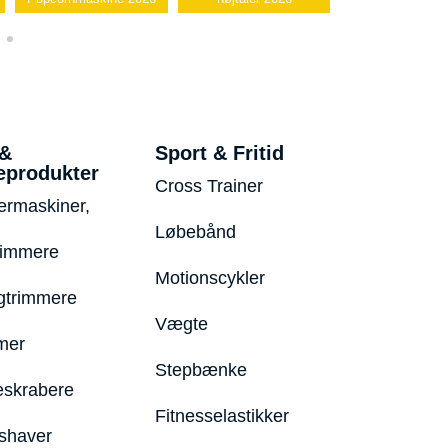
 &
Sport & Fritid
eprodukter
Cross Trainer
ermaskiner,
Løbebånd
rimmere
Motionscykler
trimmere
Vægte
mer
Stepbænke
eskrabere
Fitnesselastikker
shaver