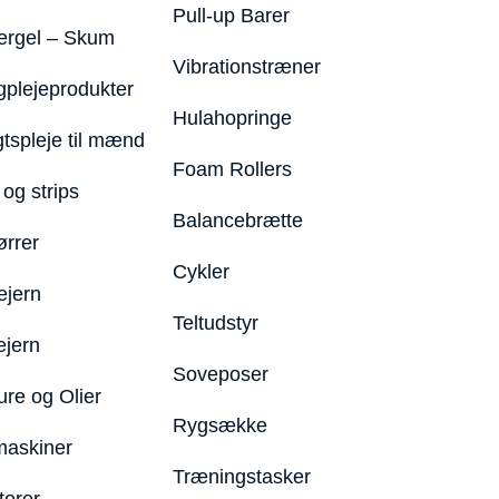
Pull-up Barer
ergel – Skum
Vibrationstræner
plejeprodukter
Hulahopringe
gtspleje til mænd
Foam Rollers
og strips
Balancebrætte
ørrer
Cykler
ejern
Teltudstyr
ejern
Soveposer
ure og Olier
Rygsække
maskiner
Træningstasker