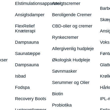
Elstimulationsapparater
Ansigtscremer
Barb
Ansigtsdamper
Beroligende Cremer
Skæg
FlexRelief
CBD-olier og cremer
Knæterapi
Ansi
Rynkecremer
Dampsauna
Voks 
Allergivenlig hudpleje
Saunatæppe
Fønt
kser
Økologisk Hudpleje
Dampsauna
Glatt
Søvnmasker
Isbad
Krøll
Serummer og Olier
Fodspa
Hårk
Biotin
Recovery Boots
IPL-
Probiotika