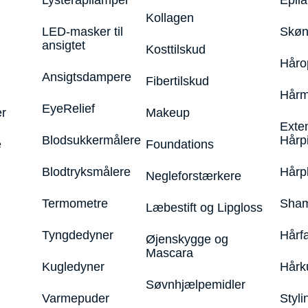
Lysterapilamper
Epila
Kollagen
LED-masker til
Skøn
ansigtet
Kosttilskud
Håro
Ansigtsdampere
Fibertilskud
Hårm
EyeRelief
r
Makeup
Exte
Blodsukkermålere
Hårp
e
Foundations
Blodtryksmålere
Hårp
Negleforstærkere
Termometre
Sham
Læbestift og Lipgloss
Tyngdedyner
Hårf
Øjenskygge og
Mascara
Kugledyner
Hårk
Søvnhjælpemidler
Varmepuder
Styli