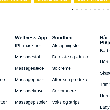
Wellness App
Sundhed
Hår
Plej
IPL-maskiner
Afslapningste
Barb
Massagestol
Detox-te og -drikke
Hårt
Massagesæde
Solcreme
Skæg
ine
Massagepuder
After-sun produkter
Trim
Massagekrave
Selvbrunere
Herr
tter
Massagepistoler
Voks og strips
Lady