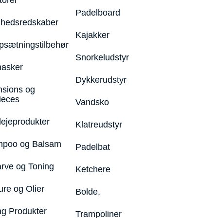
torer
Padelboard
hedsredskaber
Kajakker
psætningstilbehør
Snorkeludstyr
asker
Dykkerudstyr
nsions og
ieces
Vandsko
lejeprodukter
Klatreudstyr
poo og Balsam
Padelbat
arve og Toning
Ketchere
ure og Olier
Bolde,
ng Produkter
Trampoliner