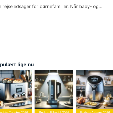
rejseledsager for børnefamilier. Når baby- og…
pulært lige nu
B
 2026
Bedste Elkedel 2026
Bedste Airfryer 2026
Popcornm