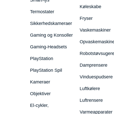
Smart-lys
Køleskabe
Termostater
Fryser
Sikkerhedskameraer
Vaskemaskiner
Gaming og Konsoller
Opvaskemaskine
Gaming-Headsets
Robotstøvsuger
PlayStation
Damprensere
PlayStation Spil
Vinduespudsere
Kameraer
Luftkølere
Objektiver
Luftrensere
El-cykler,
Varmeapparater