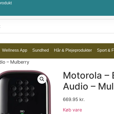
produkt
Wellness App
Sundhed
Hår & Plejeprodukter
Sport & Fr
io – Mulberry
Motorola –
Audio – Mu
669.95
kr.
Køb vare