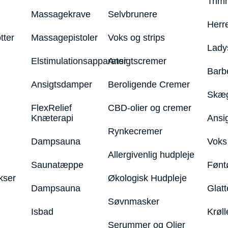
Trim
Massagekrave
Selvbrunere
Herr
tter
Massagepistoler
Voks og strips
Lady
Elstimulationsapparater
Ansigtscremer
Barb
Ansigtsdamper
Beroligende Cremer
Skæg
FlexRelief
CBD-olier og cremer
Knæterapi
Ansi
Rynkecremer
Dampsauna
Voks 
Allergivenlig hudpleje
Saunatæppe
Fønt
kser
Økologisk Hudpleje
Dampsauna
Glatt
Søvnmasker
Isbad
Krøll
Serummer og Olier