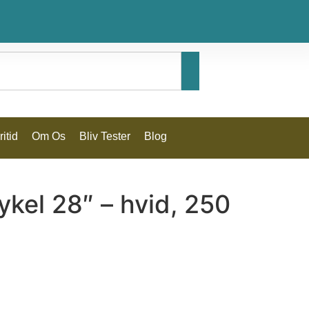
itid
Om Os
Bliv Tester
Blog
ykel 28″ – hvid, 250