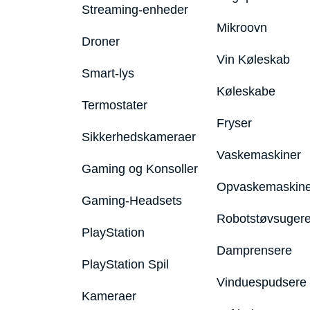
Streaming-enheder
Mikroovn
Droner
Vin Køleskab
Smart-lys
Køleskabe
Termostater
Fryser
Sikkerhedskameraer
Vaskemaskiner
Gaming og Konsoller
Opvaskemaskine
Gaming-Headsets
Robotstøvsuger
PlayStation
Damprensere
PlayStation Spil
Vinduespudsere
Kameraer