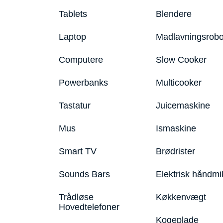
Tablets
Blendere
Laptop
Madlavningsrobo
Computere
Slow Cooker
Powerbanks
Multicooker
Tastatur
Juicemaskine
Mus
Ismaskine
Smart TV
Brødrister
Sounds Bars
Elektrisk håndmi
Trådløse
Køkkenvægt
Hovedtelefoner
Kogeplade