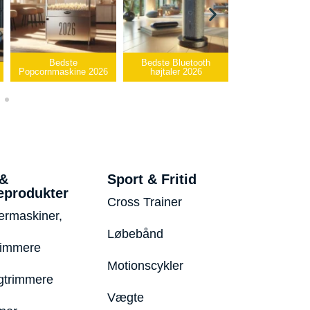
Bedste
Bedste Bluetooth
Bedste infrarød
Popcornmaskine 2026
højtaler 2026
varmepude 202
 &
Sport & Fritid
eprodukter
Cross Trainer
ermaskiner,
Løbebånd
rimmere
Motionscykler
trimmere
Vægte