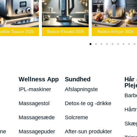
ste Toaster 2026
Bedste Elkedel 2026
Bedste Airfryer 2026
Wellness App
Sundhed
Hår
Plej
IPL-maskiner
Afslapningste
Barb
Massagestol
Detox-te og -drikke
Hårt
Massagesæde
Solcreme
Skæg
ine
Massagepuder
After-sun produkter