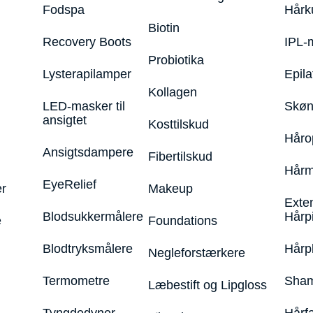
Fodspa
Hårk
Biotin
Recovery Boots
IPL-
Probiotika
Lysterapilamper
Epila
Kollagen
LED-masker til
Skøn
ansigtet
Kosttilskud
Håro
Ansigtsdampere
Fibertilskud
Hårm
EyeRelief
r
Makeup
Exte
Blodsukkermålere
Hårp
e
Foundations
Blodtryksmålere
Hårp
Negleforstærkere
Termometre
Sham
Læbestift og Lipgloss
Tyngdedyner
Hårf