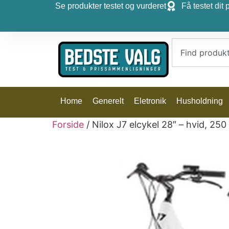
Se produkter testet og vurderet
Få testet dit 
Home
Generelt
Eletronik
Husholdning
Forside
/ Nilox J7 elcykel 28″ – hvid, 25