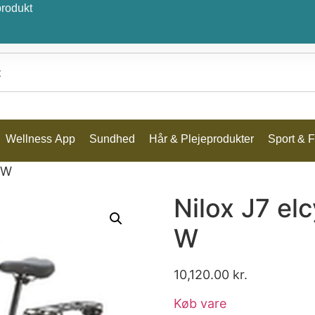
produkt
Wellness App
Sundhed
Hår & Plejeprodukter
Sport & Fr
0 W
Nilox J7 elc
W
10,120.00
kr.
Køb vare