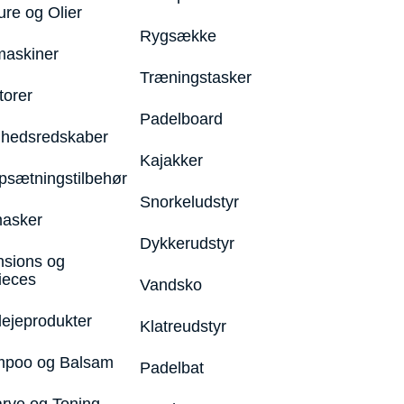
ure og Olier
Rygsække
maskiner
Træningstasker
torer
Padelboard
hedsredskaber
Kajakker
psætningstilbehør
Snorkeludstyr
asker
Dykkerudstyr
nsions og
ieces
Vandsko
lejeprodukter
Klatreudstyr
poo og Balsam
Padelbat
arve og Toning