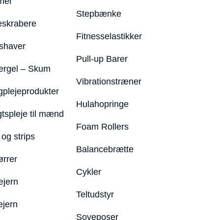
mer
Stepbænke
eskrabere
Fitnesselastikker
shaver
Pull-up Barer
ergel – Skum
Vibrationstræner
plejeprodukter
Hulahopringe
gtspleje til mænd
Foam Rollers
og strips
Balancebrætte
ørrer
Cykler
ejern
Teltudstyr
ejern
Soveposer