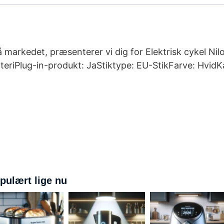
markedet, præsenterer vi dig for Elektrisk cykel Nil
eriPlug-in-produkt: JaStiktype: EU-StikFarve: HvidKa
pulært lige nu