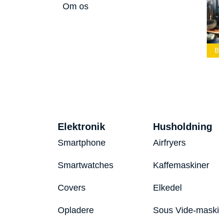
Om os
mmelærke
Bedste Led
Bedste Podcast
26
Lommelygte 2026
Mikrofon 2026
Bed
Elektronik
Husholdning
Smartphone
Airfryers
Smartwatches
Kaffemaskiner
Covers
Elkedel
Opladere
Sous Vide-mask