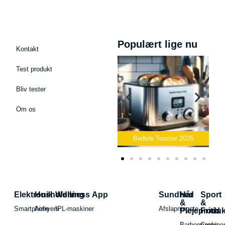
Populært lige nu
Kontakt
Test produkt
Bliv tester
Om os
Bedste Podcast Mikrofon
2026
Bedste Toaster 2026
Elektronik
Husholdning
Wellness App
Sundhed
Hår
Sport
&
&
Smartphone
Airfryers
IPL-maskiner
Afslapningste
Plejeproduk
Fritid
Barbermaskiner
Cross