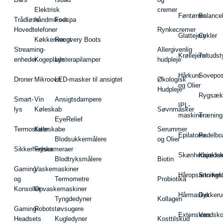
Elektrisk
cremer
Føntørrer
Balance
Trådløse
håndmikser
Fodspa
Hovedtelefoner
Rynkecremer
Glattejern
Cykler
Køkkenvægt
Recovery Boots
Streaming-
Allergivenlig
Krøllejern
Teltudst
enheder
Kogeplade
Lysterapilamper
hudpleje
Hårkure
Sovepos
Droner
Mikroovn
LED-masker til ansigtet
Økologisk
og Olier
Hudpleje
Rygsæk
Smart-
Vin
Ansigtsdampere
IPL-
lys
Køleskab
Søvnmasker
maskiner
Træning
EyeRelief
Termostater
Køleskabe
Serummer
Epilatorer
Padelbo
Blodsukkermålere
og Olier
Sikkerhedskameraer
Fryser
Skønhedsredsk
Kajakke
Blodtryksmålere
Biotin
Gaming
Vaskemaskiner
Håropsætningst
Snorkel
og
Termometre
Probiotika
Konsoller
Opvaskemaskiner
Hårmasker
Dykkeru
Tyngdedyner
Kollagen
Gaming-
Robotstøvsugere
Extensions
Vandsk
Headsets
Kugledyner
Kosttilskud