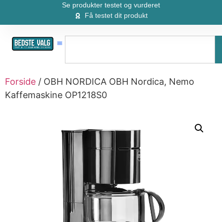
Se produkter testet og vurderet
Få testet dit produkt
Forside
/ OBH NORDICA OBH Nordica, Nemo
Kaffemaskine OP1218S0