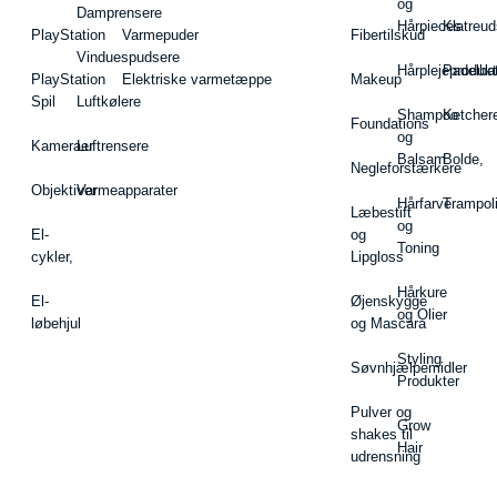
og
Damprensere
Hårpieces
Klatreud
PlayStation
Varmepuder
Fibertilskud
Vinduespudsere
Hårplejeprodukt
Padelba
PlayStation
Elektriske varmetæppe
Makeup
Spil
Luftkølere
Shampoo
Ketcher
Foundations
og
Kameraer
Luftrensere
Balsam
Bolde,
Negleforstærkere
Objektiver
Varmeapparater
Hårfarve
Trampol
Læbestift
og
El-
og
Toning
cykler,
Lipgloss
Hårkure
El-
Øjenskygge
og Olier
løbehjul
og Mascara
Styling
Søvnhjælpemidler
Produkter
Pulver og
Grow
shakes til
Hair
udrensning