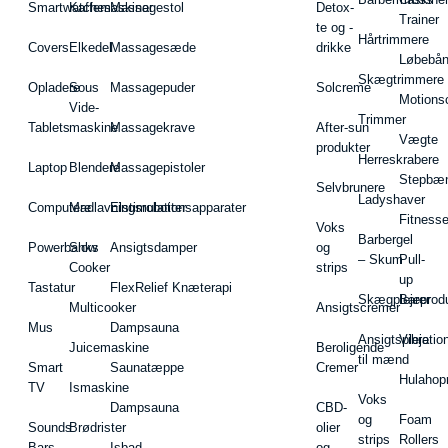
Smartwatches
Kaffemaskiner
Massagestol
Detox-
Trainer
te og -
Hårtrimmere
Covers
Elkedel
Massagesæde
drikke
Løbebå
Skægtrimmere
Opladere
Sous
Massagepuder
Solcreme
Motions
Vide-
Trimmer
Tablets
maskine
Massagekrave
After-sun
Vægte
produkter
Herreskrabere
Laptop
Blendere
Massagepistoler
Stepbæ
Selvbrunere
Ladyshaver
Computere
Madlavningsrobotter
Elstimulationsapparater
Fitnesse
Voks
Barbergel
Powerbanks
Slow
Ansigtsdamper
og
– Skum
Pull-
Cooker
strips
up
Tastatur
FlexRelief Knæterapi
Skægplejeprodu
Barer
Multicooker
Ansigtscremer
Mus
Dampsauna
Ansigtspleje
Vibratio
Juicemaskine
Beroligende
til mænd
Smart
Saunatæppe
Cremer
Hulahop
TV
Ismaskine
Voks
Dampsauna
CBD-
og
Foam
Sounds
Brødrister
olier
strips
Rollers
Bars
Isbad
og