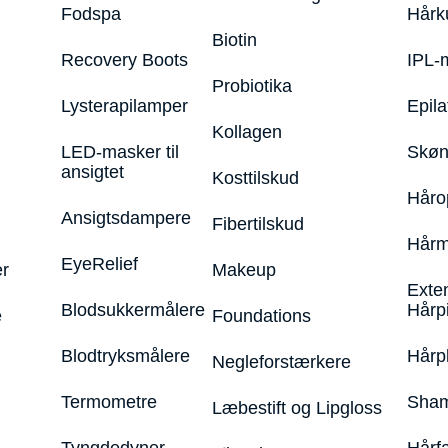
Fodspa
Hårk
Biotin
Recovery Boots
IPL-
Probiotika
Lysterapilamper
Epila
Kollagen
LED-masker til
Skøn
ansigtet
Kosttilskud
Håro
Ansigtsdampere
Fibertilskud
Hårm
EyeRelief
r
Makeup
Exte
Blodsukkermålere
Hårp
e
Foundations
Blodtryksmålere
Hårp
Negleforstærkere
Termometre
Sham
Læbestift og Lipgloss
Tyngdedyner
Hårf