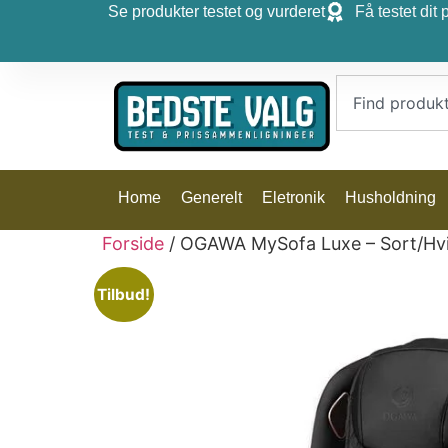
Se produkter testet og vurderet
Få testet dit 
Home
Generelt
Eletronik
Husholdning
Forside
/ OGAWA MySofa Luxe – Sort/Hvi
Tilbud!