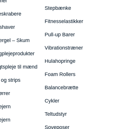
mer
Stepbænke
eskrabere
Fitnesselastikker
shaver
Pull-up Barer
ergel – Skum
Vibrationstræner
plejeprodukter
Hulahopringe
gtspleje til mænd
Foam Rollers
og strips
Balancebrætte
ørrer
Cykler
ejern
Teltudstyr
ejern
Soveposer