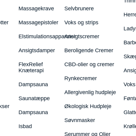
Trim
Massagekrave
Selvbrunere
Herr
tter
Massagepistoler
Voks og strips
Lady
Elstimulationsapparater
Ansigtscremer
Barb
Ansigtsdamper
Beroligende Cremer
Skæg
FlexRelief
CBD-olier og cremer
Knæterapi
Ansi
Rynkecremer
Dampsauna
Voks 
Allergivenlig hudpleje
Saunatæppe
Fønt
kser
Økologisk Hudpleje
Dampsauna
Glatt
Søvnmasker
Isbad
Krøll
Serummer og Olier