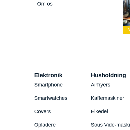
Om os
Lommelærke
Bedste Led
Bedste Podcast
2026
Lommelygte 2026
Mikrofon 2026
B
Elektronik
Husholdning
Smartphone
Airfryers
Smartwatches
Kaffemaskiner
Covers
Elkedel
Opladere
Sous Vide-mask