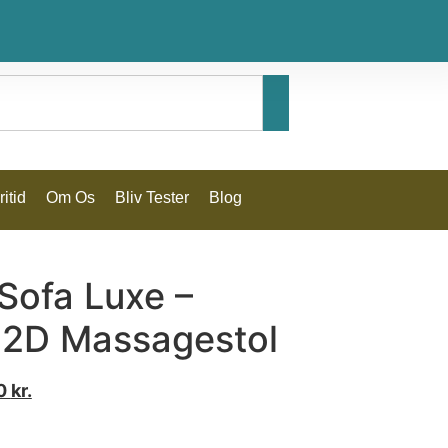
itid
Om Os
Bliv Tester
Blog
ofa Luxe –
– 2D Massagestol
00
kr.