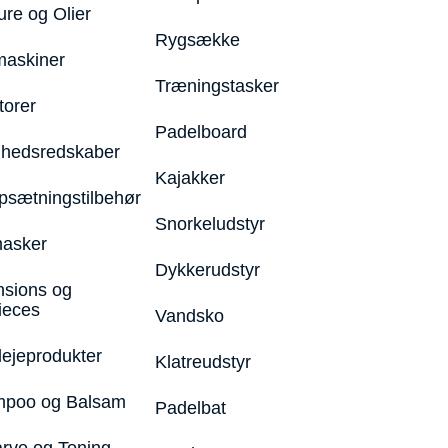
ure og Olier
Rygsække
maskiner
Træningstasker
torer
Padelboard
hedsredskaber
Kajakker
psætningstilbehør
Snorkeludstyr
asker
Dykkerudstyr
nsions og
ieces
Vandsko
lejeprodukter
Klatreudstyr
poo og Balsam
Padelbat
arve og Toning