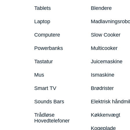
Tablets
Blendere
Laptop
Madlavningsrobo
Computere
Slow Cooker
Powerbanks
Multicooker
Tastatur
Juicemaskine
Mus
Ismaskine
Smart TV
Brødrister
Sounds Bars
Elektrisk håndmi
Trådløse
Køkkenvægt
Hovedtelefoner
Kogeplade