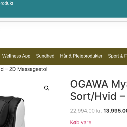
produkt
Wellness App
Sundhed
Hår & Plejeprodukter
Sport & Fr
d – 2D Massagestol
OGAWA MyS
Sort/Hvid 
22,994.00
kr.
13,995.
Køb vare