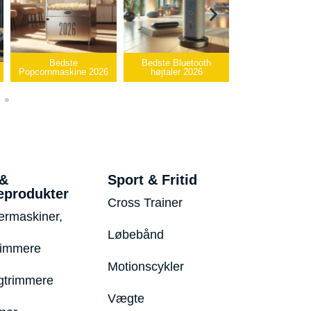
Bedste
Bedste Bluetooth
Bedste infrar
Popcornmaskine 2026
højtaler 2026
varmepude 2
 &
Sport & Fritid
eprodukter
Cross Trainer
ermaskiner,
Løbebånd
rimmere
Motionscykler
trimmere
Vægte