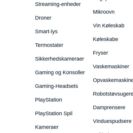
Streaming-enheder
Mikroovn
Droner
Vin Køleskab
Smart-lys
Køleskabe
Termostater
Fryser
Sikkerhedskameraer
Vaskemaskiner
Gaming og Konsoller
Opvaskemaskine
Gaming-Headsets
Robotstøvsuger
PlayStation
Damprensere
PlayStation Spil
Vinduespudsere
Kameraer