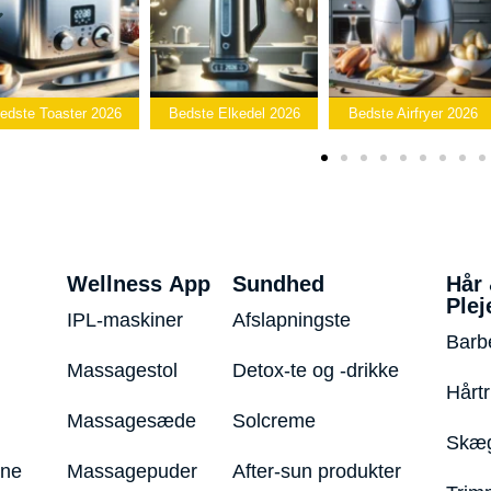
edste Toaster 2026
Bedste Elkedel 2026
Bedste Airfryer 2026
Wellness App
Sundhed
Hår
Plej
IPL-maskiner
Afslapningste
Barb
Massagestol
Detox-te og -drikke
Hårt
Massagesæde
Solcreme
Skæg
ine
Massagepuder
After-sun produkter