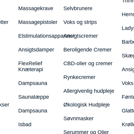
Trim
Massagekrave
Selvbrunere
Herr
tter
Massagepistoler
Voks og strips
Lady
Elstimulationsapparater
Ansigtscremer
Barb
Ansigtsdamper
Beroligende Cremer
Skæg
FlexRelief
CBD-olier og cremer
Knæterapi
Ansi
Rynkecremer
Dampsauna
Voks 
Allergivenlig hudpleje
Saunatæppe
Fønt
kser
Økologisk Hudpleje
Dampsauna
Glatt
Søvnmasker
Isbad
Krøll
Serummer og Olier