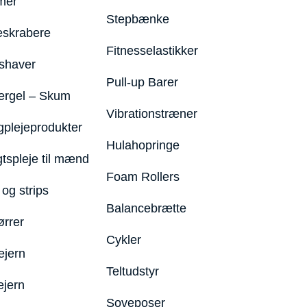
mer
Stepbænke
eskrabere
Fitnesselastikker
shaver
Pull-up Barer
ergel – Skum
Vibrationstræner
plejeprodukter
Hulahopringe
gtspleje til mænd
Foam Rollers
og strips
Balancebrætte
ørrer
Cykler
ejern
Teltudstyr
ejern
Soveposer