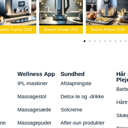
Bedste
Bedste Elkedel 2026
Bedste Airfryer 2026
Popcornmaskine 2
Wellness App
Sundhed
Hår
Plej
IPL-maskiner
Afslapningste
Barb
Massagestol
Detox-te og -drikke
Hårt
Massagesæde
Solcreme
Skæg
ine
Massagepuder
After-sun produkter