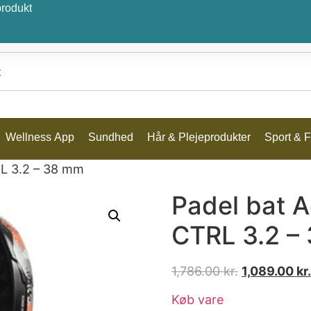
produkt
Wellness App
Sundhed
Hår & Plejeprodukter
Sport & Fr
RL 3.2 – 38 mm
Padel bat 
CTRL 3.2 –
1,786.00
kr.
1,089.00
kr.
Køb vare