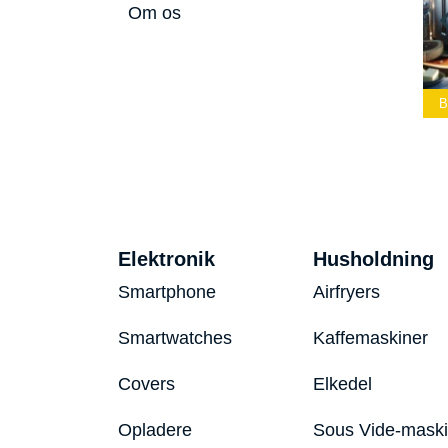
Om os
Bedste Led
Bedste Podcast
mmelygte 2026
Mikrofon 2026
Bedste Toaster 2026
Elektronik
Husholdning
Smartphone
Airfryers
Smartwatches
Kaffemaskiner
Covers
Elkedel
Opladere
Sous Vide-mask