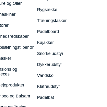
ure og Olier
Rygsække
maskiner
Træningstasker
torer
Padelboard
hedsredskaber
Kajakker
psætningstilbehør
Snorkeludstyr
asker
Dykkerudstyr
nsions og
ieces
Vandsko
lejeprodukter
Klatreudstyr
poo og Balsam
Padelbat
arve og Toning