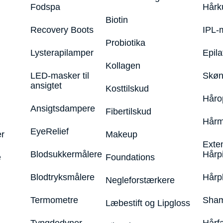
Fodspa
Hårk
Biotin
Recovery Boots
IPL-
Probiotika
Lysterapilamper
Epila
Kollagen
LED-masker til
Skøn
ansigtet
Kosttilskud
Håro
Ansigtsdampere
Fibertilskud
Hårm
EyeRelief
r
Makeup
Exte
Blodsukkermålere
Hårp
e
Foundations
Blodtryksmålere
Hårp
Negleforstærkere
Termometre
Sham
Læbestift og Lipgloss
Tyngdedyner
Hårf