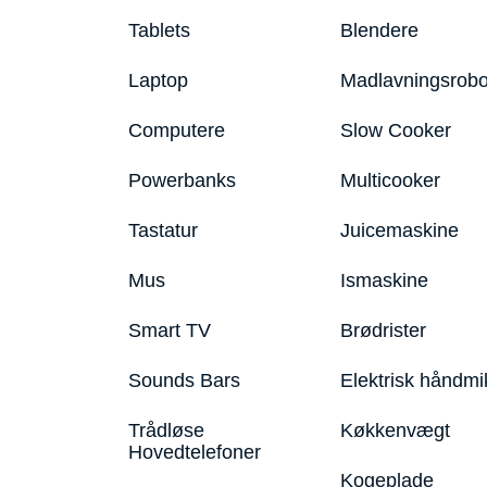
Tablets
Blendere
Laptop
Madlavningsrobo
Computere
Slow Cooker
Powerbanks
Multicooker
Tastatur
Juicemaskine
Mus
Ismaskine
Smart TV
Brødrister
Sounds Bars
Elektrisk håndmi
Trådløse
Køkkenvægt
Hovedtelefoner
Kogeplade