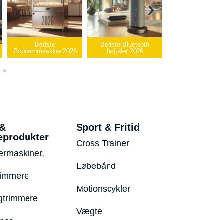
Bedste Bluetooth
Bedste infrarøde
026
højtaler 2026
varmepude 2026
Bedste USB
 &
Sport & Fritid
eprodukter
Cross Trainer
ermaskiner,
Løbebånd
rimmere
Motionscykler
trimmere
Vægte