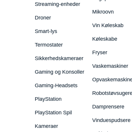
Streaming-enheder
Mikroovn
Droner
Vin Køleskab
Smart-lys
Køleskabe
Termostater
Fryser
Sikkerhedskameraer
Vaskemaskiner
Gaming og Konsoller
Opvaskemaskine
Gaming-Headsets
Robotstøvsuger
PlayStation
Damprensere
PlayStation Spil
Vinduespudsere
Kameraer