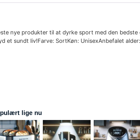
este nye produkter til at dyrke sport med den bedst
yd et sundt liv!Farve: SortKøn: UnisexAnbefalet alde
pulært lige nu