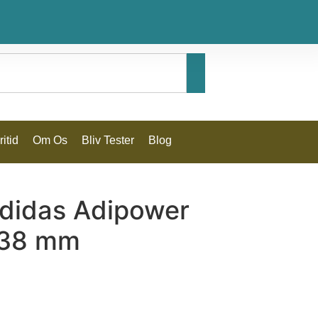
itid
Om Os
Bliv Tester
Blog
Adidas Adipower
 38 mm