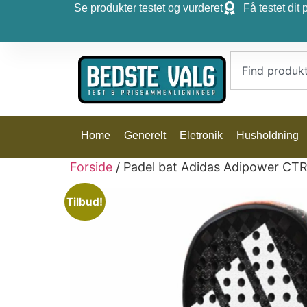
Se produkter testet og vurderet
Få testet dit 
Home
Generelt
Eletronik
Husholdning
Forside
/ Padel bat Adidas Adipower CT
Tilbud!