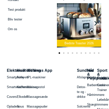
Test produkt
Bliv tester
Om os
Bedste Podcast Mikrofon
2026
Bedste Toaster 2026
Elektronik
Husholdning
Wellness App
Sundhed
Hår
Sport
&
&
Smartphone
Airfryers
IPL-maskiner
Afslapningste
Plejeproduk
Fritid
Barbermaskiner
Cross
Smartwatches
Kaffemaskiner
Massagestol
Detox-
Trainer
te og -
Hårtrimmere
Covers
Elkedel
Massagesæde
drikke
Løbebå
Skægtrimmere
Opladere
Sous
Massagepuder
Solcreme