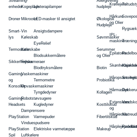
Streaming-
Allergivenlig
Krøllejern
Teltudst
enheder
Kogeplade
Lysterapilamper
hudpleje
Hårkure
Sovepos
Droner
Mikroovn
LED-masker til ansigtet
Økologisk
og Olier
Hudpleje
Rygsæk
Smart-
Vin
Ansigtsdampere
IPL-
lys
Køleskab
Søvnmasker
maskiner
Træning
EyeRelief
Termostater
Køleskabe
Serummer
Epilatorer
Padelbo
Blodsukkermålere
og Olier
Sikkerhedskameraer
Fryser
Skønhedsredsk
Kajakke
Blodtryksmålere
Biotin
Gaming
Vaskemaskiner
Håropsætningst
Snorkel
og
Termometre
Probiotika
Konsoller
Opvaskemaskiner
Hårmasker
Dykkeru
Tyngdedyner
Kollagen
Gaming-
Robotstøvsugere
Extensions
Vandsk
Headsets
Kugledyner
Kosttilskud
og
Damprensere
Hårpieces
Klatreud
PlayStation
Varmepuder
Fibertilskud
Vinduespudsere
Hårplejeprodukt
Padelba
PlayStation
Elektriske varmetæppe
Makeup
Spil
Luftkølere