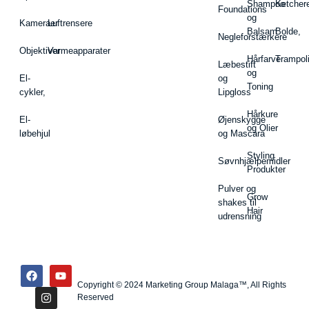
Shampoo
Ketcher
Foundations
og
Kameraer
Luftrensere
Balsam
Bolde,
Negleforstærkere
Objektiver
Varmeapparater
Hårfarve
Trampol
Læbestift
og
El-
og
Toning
cykler,
Lipgloss
Hårkure
El-
Øjenskygge
og Olier
løbehjul
og Mascara
Styling
Søvnhjælpemidler
Produkter
Pulver og
Grow
shakes til
Hair
udrensning
Copyright © 2024 Marketing Group Malaga™, All Rights
Reserved