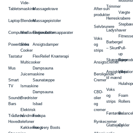
Motions
Vide-
Trimmer
Tablets
maskine
Massagekrave
After-sun
Vægte
produkter
Herreskrabere
Laptop
Blendere
Massagepistoler
Stepbæ
Selvbrunere
Ladyshaver
Computere
Madlavningsrobotter
Elstimulationsapparater
Fitnesse
Voks
Barbergel
Powerbanks
Slow
Ansigtsdamper
og
– Skum
Pull-
Cooker
strips
up
Tastatur
FlexRelief Knæterapi
Skægplejeprodu
Barer
Multicooker
Ansigtscremer
Mus
Dampsauna
Ansigtspleje
Vibratio
Juicemaskine
Beroligende
til mænd
Smart
Saunatæppe
Cremer
Hulahop
TV
Ismaskine
Voks
Dampsauna
CBD-
og
Foam
Sounds
Brødrister
olier
strips
Rollers
Bars
Isbad
og
Elektrisk
cremer
Føntørrer
Balance
Trådløse
håndmikser
Fodspa
Hovedtelefoner
Rynkecremer
Glattejern
Cykler
Køkkenvægt
Recovery Boots