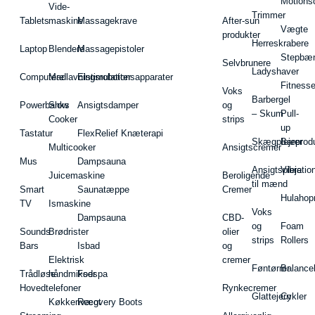
Motions
Vide-
Trimmer
Tablets
maskine
Massagekrave
After-sun
Vægte
produkter
Herreskrabere
Laptop
Blendere
Massagepistoler
Stepbæ
Selvbrunere
Ladyshaver
Computere
Madlavningsrobotter
Elstimulationsapparater
Fitnesse
Voks
Barbergel
Powerbanks
Slow
Ansigtsdamper
og
– Skum
Pull-
Cooker
strips
up
Tastatur
FlexRelief Knæterapi
Skægplejeprodu
Barer
Multicooker
Ansigtscremer
Mus
Dampsauna
Ansigtspleje
Vibratio
Juicemaskine
Beroligende
til mænd
Smart
Saunatæppe
Cremer
Hulahop
TV
Ismaskine
Voks
Dampsauna
CBD-
og
Foam
Sounds
Brødrister
olier
strips
Rollers
Bars
Isbad
og
Elektrisk
cremer
Føntørrer
Balance
Trådløse
håndmikser
Fodspa
Hovedtelefoner
Rynkecremer
Glattejern
Cykler
Køkkenvægt
Recovery Boots