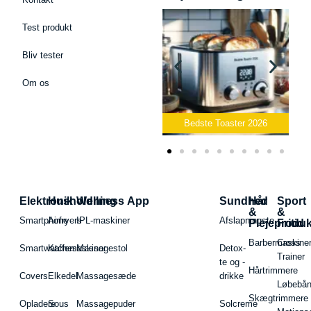
Test produkt
Bliv tester
Om os
Bedste Podcast Mikrofon
2026
Bedste Toaster 2026
Elektronik
Husholdning
Wellness App
Sundhed
Hår
Sport
&
&
Smartphone
Airfryers
IPL-maskiner
Afslapningste
Plejeproduk
Fritid
Barbermaskiner
Cross
Smartwatches
Kaffemaskiner
Massagestol
Detox-
Trainer
te og -
Hårtrimmere
Covers
Elkedel
Massagesæde
drikke
Løbebå
Skægtrimmere
Opladere
Sous
Massagepuder
Solcreme