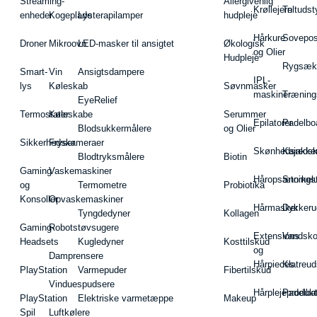
Streaming-
Allergivenlig
Krøllejern
Teltudst
enheder
Kogeplade
Lysterapilamper
hudpleje
Hårkure
Sovepos
Droner
Mikroovn
LED-masker til ansigtet
Økologisk
og Olier
Hudpleje
Rygsæk
Smart-
Vin
Ansigtsdampere
IPL-
lys
Køleskab
Søvnmasker
maskiner
Træning
EyeRelief
Termostater
Køleskabe
Serummer
Epilatorer
Padelbo
Blodsukkermålere
og Olier
Sikkerhedskameraer
Fryser
Skønhedsredsk
Kajakke
Blodtryksmålere
Biotin
Gaming
Vaskemaskiner
Håropsætningst
Snorkel
og
Termometre
Probiotika
Konsoller
Opvaskemaskiner
Hårmasker
Dykkeru
Tyngdedyner
Kollagen
Gaming-
Robotstøvsugere
Extensions
Vandsk
Headsets
Kugledyner
Kosttilskud
og
Damprensere
Hårpieces
Klatreud
PlayStation
Varmepuder
Fibertilskud
Vinduespudsere
Hårplejeprodukt
Padelba
PlayStation
Elektriske varmetæppe
Makeup
Spil
Luftkølere