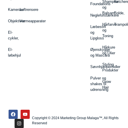
Shampoo
Ketcher
Foundations
og
Kameraer
Luftrensere
Balsam
Bolde,
Negleforstærkere
Objektiver
Varmeapparater
Hårfarve
Trampol
Læbestift
og
El-
og
Toning
cykler,
Lipgloss
Hårkure
El-
Øjenskygge
og Olier
løbehjul
og Mascara
Styling
Søvnhjælpemidler
Produkter
Pulver og
Grow
shakes til
Hair
udrensning
Copyright © 2024 Marketing Group Malaga™, All Rights
Reserved