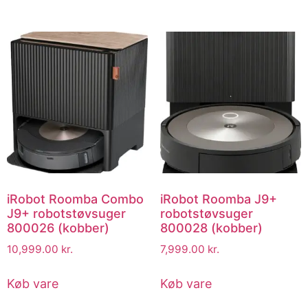
iRobot Roomba Combo
iRobot Roomba J9+
J9+ robotstøvsuger
robotstøvsuger
800026 (kobber)
800028 (kobber)
10,999.00
kr.
7,999.00
kr.
Køb vare
Køb vare