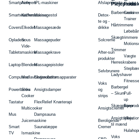
Smartphone
Airfryers
IPL-maskiner
Afslapningste
Plejeproduk
Fritid
Barbermaskiner
Cross
Smartwatches
Kaffemaskiner
Massagestol
Detox-
Trainer
te og -
Hårtrimmere
Covers
Elkedel
Massagesæde
drikke
Løbebå
Skægtrimmere
Opladere
Sous
Massagepuder
Solcreme
Motions
Vide-
Trimmer
Tablets
maskine
Massagekrave
After-sun
Vægte
produkter
Herreskrabere
Laptop
Blendere
Massagepistoler
Stepbæ
Selvbrunere
Ladyshaver
Computere
Madlavningsrobotter
Elstimulationsapparater
Fitnesse
Voks
Barbergel
Powerbanks
Slow
Ansigtsdamper
og
– Skum
Pull-
Cooker
strips
up
Tastatur
FlexRelief Knæterapi
Skægplejeprodu
Barer
Multicooker
Ansigtscremer
Mus
Dampsauna
Ansigtspleje
Vibratio
Juicemaskine
Beroligende
til mænd
Smart
Saunatæppe
Cremer
Hulahop
TV
Ismaskine
Voks