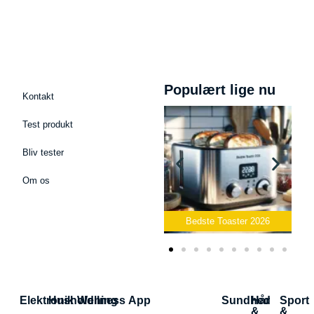
Populært lige nu
Kontakt
Test produkt
Bliv tester
Om os
krofon
Bedste Toaster 2026
Bedste Elkedel 2026
Elektronik
Husholdning
Wellness App
Sundhed
Hår
Sport
&
&