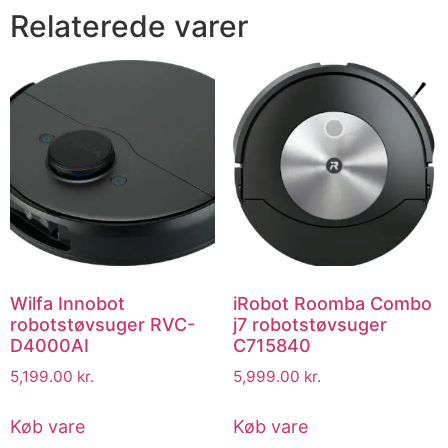
Relaterede varer
Wilfa Innobot
iRobot Roomba Combo
robotstøvsuger RVC-
j7 robotstøvsuger
D4000AI
C715840
5,199.00
kr.
5,999.00
kr.
Køb vare
Køb vare