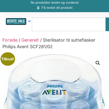
Se produkter testet og vurderet
Få testet dit produkt
Forside
/
Generelt
/ Sterilisator til sutteflasker
Philips Avent SCF281/02
Tilbud!