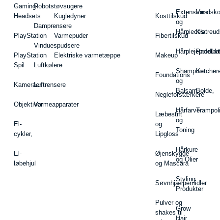
Gaming-
Robotstøvsugere
Extensions
Vandsk
Headsets
Kugledyner
Kosttilskud
og
Damprensere
Hårpieces
Klatreud
PlayStation
Varmepuder
Fibertilskud
Vinduespudsere
Hårplejeprodukt
Padelba
PlayStation
Elektriske varmetæppe
Makeup
Spil
Luftkølere
Shampoo
Ketcher
Foundations
og
Kameraer
Luftrensere
Balsam
Bolde,
Negleforstærkere
Objektiver
Varmeapparater
Hårfarve
Trampol
Læbestift
og
El-
og
Toning
cykler,
Lipgloss
Hårkure
El-
Øjenskygge
og Olier
løbehjul
og Mascara
Styling
Søvnhjælpemidler
Produkter
Pulver og
Grow
shakes til
Hair