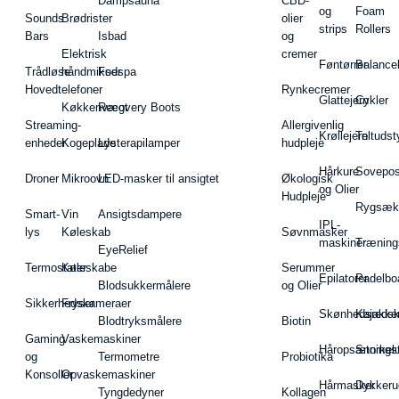
Dampsauna
CBD-
og
Foam
Sounds
Brødrister
olier
strips
Rollers
Bars
Isbad
og
Elektrisk
cremer
Føntørrer
Balance
Trådløse
håndmikser
Fodspa
Hovedtelefoner
Rynkecremer
Glattejern
Cykler
Køkkenvægt
Recovery Boots
Streaming-
Allergivenlig
Krøllejern
Teltudst
enheder
Kogeplade
Lysterapilamper
hudpleje
Hårkure
Sovepos
Droner
Mikroovn
LED-masker til ansigtet
Økologisk
og Olier
Hudpleje
Rygsæk
Smart-
Vin
Ansigtsdampere
IPL-
lys
Køleskab
Søvnmasker
maskiner
Træning
EyeRelief
Termostater
Køleskabe
Serummer
Epilatorer
Padelbo
Blodsukkermålere
og Olier
Sikkerhedskameraer
Fryser
Skønhedsredsk
Kajakke
Blodtryksmålere
Biotin
Gaming
Vaskemaskiner
Håropsætningst
Snorkel
og
Termometre
Probiotika
Konsoller
Opvaskemaskiner
Hårmasker
Dykkeru
Tyngdedyner
Kollagen