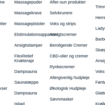
ine
Massagepuder
After-sun produkter
Trim
Massagekrave
Selvbrunere
Herr
tter
Massagepistoler
Voks og strips
Lady
Elstimulationsapparater
Ansigtscremer
Barb
Ansigtsdamper
Beroligende Cremer
Skæg
FlexRelief
CBD-olier og cremer
Knæterapi
Ansi
Rynkecremer
Dampsauna
Voks 
Allergivenlig hudpleje
Saunatæppe
Fønt
kser
Økologisk Hudpleje
Dampsauna
Glatt
Søvnmasker
Isbad
Krøll