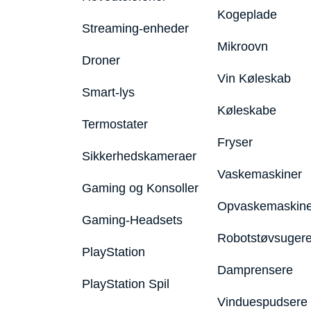
Kogeplade
Streaming-enheder
Mikroovn
Droner
Vin Køleskab
Smart-lys
Køleskabe
Termostater
Fryser
Sikkerhedskameraer
Vaskemaskiner
Gaming og Konsoller
Opvaskemaskine
Gaming-Headsets
Robotstøvsuger
PlayStation
Damprensere
PlayStation Spil
Vinduespudsere