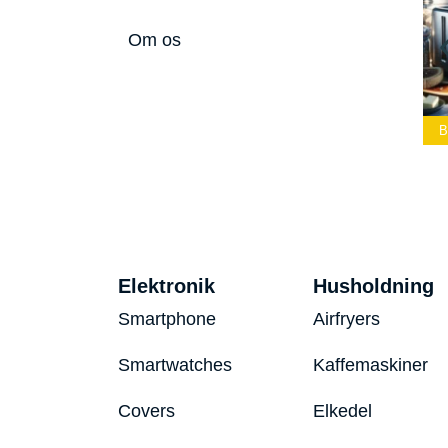
Om os
lærke
Bedste Led
Bedste Podcast
Lommelygte 2026
Mikrofon 2026
Bedste 
Elektronik
Husholdning
Smartphone
Airfryers
Smartwatches
Kaffemaskiner
Covers
Elkedel