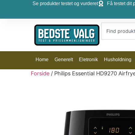
Se produkter testet og vurderet
Få testet dit 
Home
Generelt
Eletronik
Husholdning
Forside
/ Philips Essential HD9270 Airfry