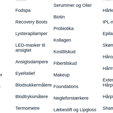
Serummer og Olier
Fodspa
Hårk
Biotin
Recovery Boots
IPL-
Probiotika
Lysterapilamper
Epila
Kollagen
LED-masker til
Skøn
ansigtet
Kosttilskud
Håro
Ansigtsdampere
Fibertilskud
Hårm
EyeRelief
r
Makeup
Exte
Blodsukkermålere
Hårp
e
Foundations
Blodtryksmålere
Hårp
Negleforstærkere
Termometre
Sham
Læbestift og Lipgloss