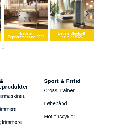
Bedste
Bedste Bluetooth
Bedste infrarøde
opcornmaskine 2026
højtaler 2026
varmepude 2026
 &
Sport & Fritid
eprodukter
Cross Trainer
ermaskiner,
Løbebånd
rimmere
Motionscykler
trimmere