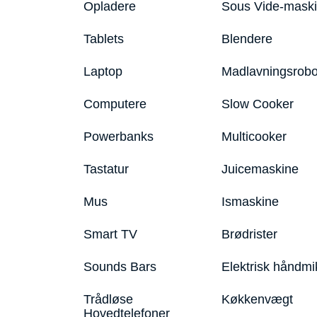
Opladere
Sous Vide-mask
Tablets
Blendere
Laptop
Madlavningsrobo
Computere
Slow Cooker
Powerbanks
Multicooker
Tastatur
Juicemaskine
Mus
Ismaskine
Smart TV
Brødrister
Sounds Bars
Elektrisk håndmi
Trådløse
Køkkenvægt
Hovedtelefoner