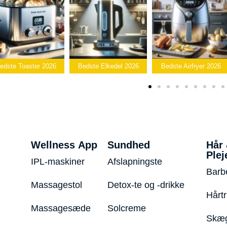
Toaster 2026
Bedste Elkedel 2026
Bedste Airfryer 2026
P
Wellness App
Sundhed
Hår
Plej
IPL-maskiner
Afslapningste
Barb
Massagestol
Detox-te og -drikke
Hårt
Massagesæde
Solcreme
Skæg