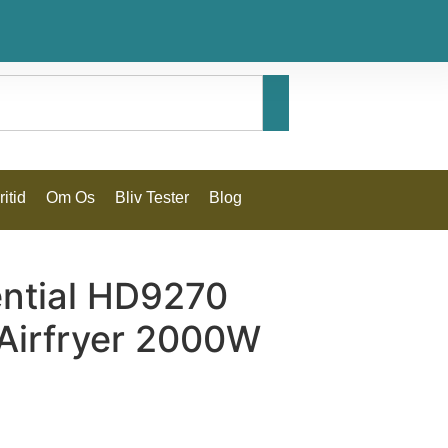
itid
Om Os
Bliv Tester
Blog
ential HD9270
 Airfryer 2000W