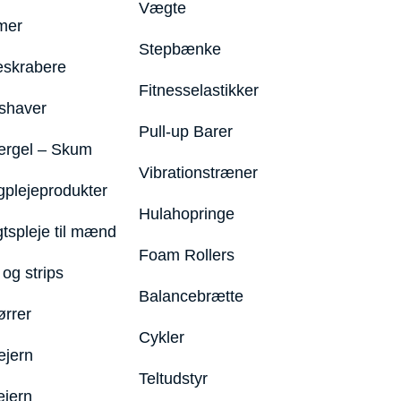
Vægte
mer
Stepbænke
eskrabere
Fitnesselastikker
shaver
Pull-up Barer
ergel – Skum
Vibrationstræner
plejeprodukter
Hulahopringe
gtspleje til mænd
Foam Rollers
og strips
Balancebrætte
ørrer
Cykler
ejern
Teltudstyr
ejern