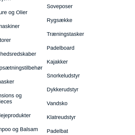
Soveposer
ure og Olier
Rygsække
maskiner
Træningstasker
torer
Padelboard
hedsredskaber
Kajakker
psætningstilbehør
Snorkeludstyr
asker
Dykkerudstyr
nsions og
ieces
Vandsko
lejeprodukter
Klatreudstyr
poo og Balsam
Padelbat