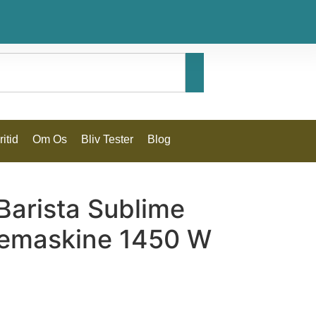
itid
Om Os
Bliv Tester
Blog
 Barista Sublime
femaskine 1450 W