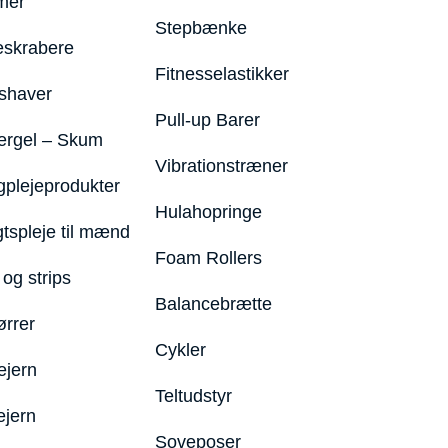
mer
Stepbænke
eskrabere
Fitnesselastikker
shaver
Pull-up Barer
ergel – Skum
Vibrationstræner
plejeprodukter
Hulahopringe
gtspleje til mænd
Foam Rollers
og strips
Balancebrætte
ørrer
Cykler
ejern
Teltudstyr
ejern
Soveposer