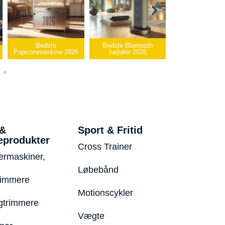
Bedste Bluetooth
Bedste infrarøde
e 2026
højtaler 2026
varmepude 2026
Bedste 
 &
Sport & Fritid
eprodukter
Cross Trainer
ermaskiner,
Løbebånd
rimmere
Motionscykler
trimmere
Vægte