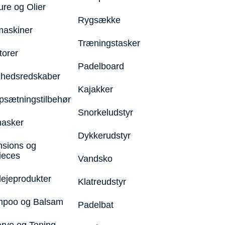
ure og Olier
Rygsække
maskiner
Træningstasker
torer
Padelboard
hedsredskaber
Kajakker
psætningstilbehør
Snorkeludstyr
asker
Dykkerudstyr
nsions og
ieces
Vandsko
lejeprodukter
Klatreudstyr
poo og Balsam
Padelbat
arve og Toning