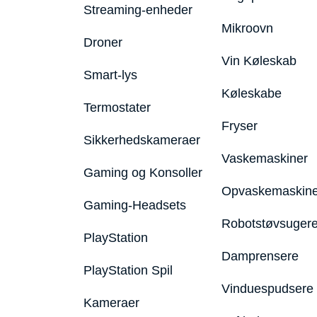
Streaming-enheder
Mikroovn
Droner
Vin Køleskab
Smart-lys
Køleskabe
Termostater
Fryser
Sikkerhedskameraer
Vaskemaskiner
Gaming og Konsoller
Opvaskemaskine
Gaming-Headsets
Robotstøvsuger
PlayStation
Damprensere
PlayStation Spil
Vinduespudsere
Kameraer