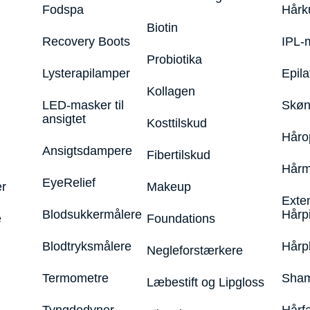
Fodspa
Hårk
Biotin
Recovery Boots
IPL-
Probiotika
Lysterapilamper
Epila
Kollagen
LED-masker til
Skøn
ansigtet
Kosttilskud
Håro
Ansigtsdampere
Fibertilskud
Hårm
EyeRelief
r
Makeup
Exte
Blodsukkermålere
Hårp
e
Foundations
Blodtryksmålere
Hårp
Negleforstærkere
Termometre
Sham
Læbestift og Lipgloss
Tyngdedyner
Hårf