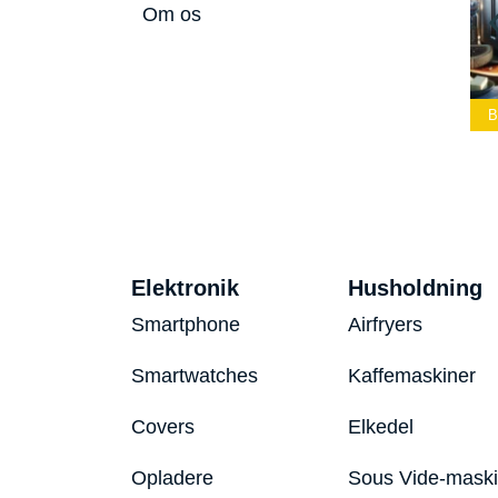
Om os
Bedste Led
Bedste Podcast
Lommelygte 2026
Mikrofon 2026
Bedste Toaster 2026
Elektronik
Husholdning
Smartphone
Airfryers
Smartwatches
Kaffemaskiner
Covers
Elkedel
Opladere
Sous Vide-mask