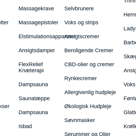
Trim
Massagekrave
Selvbrunere
Herr
tter
Massagepistoler
Voks og strips
Lady
Elstimulationsapparater
Ansigtscremer
Barb
Ansigtsdamper
Beroligende Cremer
Skæg
FlexRelief
CBD-olier og cremer
Knæterapi
Ansi
Rynkecremer
Dampsauna
Voks 
Allergivenlig hudpleje
Saunatæppe
Fønt
kser
Økologisk Hudpleje
Dampsauna
Glatt
Søvnmasker
Isbad
Krøll
Serummer og Olier