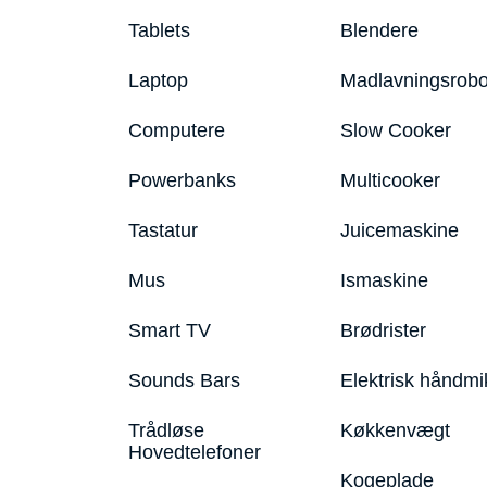
Tablets
Blendere
Laptop
Madlavningsrobo
Computere
Slow Cooker
Powerbanks
Multicooker
Tastatur
Juicemaskine
Mus
Ismaskine
Smart TV
Brødrister
Sounds Bars
Elektrisk håndmi
Trådløse
Køkkenvægt
Hovedtelefoner
Kogeplade