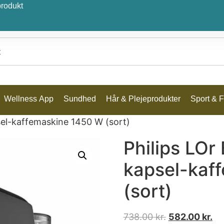
produkt
Wellness App
Sundhed
Hår & Plejeprodukter
Sport & Fr
psel-kaffemaskine 1450 W (sort)
Philips LOr
kapsel-kaf
(sort)
738.00
kr.
582.00
kr.