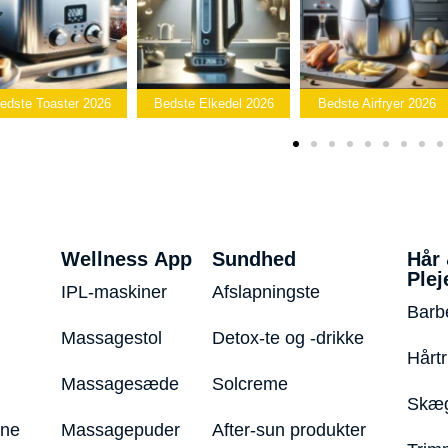
Bedste
Bedste Elkedel 2026
Bedste Airfryer 2026
Popcornmaskin
Wellness App
Sundhed
Hår
Plej
IPL-maskiner
Afslapningste
Barb
Massagestol
Detox-te og -drikke
Hårt
Massagesæde
Solcreme
Skæg
ine
Massagepuder
After-sun produkter