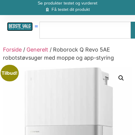
Se produkter testet og vurderet
Få testet dit produkt
Forside
/
Generelt
/ Roborock Q Revo 5AE
robotstøvsuger med moppe og app-styring
Tilbud!