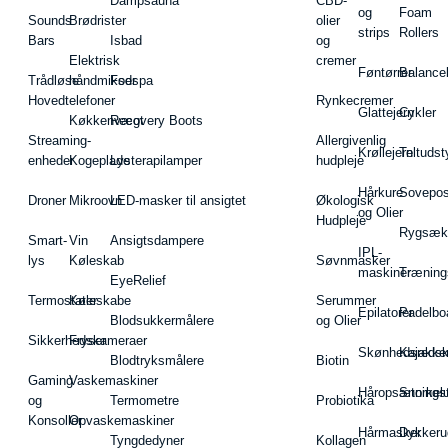
Dampsauna
CBD-
og
Foam
Sounds
Brødrister
olier
strips
Rollers
Bars
Isbad
og
Elektrisk
cremer
Føntørrer
Balance
Trådløse
håndmikser
Fodspa
Hovedtelefoner
Rynkecremer
Glattejern
Cykler
Køkkenvægt
Recovery Boots
Streaming-
Allergivenlig
Krøllejern
Teltudst
enheder
Kogeplade
Lysterapilamper
hudpleje
Hårkure
Sovepos
Droner
Mikroovn
LED-masker til ansigtet
Økologisk
og Olier
Hudpleje
Rygsæk
Smart-
Vin
Ansigtsdampere
IPL-
lys
Køleskab
Søvnmasker
maskiner
Træning
EyeRelief
Termostater
Køleskabe
Serummer
Epilatorer
Padelbo
Blodsukkermålere
og Olier
Sikkerhedskameraer
Fryser
Skønhedsredsk
Kajakke
Blodtryksmålere
Biotin
Gaming
Vaskemaskiner
Håropsætningst
Snorkel
og
Termometre
Probiotika
Konsoller
Opvaskemaskiner
Hårmasker
Dykkeru
Tyngdedyner
Kollagen