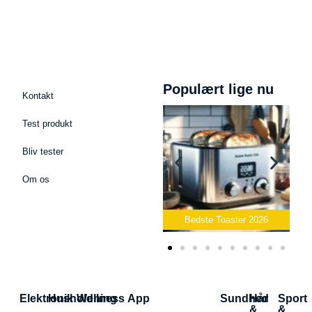
Populært lige nu
Kontakt
Test produkt
Bliv tester
Om os
ast Mikrofon
026
Bedste Toaster 2026
Bedste Elkedel 2026
Elektronik
Husholdning
Wellness App
Sundhed
Hår
Sport
&
&