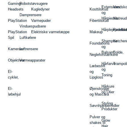
Gaming-
Robotstøvsugere
Extensions
Vandsk
Headsets
Kugledyner
Kosttilskud
og
Damprensere
Hårpieces
Klatreud
PlayStation
Varmepuder
Fibertilskud
Vinduespudsere
Hårplejeprodukt
Padelba
PlayStation
Elektriske varmetæppe
Makeup
Spil
Luftkølere
Shampoo
Ketcher
Foundations
og
Kameraer
Luftrensere
Balsam
Bolde,
Negleforstærkere
Objektiver
Varmeapparater
Hårfarve
Trampol
Læbestift
og
El-
og
Toning
cykler,
Lipgloss
Hårkure
El-
Øjenskygge
og Olier
løbehjul
og Mascara
Styling
Søvnhjælpemidler
Produkter
Pulver og
Grow
shakes til
Hair