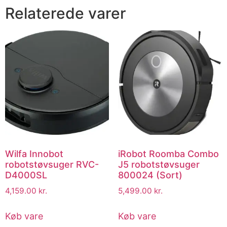
Relaterede varer
Wilfa Innobot
iRobot Roomba Combo
robotstøvsuger RVC-
J5 robotstøvsuger
D4000SL
800024 (Sort)
4,159.00
kr.
5,499.00
kr.
Køb vare
Køb vare