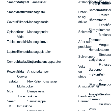
Smartphone
Airfryers
IPL-maskiner
Afslapningste
Plejeproduk
Fritid
Barbermaskiner
Cross
Smartwatches
Kaffemaskiner
Massagestol
Detox-
Trainer
te og -
Hårtrimmere
Covers
Elkedel
Massagesæde
drikke
Løbebå
Skægtrimmere
Opladere
Sous
Massagepuder
Solcreme
Motions
Vide-
Trimmer
Tablets
maskine
Massagekrave
After-sun
Vægte
produkter
Herreskrabere
Laptop
Blendere
Massagepistoler
Stepbæ
Selvbrunere
Ladyshaver
Computere
Madlavningsrobotter
Elstimulationsapparater
Fitnesse
Voks
Barbergel
Powerbanks
Slow
Ansigtsdamper
og
– Skum
Pull-
Cooker
strips
up
Tastatur
FlexRelief Knæterapi
Skægplejeprodu
Barer
Multicooker
Ansigtscremer
Mus
Dampsauna
Ansigtspleje
Vibratio
Juicemaskine
Beroligende
til mænd
Smart
Saunatæppe
Cremer
Hulahop
TV
Ismaskine
Voks