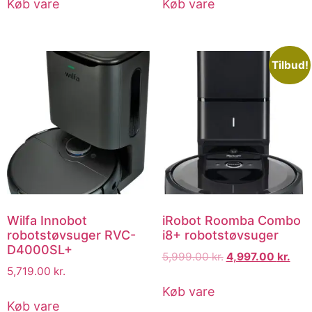
Køb vare
Køb vare
Tilbud!
Wilfa Innobot
iRobot Roomba Combo
robotstøvsuger RVC-
i8+ robotstøvsuger
D4000SL+
5,999.00
kr.
4,997.00
kr.
5,719.00
kr.
Køb vare
Køb vare