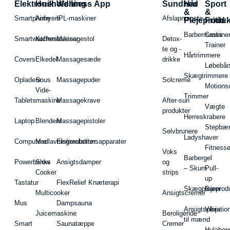
Elektronik
Husholdning
Wellness App
Sundhed
Hår
Sport
&
&
Smartphone
Airfryers
IPL-maskiner
Afslapningste
Plejeproduk
Fritid
Barbermaskiner
Cross
Smartwatches
Kaffemaskiner
Massagestol
Detox-
Trainer
te og -
Hårtrimmere
Covers
Elkedel
Massagesæde
drikke
Løbebå
Skægtrimmere
Opladere
Sous
Massagepuder
Solcreme
Motions
Vide-
Trimmer
Tablets
maskine
Massagekrave
After-sun
Vægte
produkter
Herreskrabere
Laptop
Blendere
Massagepistoler
Stepbæ
Selvbrunere
Ladyshaver
Computere
Madlavningsrobotter
Elstimulationsapparater
Fitnesse
Voks
Barbergel
Powerbanks
Slow
Ansigtsdamper
og
– Skum
Pull-
Cooker
strips
up
Tastatur
FlexRelief Knæterapi
Skægplejeprodu
Barer
Multicooker
Ansigtscremer
Mus
Dampsauna
Ansigtspleje
Vibratio
Juicemaskine
Beroligende
til mænd
Smart
Saunatæppe
Cremer
Hulahop