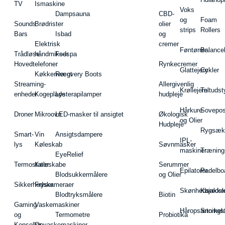
TV
Ismaskine
Voks
Dampsauna
CBD-
og
Foam
Sounds
Brødrister
olier
strips
Rollers
Bars
Isbad
og
Elektrisk
cremer
Føntørrer
Balance
Trådløse
håndmikser
Fodspa
Hovedtelefoner
Rynkecremer
Glattejern
Cykler
Køkkenvægt
Recovery Boots
Streaming-
Allergivenlig
Krøllejern
Teltudst
enheder
Kogeplade
Lysterapilamper
hudpleje
Hårkure
Sovepos
Droner
Mikroovn
LED-masker til ansigtet
Økologisk
og Olier
Hudpleje
Rygsæk
Smart-
Vin
Ansigtsdampere
IPL-
lys
Køleskab
Søvnmasker
maskiner
Træning
EyeRelief
Termostater
Køleskabe
Serummer
Epilatorer
Padelbo
Blodsukkermålere
og Olier
Sikkerhedskameraer
Fryser
Skønhedsredsk
Kajakke
Blodtryksmålere
Biotin
Gaming
Vaskemaskiner
Håropsætningst
Snorkel
og
Termometre
Probiotika
Konsoller
Opvaskemaskiner