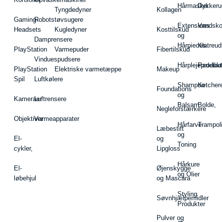
Hårmasker
Dykkeru
Tyngdedyner
Kollagen
Gaming-
Robotstøvsugere
Extensions
Vandsk
Headsets
Kugledyner
Kosttilskud
og
Damprensere
Hårpieces
Klatreud
PlayStation
Varmepuder
Fibertilskud
Vinduespudsere
Hårplejeprodukt
Padelba
PlayStation
Elektriske varmetæppe
Makeup
Spil
Luftkølere
Shampoo
Ketcher
Foundations
og
Kameraer
Luftrensere
Balsam
Bolde,
Negleforstærkere
Objektiver
Varmeapparater
Hårfarve
Trampol
Læbestift
og
El-
og
Toning
cykler,
Lipgloss
Hårkure
El-
Øjenskygge
og Olier
løbehjul
og Mascara
Styling
Søvnhjælpemidler
Produkter
Pulver og