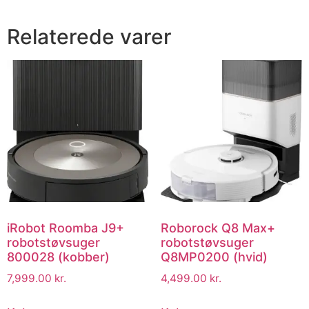
Relaterede varer
iRobot Roomba J9+
Roborock Q8 Max+
robotstøvsuger
robotstøvsuger
800028 (kobber)
Q8MP0200 (hvid)
7,999.00
kr.
4,499.00
kr.