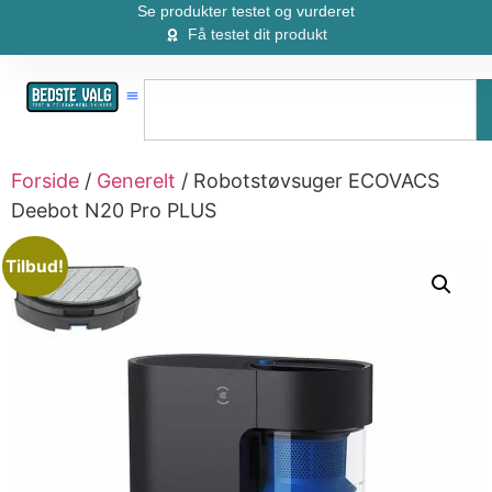
Se produkter testet og vurderet
Få testet dit produkt
Forside
/
Generelt
/ Robotstøvsuger ECOVACS
Deebot N20 Pro PLUS
Tilbud!