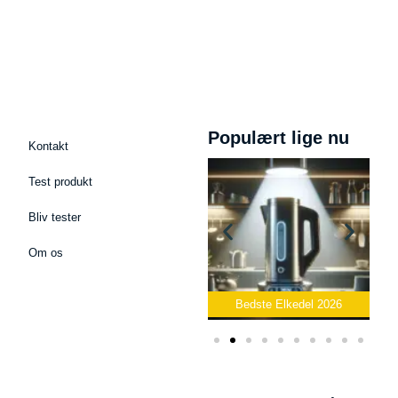
Populært lige nu
Kontakt
Test produkt
Bliv tester
Om os
fon
Bedste Toaster 2026
Bedste Elkedel 2026