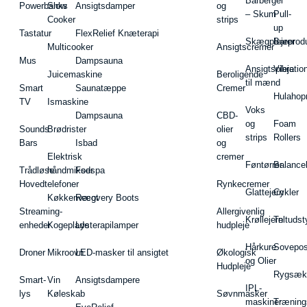
Barbergel
Powerbanks
Slow
Ansigtsdamper
og
– Skum
Pull-
Cooker
strips
up
Tastatur
FlexRelief Knæterapi
Skægplejeprodu
Barer
Multicooker
Ansigtscremer
Mus
Dampsauna
Ansigtspleje
Vibratio
Juicemaskine
Beroligende
til mænd
Smart
Saunatæppe
Cremer
Hulahop
TV
Ismaskine
Voks
Dampsauna
CBD-
og
Foam
Sounds
Brødrister
olier
strips
Rollers
Bars
Isbad
og
Elektrisk
cremer
Føntørrer
Balance
Trådløse
håndmikser
Fodspa
Hovedtelefoner
Rynkecremer
Glattejern
Cykler
Køkkenvægt
Recovery Boots
Streaming-
Allergivenlig
Krøllejern
Teltudst
enheder
Kogeplade
Lysterapilamper
hudpleje
Hårkure
Sovepos
Droner
Mikroovn
LED-masker til ansigtet
Økologisk
og Olier
Hudpleje
Rygsæk
Smart-
Vin
Ansigtsdampere
IPL-
lys
Køleskab
Søvnmasker
maskiner
Træning