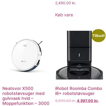
2,490.00
kr.
Køb vare
Tilbud!
Neatsvor X500
iRobot Roomba Combo
robotstøvsuger med
i8+ robotstøvsuger
gulvvask hvid –
5,999.00
kr.
4,997.00
kr.
Moppefunktion – 3000