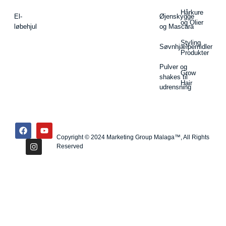
Hårkure
El-
Øjenskygge
og Olier
løbehjul
og Mascara
Styling
Søvnhjælpemidler
Produkter
Pulver og
Grow
shakes til
Hair
udrensning
Copyright © 2024 Marketing Group Malaga™, All Rights
Reserved