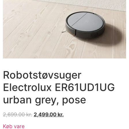
Robotstøvsuger
Electrolux ER61UD1UG
urban grey, pose
2,699.00
kr.
2,499.00
kr.
Køb vare