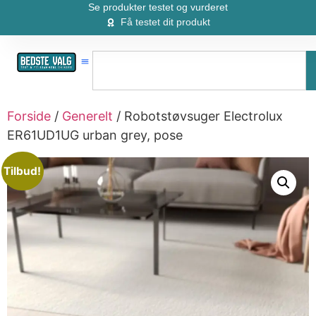
Se produkter testet og vurderet
Få testet dit produkt
Forside
/
Generelt
/ Robotstøvsuger Electrolux
ER61UD1UG urban grey, pose
Tilbud!