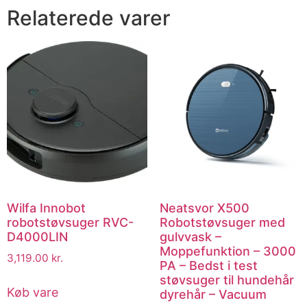
Relaterede varer
Wilfa Innobot
Neatsvor X500
robotstøvsuger RVC-
Robotstøvsuger med
D4000LIN
gulvvask –
Moppefunktion – 3000
3,119.00
kr.
PA – Bedst i test
støvsuger til hundehår
Køb vare
dyrehår – Vacuum