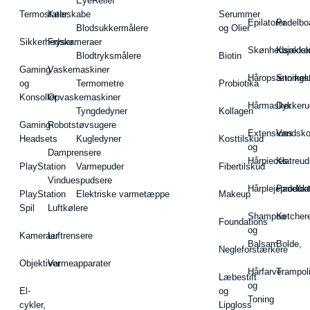
EyeRelief
Termostater
Køleskabe
Serummer
Epilatorer
Padelbo
Blodsukkermålere
og Olier
Sikkerhedskameraer
Fryser
Skønhedsredsk
Kajakke
Blodtryksmålere
Biotin
Gaming
Vaskemaskiner
Håropsætningst
Snorkel
og
Termometre
Probiotika
Konsoller
Opvaskemaskiner
Hårmasker
Dykkeru
Tyngdedyner
Kollagen
Gaming-
Robotstøvsugere
Extensions
Vandsk
Headsets
Kugledyner
Kosttilskud
og
Damprensere
Hårpieces
Klatreud
PlayStation
Varmepuder
Fibertilskud
Vinduespudsere
Hårplejeprodukt
Padelba
PlayStation
Elektriske varmetæppe
Makeup
Spil
Luftkølere
Shampoo
Ketcher
Foundations
og
Kameraer
Luftrensere
Balsam
Bolde,
Negleforstærkere
Objektiver
Varmeapparater
Hårfarve
Trampol
Læbestift
og
El-
og
Toning
cykler,
Lipgloss