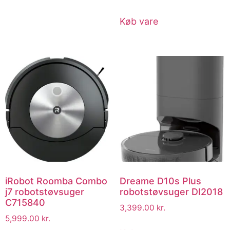
Køb vare
iRobot Roomba Combo
Dreame D10s Plus
j7 robotstøvsuger
robotstøvsuger DI2018
C715840
3,399.00
kr.
5,999.00
kr.