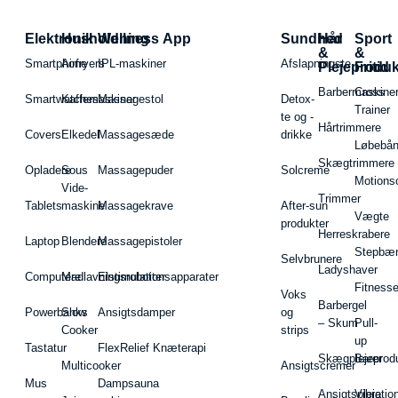
Elektronik
Husholdning
Wellness App
Sundhed
Hår
Sport
&
&
Smartphone
Airfryers
IPL-maskiner
Afslapningste
Plejeproduk
Fritid
Barbermaskiner
Cross
Smartwatches
Kaffemaskiner
Massagestol
Detox-
Trainer
te og -
Hårtrimmere
Covers
Elkedel
Massagesæde
drikke
Løbebå
Skægtrimmere
Opladere
Sous
Massagepuder
Solcreme
Motions
Vide-
Trimmer
Tablets
maskine
Massagekrave
After-sun
Vægte
produkter
Herreskrabere
Laptop
Blendere
Massagepistoler
Stepbæ
Selvbrunere
Ladyshaver
Computere
Madlavningsrobotter
Elstimulationsapparater
Fitnesse
Voks
Barbergel
Powerbanks
Slow
Ansigtsdamper
og
– Skum
Pull-
Cooker
strips
up
Tastatur
FlexRelief Knæterapi
Skægplejeprodu
Barer
Multicooker
Ansigtscremer
Mus
Dampsauna
Ansigtspleje
Vibratio