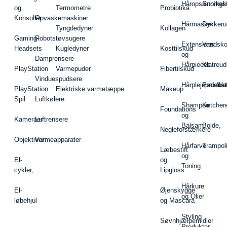
Håropsætningst
Snorkel
og
Termometre
Probiotika
Konsoller
Opvaskemaskiner
Hårmasker
Dykkeru
Tyngdedyner
Kollagen
Gaming-
Robotstøvsugere
Extensions
Vandsk
Headsets
Kugledyner
Kosttilskud
og
Damprensere
Hårpieces
Klatreud
PlayStation
Varmepuder
Fibertilskud
Vinduespudsere
Hårplejeprodukt
Padelba
PlayStation
Elektriske varmetæppe
Makeup
Spil
Luftkølere
Shampoo
Ketcher
Foundations
og
Kameraer
Luftrensere
Balsam
Bolde,
Negleforstærkere
Objektiver
Varmeapparater
Hårfarve
Trampol
Læbestift
og
El-
og
Toning
cykler,
Lipgloss
Hårkure
El-
Øjenskygge
og Olier
løbehjul
og Mascara
Styling
Søvnhjælpemidler
Produkter