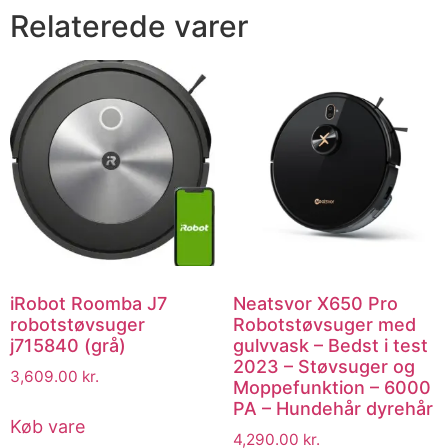
Relaterede varer
iRobot Roomba J7
Neatsvor X650 Pro
robotstøvsuger
Robotstøvsuger med
j715840 (grå)
gulvvask – Bedst i test
2023 – Støvsuger og
3,609.00
kr.
Moppefunktion – 6000
PA – Hundehår dyrehår
Køb vare
4,290.00
kr.