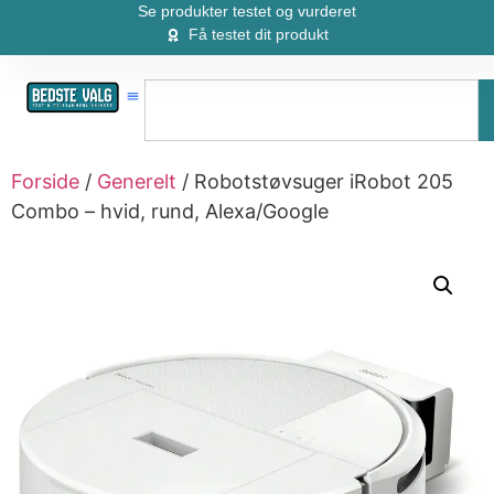
Se produkter testet og vurderet
Få testet dit produkt
Forside
/
Generelt
/ Robotstøvsuger iRobot 205
Combo – hvid, rund, Alexa/Google