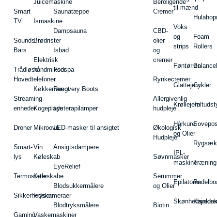
Juicemaskine
Beroligende
til mænd
Smart
Saunatæppe
Cremer
Hulahop
TV
Ismaskine
Voks
Dampsauna
CBD-
og
Foam
Sounds
Brødrister
olier
strips
Rollers
Bars
Isbad
og
Elektrisk
cremer
Føntørrer
Balance
Trådløse
håndmikser
Fodspa
Hovedtelefoner
Rynkecremer
Glattejern
Cykler
Køkkenvægt
Recovery Boots
Streaming-
Allergivenlig
Krøllejern
Teltudst
enheder
Kogeplade
Lysterapilamper
hudpleje
Hårkure
Sovepos
Droner
Mikroovn
LED-masker til ansigtet
Økologisk
og Olier
Hudpleje
Rygsæk
Smart-
Vin
Ansigtsdampere
IPL-
lys
Køleskab
Søvnmasker
maskiner
Træning
EyeRelief
Termostater
Køleskabe
Serummer
Epilatorer
Padelbo
Blodsukkermålere
og Olier
Sikkerhedskameraer
Fryser
Skønhedsredsk
Kajakke
Blodtryksmålere
Biotin
Gaming
Vaskemaskiner