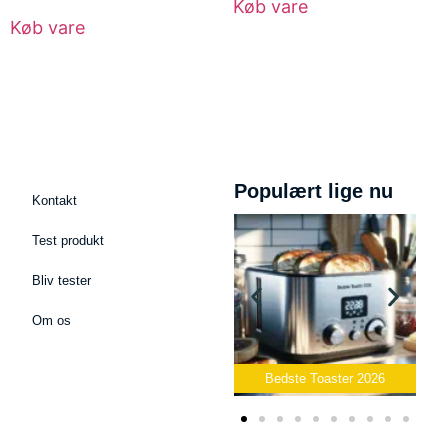
Køb vare
Køb vare
Populært lige nu
Kontakt
Test produkt
Bliv tester
Om os
Bedste Podcast Mikrofon
2026
Bedste Toaster 2026
Bedste 