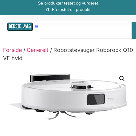
Se produkter testet og vurderet
Få testet dit produkt
Forside
/
Generelt
/ Robotstøvsuger Roborock Q10
VF hvid