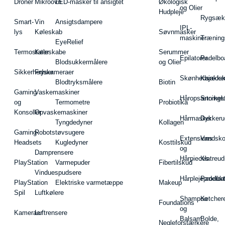
Droner
Mikroovn
LED-masker til ansigtet
Økologisk
og Olier
Hudpleje
Rygsæk
Smart-
Vin
Ansigtsdampere
IPL-
lys
Køleskab
Søvnmasker
maskiner
Træning
EyeRelief
Termostater
Køleskabe
Serummer
Epilatorer
Padelbo
Blodsukkermålere
og Olier
Sikkerhedskameraer
Fryser
Skønhedsredsk
Kajakke
Blodtryksmålere
Biotin
Gaming
Vaskemaskiner
Håropsætningst
Snorkel
og
Termometre
Probiotika
Konsoller
Opvaskemaskiner
Hårmasker
Dykkeru
Tyngdedyner
Kollagen
Gaming-
Robotstøvsugere
Extensions
Vandsk
Headsets
Kugledyner
Kosttilskud
og
Damprensere
Hårpieces
Klatreud
PlayStation
Varmepuder
Fibertilskud
Vinduespudsere
Hårplejeprodukt
Padelba
PlayStation
Elektriske varmetæppe
Makeup
Spil
Luftkølere
Shampoo
Ketcher
Foundations
og
Kameraer
Luftrensere
Balsam
Bolde,
Negleforstærkere