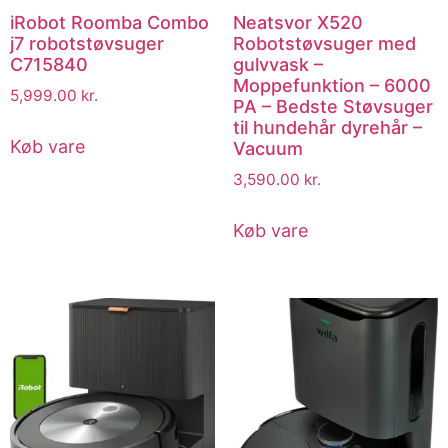
iRobot Roomba Combo
Neatsvor X520
j7 robotstøvsuger
Robotstøvsuger med
C715840
gulvvask –
Moppefunktion – 6000
5,999.00
kr.
PA – Bedste Støvsuger
til hundehår dyrehår –
Køb vare
Vacuum
3,590.00
kr.
Køb vare