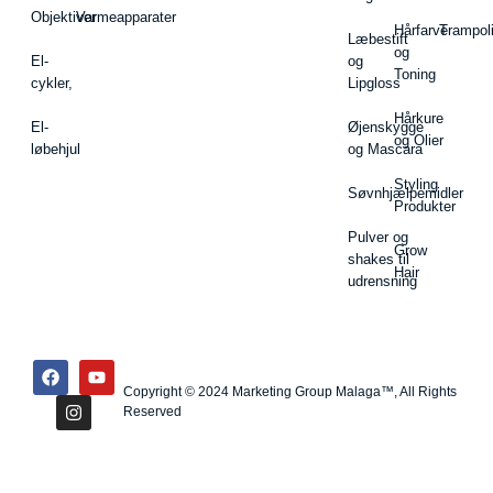
Objektiver
Varmeapparater
Hårfarve
Trampol
Læbestift
og
El-
og
Toning
cykler,
Lipgloss
Hårkure
El-
Øjenskygge
og Olier
løbehjul
og Mascara
Styling
Søvnhjælpemidler
Produkter
Pulver og
Grow
shakes til
Hair
udrensning
Copyright © 2024 Marketing Group Malaga™, All Rights
Reserved