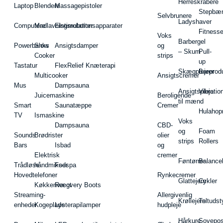
Herreskrabere
Laptop
Blendere
Massagepistoler
Stepbæ
Selvbrunere
Ladyshaver
Computere
Madlavningsrobotter
Elstimulationsapparater
Fitnesse
Voks
Barbergel
Powerbanks
Slow
Ansigtsdamper
og
– Skum
Pull-
Cooker
strips
up
Tastatur
FlexRelief Knæterapi
Skægplejeprodu
Barer
Multicooker
Ansigtscremer
Mus
Dampsauna
Ansigtspleje
Vibratio
Juicemaskine
Beroligende
til mænd
Smart
Saunatæppe
Cremer
Hulahop
TV
Ismaskine
Voks
Dampsauna
CBD-
og
Foam
Sounds
Brødrister
olier
strips
Rollers
Bars
Isbad
og
Elektrisk
cremer
Føntørrer
Balance
Trådløse
håndmikser
Fodspa
Hovedtelefoner
Rynkecremer
Glattejern
Cykler
Køkkenvægt
Recovery Boots
Streaming-
Allergivenlig
Krøllejern
Teltudst
enheder
Kogeplade
Lysterapilamper
hudpleje
Hårkure
Sovepos