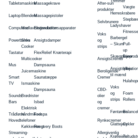
Trimmer
Tablets
maskine
Massagekrave
After-sun
Vægte
produkter
Herreskrabere
Laptop
Blendere
Massagepistoler
Stepbæ
Selvbrunere
Ladyshaver
Computere
Madlavningsrobotter
Elstimulationsapparater
Fitnesse
Voks
Barbergel
Powerbanks
Slow
Ansigtsdamper
og
– Skum
Pull-
Cooker
strips
up
Tastatur
FlexRelief Knæterapi
Skægplejeprodu
Barer
Multicooker
Ansigtscremer
Mus
Dampsauna
Ansigtspleje
Vibratio
Juicemaskine
Beroligende
til mænd
Smart
Saunatæppe
Cremer
Hulahop
TV
Ismaskine
Voks
Dampsauna
CBD-
og
Foam
Sounds
Brødrister
olier
strips
Rollers
Bars
Isbad
og
Elektrisk
cremer
Føntørrer
Balance
Trådløse
håndmikser
Fodspa
Hovedtelefoner
Rynkecremer
Glattejern
Cykler
Køkkenvægt
Recovery Boots
Streaming-
Allergivenlig
Krøllejern
Teltudst