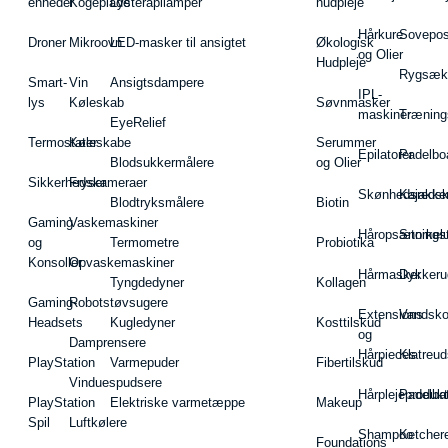
enheder
Kogeplade
Lysterapilamper
hudpleje
Hårkure
Sovepos
Droner
Mikroovn
LED-masker til ansigtet
Økologisk
og Olier
Hudpleje
Rygsæk
Smart-
Vin
Ansigtsdampere
IPL-
lys
Køleskab
Søvnmasker
maskiner
Træning
EyeRelief
Termostater
Køleskabe
Serummer
Epilatorer
Padelbo
Blodsukkermålere
og Olier
Sikkerhedskameraer
Fryser
Skønhedsredsk
Kajakke
Blodtryksmålere
Biotin
Gaming
Vaskemaskiner
Håropsætningst
Snorkel
og
Termometre
Probiotika
Konsoller
Opvaskemaskiner
Hårmasker
Dykkeru
Tyngdedyner
Kollagen
Gaming-
Robotstøvsugere
Extensions
Vandsk
Headsets
Kugledyner
Kosttilskud
og
Damprensere
Hårpieces
Klatreud
PlayStation
Varmepuder
Fibertilskud
Vinduespudsere
Hårplejeprodukt
Padelba
PlayStation
Elektriske varmetæppe
Makeup
Spil
Luftkølere
Shampoo
Ketcher
Foundations