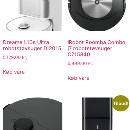
Dreame L10s Ultra
iRobot Roomba Combo
robotstøvsuger DI2015
j7 robotstøvsuger
C715840
5,129.00
kr.
5,999.00
kr.
Køb vare
Køb vare
Tilbud!