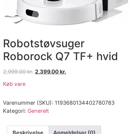
Robotstøvsuger
Roborock Q7 TF+ hvid
2,999.00
kr.
2,399.00
kr.
Køb vare
Varenummer (SKU):
1193680134402780783
Kategori:
Generelt
Beskrivelse
Anmeldelser (0)