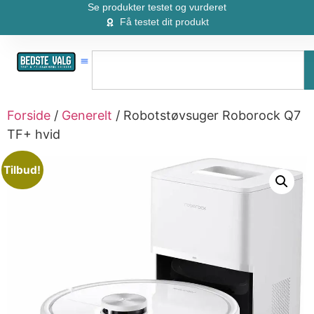
Se produkter testet og vurderet
Få testet dit produkt
Forside
/
Generelt
/ Robotstøvsuger Roborock Q7
TF+ hvid
Tilbud!