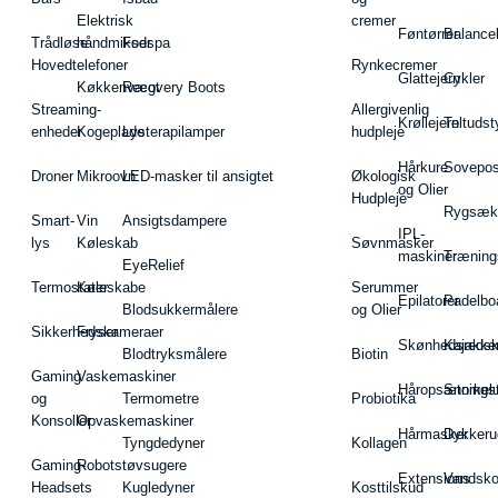
Elektrisk
cremer
Føntørrer
Balance
Trådløse
håndmikser
Fodspa
Hovedtelefoner
Rynkecremer
Glattejern
Cykler
Køkkenvægt
Recovery Boots
Streaming-
Allergivenlig
Krøllejern
Teltudst
enheder
Kogeplade
Lysterapilamper
hudpleje
Hårkure
Sovepos
Droner
Mikroovn
LED-masker til ansigtet
Økologisk
og Olier
Hudpleje
Rygsæk
Smart-
Vin
Ansigtsdampere
IPL-
lys
Køleskab
Søvnmasker
maskiner
Træning
EyeRelief
Termostater
Køleskabe
Serummer
Epilatorer
Padelbo
Blodsukkermålere
og Olier
Sikkerhedskameraer
Fryser
Skønhedsredsk
Kajakke
Blodtryksmålere
Biotin
Gaming
Vaskemaskiner
Håropsætningst
Snorkel
og
Termometre
Probiotika
Konsoller
Opvaskemaskiner
Hårmasker
Dykkeru
Tyngdedyner
Kollagen
Gaming-
Robotstøvsugere
Extensions
Vandsk
Headsets
Kugledyner
Kosttilskud