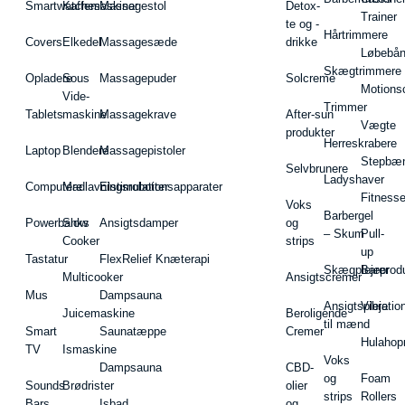
Smartwatches
Kaffemaskiner
Massagestol
Detox-
Trainer
te og -
Hårtrimmere
Covers
Elkedel
Massagesæde
drikke
Løbebå
Skægtrimmere
Opladere
Sous
Massagepuder
Solcreme
Motions
Vide-
Trimmer
Tablets
maskine
Massagekrave
After-sun
Vægte
produkter
Herreskrabere
Laptop
Blendere
Massagepistoler
Stepbæ
Selvbrunere
Ladyshaver
Computere
Madlavningsrobotter
Elstimulationsapparater
Fitnesse
Voks
Barbergel
Powerbanks
Slow
Ansigtsdamper
og
– Skum
Pull-
Cooker
strips
up
Tastatur
FlexRelief Knæterapi
Skægplejeprodu
Barer
Multicooker
Ansigtscremer
Mus
Dampsauna
Ansigtspleje
Vibratio
Juicemaskine
Beroligende
til mænd
Smart
Saunatæppe
Cremer
Hulahop
TV
Ismaskine
Voks
Dampsauna
CBD-
og
Foam
Sounds
Brødrister
olier
strips
Rollers
Bars
Isbad
og