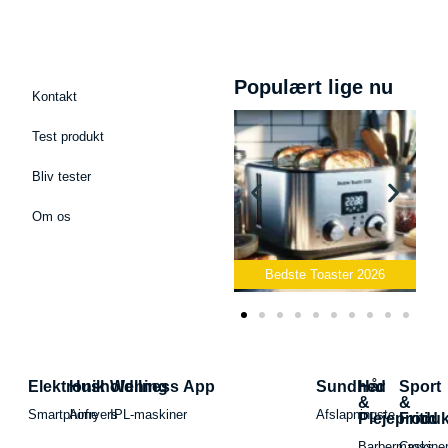
Populært lige nu
Kontakt
Test produkt
Bliv tester
Om os
Bedste Podcast Mikrofon
2026
Bedste Toaster 2026
Elektronik
Husholdning
Wellness App
Sundhed
Hår
Sport
&
&
Smartphone
Airfryers
IPL-maskiner
Afslapningste
Plejeproduk
Fritid
Barbermaskiner
Cross