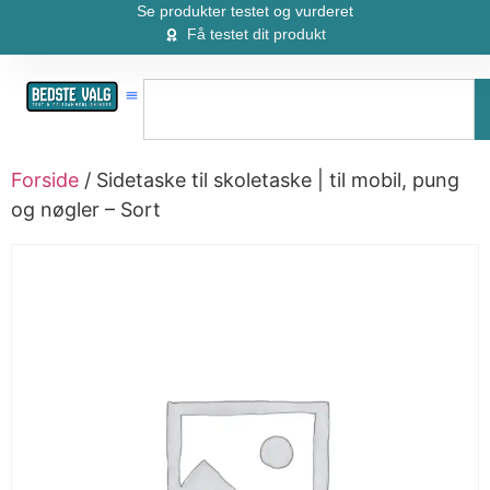
Se produkter testet og vurderet
Få testet dit produkt
Forside
/ Sidetaske til skoletaske | til mobil, pung
og nøgler – Sort