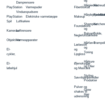
og
Damprensere
Hårpieces
Klatreud
PlayStation
Varmepuder
Fibertilskud
Vinduespudsere
Hårplejeprodukt
Padelba
PlayStation
Elektriske varmetæppe
Makeup
Spil
Luftkølere
Shampoo
Ketcher
Foundations
og
Kameraer
Luftrensere
Balsam
Bolde,
Negleforstærkere
Objektiver
Varmeapparater
Hårfarve
Trampol
Læbestift
og
El-
og
Toning
cykler,
Lipgloss
Hårkure
El-
Øjenskygge
og Olier
løbehjul
og Mascara
Styling
Søvnhjælpemidler
Produkter
Pulver og
Grow
shakes til
Hair
udrensning