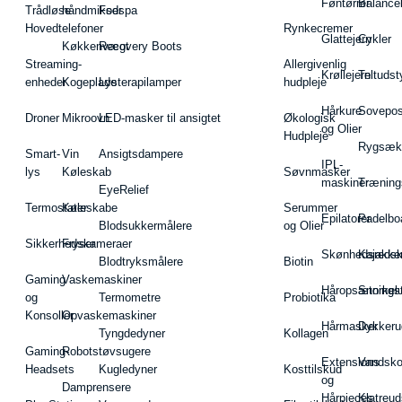
Føntørrer
Balance
Trådløse
håndmikser
Fodspa
Hovedtelefoner
Rynkecremer
Glattejern
Cykler
Køkkenvægt
Recovery Boots
Streaming-
Allergivenlig
Krøllejern
Teltudst
enheder
Kogeplade
Lysterapilamper
hudpleje
Hårkure
Sovepos
Droner
Mikroovn
LED-masker til ansigtet
Økologisk
og Olier
Hudpleje
Rygsæk
Smart-
Vin
Ansigtsdampere
IPL-
lys
Køleskab
Søvnmasker
maskiner
Træning
EyeRelief
Termostater
Køleskabe
Serummer
Epilatorer
Padelbo
Blodsukkermålere
og Olier
Sikkerhedskameraer
Fryser
Skønhedsredsk
Kajakke
Blodtryksmålere
Biotin
Gaming
Vaskemaskiner
Håropsætningst
Snorkel
og
Termometre
Probiotika
Konsoller
Opvaskemaskiner
Hårmasker
Dykkeru
Tyngdedyner
Kollagen
Gaming-
Robotstøvsugere
Extensions
Vandsk
Headsets
Kugledyner
Kosttilskud
og
Damprensere
Hårpieces
Klatreud