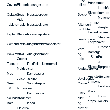
Hårtrimmere
Covers
Elkedel
Massagesæde
drikke
Løbebå
Skægtrimmere
Opladere
Sous
Massagepuder
Solcreme
Motions
Vide-
Trimmer
Tablets
maskine
Massagekrave
After-sun
Vægte
produkter
Herreskrabere
Laptop
Blendere
Massagepistoler
Stepbæ
Selvbrunere
Ladyshaver
Computere
Madlavningsrobotter
Elstimulationsapparater
Fitnesse
Voks
Barbergel
Powerbanks
Slow
Ansigtsdamper
og
– Skum
Pull-
Cooker
strips
up
Tastatur
FlexRelief Knæterapi
Skægplejeprodu
Barer
Multicooker
Ansigtscremer
Mus
Dampsauna
Ansigtspleje
Vibratio
Juicemaskine
Beroligende
til mænd
Smart
Saunatæppe
Cremer
Hulahop
TV
Ismaskine
Voks
Dampsauna
CBD-
og
Foam
Sounds
Brødrister
olier
strips
Rollers
Bars
Isbad
og
Elektrisk
cremer