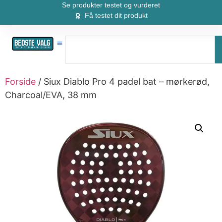
Se produkter testet og vurderet
Få testet dit produkt
Forside
/ Siux Diablo Pro 4 padel bat – mørkerød,
Charcoal/EVA, 38 mm