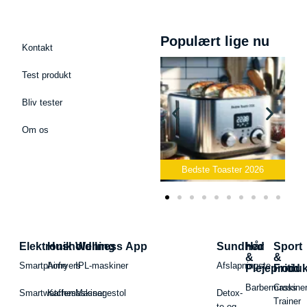
Populært lige nu
Kontakt
Test produkt
Bliv tester
Om os
Bedste Podcast Mikrofon
2026
Bedste Toaster 2026
Elektronik
Husholdning
Wellness App
Sundhed
Hår
Sport
&
&
Smartphone
Airfryers
IPL-maskiner
Afslapningste
Plejeproduk
Fritid
Barbermaskiner
Cross
Smartwatches
Kaffemaskiner
Massagestol
Detox-
Trainer
te og -