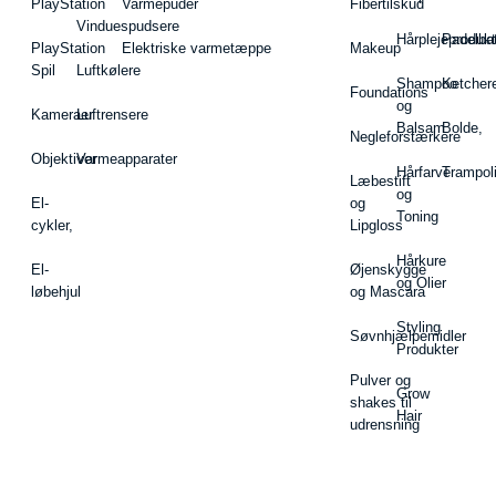
PlayStation
Varmepuder
Fibertilskud
Vinduespudsere
Hårplejeprodukt
Padelba
PlayStation
Elektriske varmetæppe
Makeup
Spil
Luftkølere
Shampoo
Ketcher
Foundations
og
Kameraer
Luftrensere
Balsam
Bolde,
Negleforstærkere
Objektiver
Varmeapparater
Hårfarve
Trampol
Læbestift
og
El-
og
Toning
cykler,
Lipgloss
Hårkure
El-
Øjenskygge
og Olier
løbehjul
og Mascara
Styling
Søvnhjælpemidler
Produkter
Pulver og
Grow
shakes til
Hair
udrensning