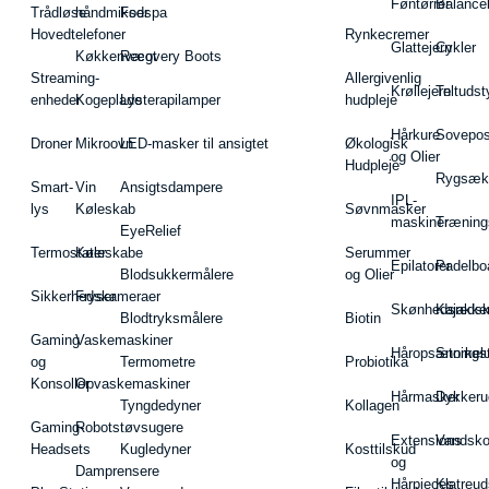
Føntørrer
Balance
Trådløse
håndmikser
Fodspa
Hovedtelefoner
Rynkecremer
Glattejern
Cykler
Køkkenvægt
Recovery Boots
Streaming-
Allergivenlig
Krøllejern
Teltudst
enheder
Kogeplade
Lysterapilamper
hudpleje
Hårkure
Sovepos
Droner
Mikroovn
LED-masker til ansigtet
Økologisk
og Olier
Hudpleje
Rygsæk
Smart-
Vin
Ansigtsdampere
IPL-
lys
Køleskab
Søvnmasker
maskiner
Træning
EyeRelief
Termostater
Køleskabe
Serummer
Epilatorer
Padelbo
Blodsukkermålere
og Olier
Sikkerhedskameraer
Fryser
Skønhedsredsk
Kajakke
Blodtryksmålere
Biotin
Gaming
Vaskemaskiner
Håropsætningst
Snorkel
og
Termometre
Probiotika
Konsoller
Opvaskemaskiner
Hårmasker
Dykkeru
Tyngdedyner
Kollagen
Gaming-
Robotstøvsugere
Extensions
Vandsk
Headsets
Kugledyner
Kosttilskud
og
Damprensere
Hårpieces
Klatreud