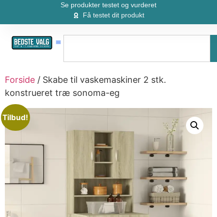
Se produkter testet og vurderet
Få testet dit produkt
Forside
/ Skabe til vaskemaskiner 2 stk.
konstrueret træ sonoma-eg
Tilbud!