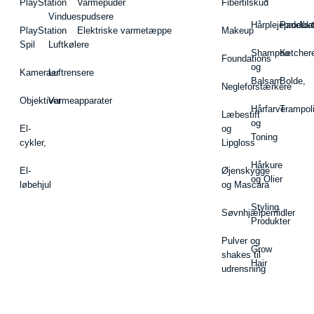
PlayStation
Varmepuder
Fibertilskud
Vinduespudsere
Hårplejeprodukt
Padelba
PlayStation
Elektriske varmetæppe
Makeup
Spil
Luftkølere
Shampoo
Ketcher
Foundations
og
Kameraer
Luftrensere
Balsam
Bolde,
Negleforstærkere
Objektiver
Varmeapparater
Hårfarve
Trampol
Læbestift
og
El-
og
Toning
cykler,
Lipgloss
Hårkure
El-
Øjenskygge
og Olier
løbehjul
og Mascara
Styling
Søvnhjælpemidler
Produkter
Pulver og
Grow
shakes til
Hair
udrensning