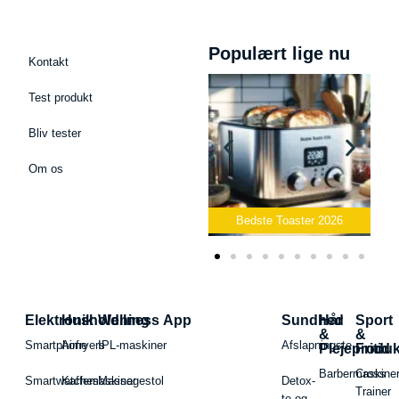
Populært lige nu
Kontakt
Test produkt
Bliv tester
Om os
Bedste Podcast Mikrofon
2026
Bedste Toaster 2026
Elektronik
Husholdning
Wellness App
Sundhed
Hår
Sport
&
&
Smartphone
Airfryers
IPL-maskiner
Afslapningste
Plejeproduk
Fritid
Barbermaskiner
Cross
Smartwatches
Kaffemaskiner
Massagestol
Detox-
Trainer
te og -