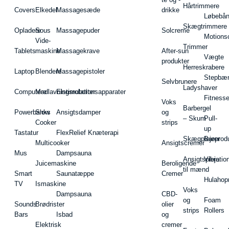
Hårtrimmere
Covers
Elkedel
Massagesæde
drikke
Løbebå
Skægtrimmere
Opladere
Sous
Massagepuder
Solcreme
Motions
Vide-
Trimmer
Tablets
maskine
Massagekrave
After-sun
Vægte
produkter
Herreskrabere
Laptop
Blendere
Massagepistoler
Stepbæ
Selvbrunere
Ladyshaver
Computere
Madlavningsrobotter
Elstimulationsapparater
Fitnesse
Voks
Barbergel
Powerbanks
Slow
Ansigtsdamper
og
– Skum
Pull-
Cooker
strips
up
Tastatur
FlexRelief Knæterapi
Skægplejeprodu
Barer
Multicooker
Ansigtscremer
Mus
Dampsauna
Ansigtspleje
Vibratio
Juicemaskine
Beroligende
til mænd
Smart
Saunatæppe
Cremer
Hulahop
TV
Ismaskine
Voks
Dampsauna
CBD-
og
Foam
Sounds
Brødrister
olier
strips
Rollers
Bars
Isbad
og
Elektrisk
cremer